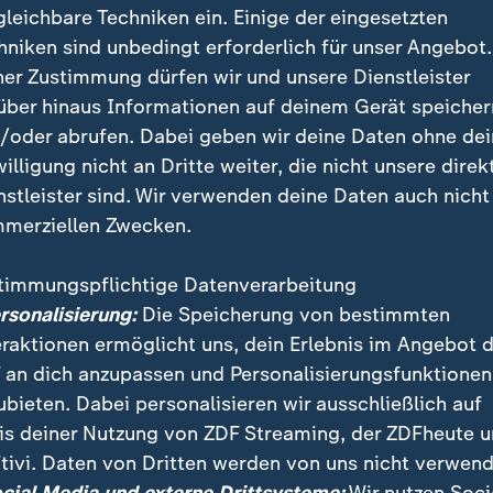
gleichbare Techniken ein. Einige der eingesetzten
hniken sind unbedingt erforderlich für unser Angebot.
ner Zustimmung dürfen wir und unsere Dienstleister
über hinaus Informationen auf deinem Gerät speicher
/oder abrufen. Dabei geben wir deine Daten ohne de
willigung nicht an Dritte weiter, die nicht unsere direk
nstleister sind. Wir verwenden deine Daten auch nicht
merziellen Zwecken.
timmungspflichtige Datenverarbeitung
ster Seehofer hat den Bundespräsidenten gebeten,
ersonalisierung:
Die Speicherung von bestimmten
tzpräsident Maaßen in den einstweiligen Ruhestand z
eraktionen ermöglicht uns, dein Erlebnis im Angebot 
die gesamte Erklärung.
 an dich anzupassen und Personalisierungsfunktionen
ubieten. Dabei personalisieren wir ausschließlich auf
is deiner Nutzung von ZDF Streaming, der ZDFheute 
tivi. Daten von Dritten werden von uns nicht verwend