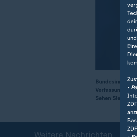
ver
Tec
dei
dar
und
Ein
Die
kom
Zus
Bundesinnenmini
• P
Verfassungsschu
00:05
01:59
Int
Sehen Sie hier 
ZDF
anz
Bas
ZDF
Weitere Nachrichten