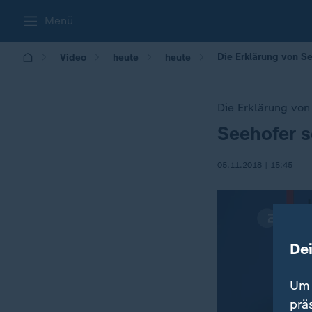
Menü
Die Erklärung von S
Video
heute
heute
Die Erklärung von
Seehofer 
:
05.11.2018 | 15:45
De
Um 
prä