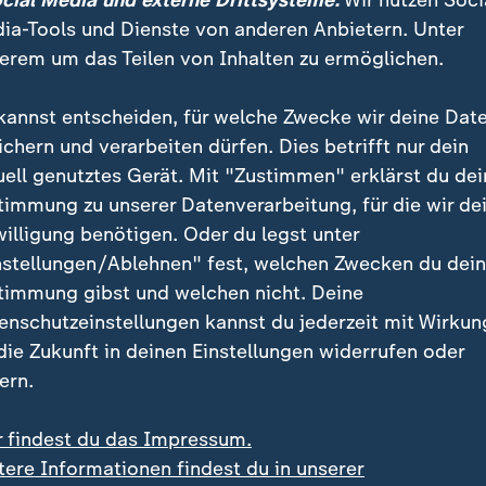
ocial Media und externe Drittsysteme:
Wir nutzen Soci
ia-Tools und Dienste von anderen Anbietern. Unter
erem um das Teilen von Inhalten zu ermöglichen.
kannst entscheiden, für welche Zwecke wir deine Dat
ichern und verarbeiten dürfen. Dies betrifft nur dein
uell genutztes Gerät. Mit "Zustimmen" erklärst du dei
timmung zu unserer Datenverarbeitung, für die wir de
willigung benötigen. Oder du legst unter
:
ll-Weltverband wehrt sich
nstellungen/Ablehnen" fest, welchen Zwecken du dei
 Kritik an Infantino:
Straße von Hormus: Ira
timmung gibst und welchen nicht. Deine
 "entschlossener denn
erweitert Forderungen 
enschutzeinstellungen kannst du jederzeit mit Wirkun
USA
 Video
1:11
mit Video
0:30
 die Zukunft in deinen Einstellungen widerrufen oder
ern.
r findest du das Impressum.
tere Informationen findest du in unserer