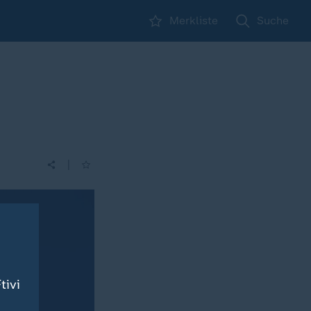
Merkliste
Suche
|
tivi