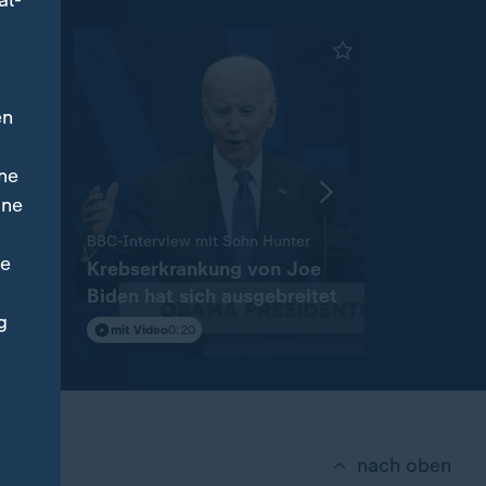
al-
en
ne
ine
:
:
Keine Drohungen mehr und Kriegsende
BBC-Interview mit Sohn Hunter
TV-Program
ne
n
Krebserkrankung von Joe
Kein Fern
an
Biden hat sich ausgebreitet
mit Giovan
g
hat
mit Video
0:20
mit Video
0
nach oben