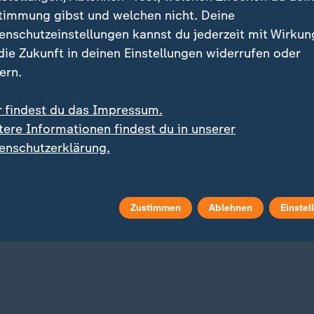
timmung gibst und welchen nicht. Deine
enschutzeinstellungen kannst du jederzeit mit Wirkun
 die Zukunft in deinen Einstellungen widerrufen oder
ern.
r findest du das Impressum.
:
:
art in die Saison der 2. Liga
Trotz Niederlage vor Gericht
tere Informationen findest du in unserer
n führt Herthas großer
Trump schränkt
enschutzerklärung.
erkauf?
Geburtsrecht auf US-
Staatsbürgerschaft ein
 Video
0:56
mit Video
0:22
Zustimmen
Ablehnen
Einstel