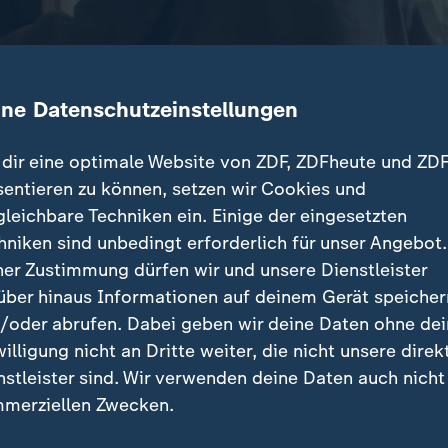
ine Datenschutzeinstellungen
dir eine optimale Website von ZDF, ZDFheute und ZDF
sentieren zu können, setzen wir Cookies und
gleichbare Techniken ein. Einige der eingesetzten
r als 600 russische Drohnen und Raketen, mindesten
hniken sind unbedingt erforderlich für unser Angebot.
rletzte. Besonders schwer getroffen wurde die Stadt
ner Zustimmung dürfen wir und unsere Dienstleister
über hinaus Informationen auf deinem Gerät speicher
/oder abrufen. Dabei geben wir deine Daten ohne de
willigung nicht an Dritte weiter, die nicht unsere direk
nstleister sind. Wir verwenden deine Daten auch nicht
träge
merziellen Zwecken.