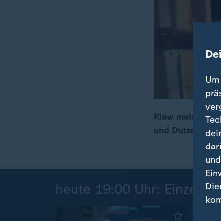
De
Um 
prä
ver
Kiew meldet meh
Tec
und Dutzende Ve
dei
00:17
01:09
dar
und
Ein
Die
heute 19:00 Uhr: Einzelbei
kom