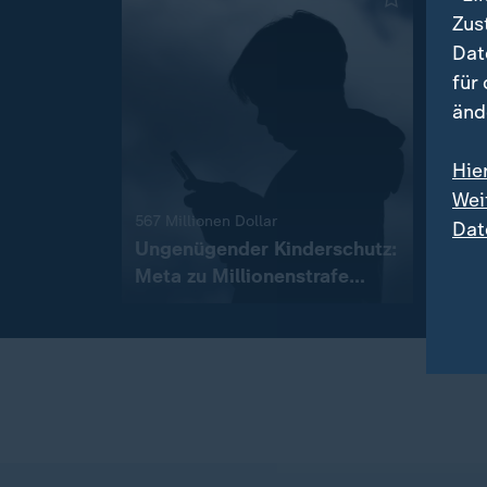
Zus
Dat
für
änd
Hie
Vor St
Wei
Wohi
:
567 Millionen Dollar
Dat
Ausv
Ungenügender Kinderschutz:
Meta zu Millionenstrafe
mit
verurteilt