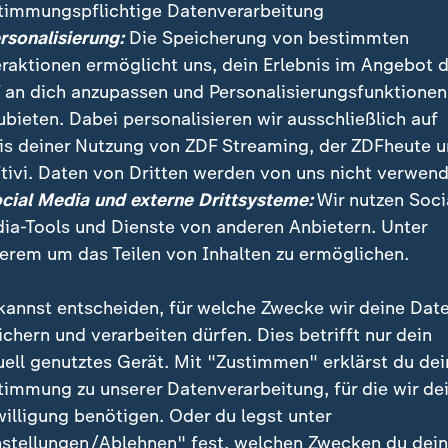
timmungspflichtige Datenverarbeitung
ersonalisierung:
Die Speicherung von bestimmten
eraktionen ermöglicht uns, dein Erlebnis im Angebot 
 an dich anzupassen und Personalisierungsfunktionen
ubieten. Dabei personalisieren wir ausschließlich auf
is deiner Nutzung von ZDF Streaming, der ZDFheute 
:
Nachrichten | heute 19:00 Uhr
tivi. Daten von Dritten werden von uns nicht verwend
Lebenslange Haft nach
:
ichten | heute 19:00 Uhr
ocial Media und externe Drittsysteme:
Wir nutzen Soci
ttlungen dauern an
Anschlag
ia-Tools und Dienste von anderen Anbietern. Unter
deo
1:37
Video
1:33
erem um das Teilen von Inhalten zu ermöglichen.
kannst entscheiden, für welche Zwecke wir deine Dat
ichern und verarbeiten dürfen. Dies betrifft nur dein
uell genutztes Gerät. Mit "Zustimmen" erklärst du dei
fentlicht
timmung zu unserer Datenverarbeitung, für die wir de
willigung benötigen. Oder du legst unter
nstellungen/Ablehnen" fest, welchen Zwecken du dei