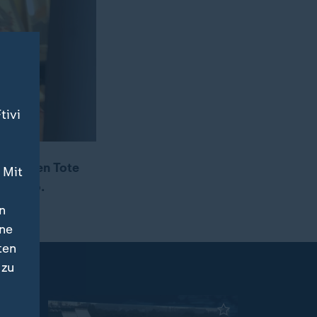
tivi
s sieben Tote
 Mit
 Dnipro.
n
ine
ten
 zu