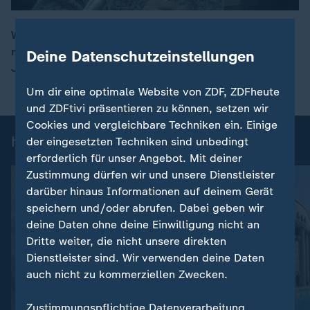
Während die Deutschen noch einige Stunden warten
müssen, haben Milliarden Menschen schon das neue
Deine Datenschutzeinstellungen
00:15
Jahr begrüßt – mit ganz unterschiedlichen Bräuchen.
Um dir eine optimale Website von ZDF, ZDFheute
und ZDFtivi präsentieren zu können, setzen wir
Cookies und vergleichbare Techniken ein. Einige
heute 19:00 Uhr: Einzelbeiträge
der eingesetzten Techniken sind unbedingt
erforderlich für unser Angebot. Mit deiner
Zustimmung dürfen wir und unsere Dienstleister
darüber hinaus Informationen auf deinem Gerät
speichern und/oder abrufen. Dabei geben wir
deine Daten ohne deine Einwilligung nicht an
Dritte weiter, die nicht unsere direkten
Dienstleister sind. Wir verwenden deine Daten
auch nicht zu kommerziellen Zwecken.
:
Nachrichten | heute 19:00 Uhr
Zustimmungspflichtige Datenverarbeitung