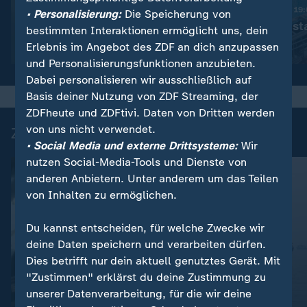
Trotz Krieg:
Nachrichten | heute 19
• Personalisierung:
Die Speicherung von
Leihmutterschaft in der
Schwimmbad sta
bestimmten Interaktionen ermöglicht uns, dein
Ukraine
Erlebnis im Angebot des ZDF an dich anzupassen
Video
1:38
Video
1:49
und Personalisierungsfunktionen anzubieten.
Dabei personalisieren wir ausschließlich auf
Basis deiner Nutzung von ZDF Streaming, der
ZDFheute und ZDFtivi. Daten von Dritten werden
von uns nicht verwendet.
Zuletzt auf ZDFheute veröffentlicht
• Social Media und externe Drittsysteme:
Wir
nutzen Social-Media-Tools und Dienste von
anderen Anbietern. Unter anderem um das Teilen
von Inhalten zu ermöglichen.
Du kannst entscheiden, für welche Zwecke wir
deine Daten speichern und verarbeiten dürfen.
Dies betrifft nur dein aktuell genutztes Gerät. Mit
"Zustimmen" erklärst du deine Zustimmung zu
unserer Datenverarbeitung, für die wir deine
Liveblog
Liveblog