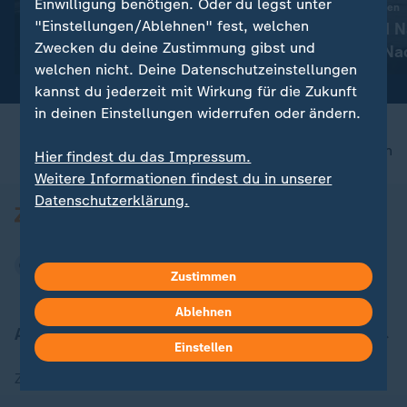
Einwilligung benötigen. Oder du legst unter
:
:
Russland greift die Ukraine an
Aktuelle Entwicklungen
"Einstellungen/Ablehnen" fest, welchen
Aktuelles zum Krieg in der
Iran-Krieg und 
Zwecken du deine Zustimmung gibst und
Ukraine
Konflikt: Alle N
welchen nicht. Deine Datenschutzeinstellungen
Liveblog
kannst du jederzeit mit Wirkung für die Zukunft
in deinen Einstellungen widerrufen oder ändern.
nach oben
Hier findest du das Impressum.
Weitere Informationen findest du in unserer
Datenschutzerklärung.
Zustimmen
Ablehnen
Aktuell bei ZDFheute
Einstellen
Zuletzt veröffentlicht