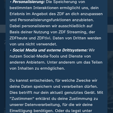
• Personalisierung:
Die Speicherung von
So wird das Wetter
Anschlag
bestimmten Interaktionen ermöglicht uns, dein
Video
1:17
Video
1:33
Erlebnis im Angebot des ZDF an dich anzupassen
und Personalisierungsfunktionen anzubieten.
Dabei personalisieren wir ausschließlich auf
Basis deiner Nutzung von ZDF Streaming, der
ZDFheute und ZDFtivi. Daten von Dritten werden
Zuletzt auf ZDFheute veröffentlicht
von uns nicht verwendet.
• Social Media und externe Drittsysteme:
Wir
nutzen Social-Media-Tools und Dienste von
anderen Anbietern. Unter anderem um das Teilen
von Inhalten zu ermöglichen.
Du kannst entscheiden, für welche Zwecke wir
deine Daten speichern und verarbeiten dürfen.
Dies betrifft nur dein aktuell genutztes Gerät. Mit
Interview
"Zustimmen" erklärst du deine Zustimmung zu
:
Drohnen-Vorfall am Flughafen
Liveblog
unserer Datenverarbeitung, für die wir deine
Experte: Diese Gründe
Russland greift die Ukra
Einwilligung benötigen. Oder du legst unter