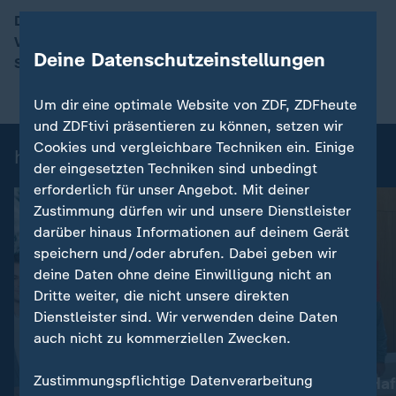
Die Zahl der geborgenen Toten nach dem Erdbeben in
Venezuela steigt weiter. ZDF-Korrespondent Christian
00:17
Deine Datenschutzeinstellungen
Semm berichtet über die aktuelle Lage.
Um dir eine optimale Website von ZDF, ZDFheute
und ZDFtivi präsentieren zu können, setzen wir
Cookies und vergleichbare Techniken ein. Einige
heute-Nachrichten: Einzelbeiträge
der eingesetzten Techniken sind unbedingt
erforderlich für unser Angebot. Mit deiner
Zustimmung dürfen wir und unsere Dienstleister
darüber hinaus Informationen auf deinem Gerät
speichern und/oder abrufen. Dabei geben wir
deine Daten ohne deine Einwilligung nicht an
Dritte weiter, die nicht unsere direkten
Dienstleister sind. Wir verwenden deine Daten
auch nicht zu kommerziellen Zwecken.
:
Nachrichten | heute
Zustimmungspflichtige Datenverarbeitung
Lebenslange Haf
:
Wetter