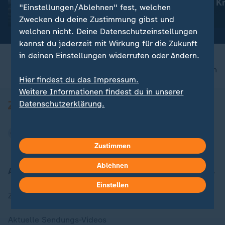
sprechen gegen eine "False
Aktuelles zum Kr
"Einstellungen/Ablehnen" fest, welchen
Flag"-Aktion
Ukraine
mit Video
5:39
Zwecken du deine Zustimmung gibst und
welchen nicht. Deine Datenschutzeinstellungen
kannst du jederzeit mit Wirkung für die Zukunft
in deinen Einstellungen widerrufen oder ändern.
nach oben
Hier findest du das Impressum.
Weitere Informationen findest du in unserer
Datenschutzerklärung.
Zustimmen
Ablehnen
Aktuell bei ZDFheute
Einstellen
Zuletzt veröffentlicht
Aktuelle Sendungs-Videos