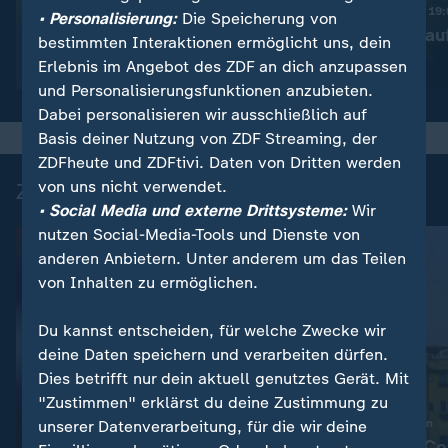
Trotz Krieg:
Nachrichten | heute 19
• Personalisierung:
Die Speicherung von
Leihmutterschaft in der
Taiwan rüstet au
bestimmten Interaktionen ermöglicht uns, dein
Ukraine
Erlebnis im Angebot des ZDF an dich anzupassen
Video
1:38
Video
1:45
und Personalisierungsfunktionen anzubieten.
Dabei personalisieren wir ausschließlich auf
Basis deiner Nutzung von ZDF Streaming, der
ZDFheute und ZDFtivi. Daten von Dritten werden
von uns nicht verwendet.
Zuletzt auf ZDFheute veröffentlicht
• Social Media und externe Drittsysteme:
Wir
nutzen Social-Media-Tools und Dienste von
anderen Anbietern. Unter anderem um das Teilen
von Inhalten zu ermöglichen.
Du kannst entscheiden, für welche Zwecke wir
deine Daten speichern und verarbeiten dürfen.
Dies betrifft nur dein aktuell genutztes Gerät. Mit
"Zustimmen" erklärst du deine Zustimmung zu
:
Overtourism in Italien
unserer Datenverarbeitung, für die wir deine
Wie Airbnb & Co 