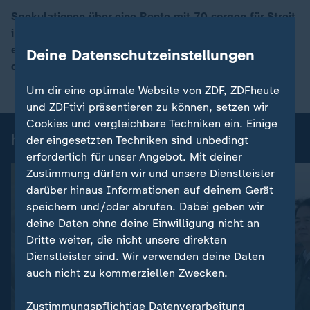
Spekulationen über eine Rente mit 70 sorgen für Streit
in der Politik. Die Rentenkommission weist
00:17
entsprechende Berichte zurück, die Diskussion hält
Deine Datenschutzeinstellungen
dennoch an. Dazu Wulf Schmiese.
Um dir eine optimale Website von ZDF, ZDFheute
und ZDFtivi präsentieren zu können, setzen wir
Cookies und vergleichbare Techniken ein. Einige
heute 19:00 Uhr: Einzelbeiträge
der eingesetzten Techniken sind unbedingt
erforderlich für unser Angebot. Mit deiner
Zustimmung dürfen wir und unsere Dienstleister
darüber hinaus Informationen auf deinem Gerät
speichern und/oder abrufen. Dabei geben wir
deine Daten ohne deine Einwilligung nicht an
Dritte weiter, die nicht unsere direkten
Dienstleister sind. Wir verwenden deine Daten
auch nicht zu kommerziellen Zwecken.
:
Nachrichten | heute 19:00 Uhr
Zustimmungspflichtige Datenverarbeitung