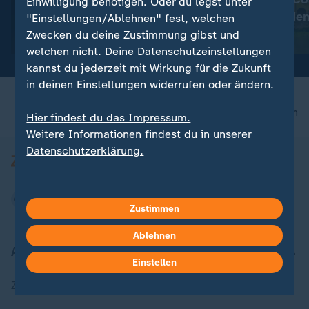
Einwilligung benötigen. Oder du legst unter
:
Zwischen Glamour und Chaos
begrenzt werde
"Einstellungen/Ablehnen" fest, welchen
Lena Gercke: Vom Model zur
Zwecken du deine Zustimmung gibst und
Unternehmerin
mit Video
2:04
welchen nicht. Deine Datenschutzeinstellungen
kannst du jederzeit mit Wirkung für die Zukunft
in deinen Einstellungen widerrufen oder ändern.
nach oben
Hier findest du das Impressum.
Weitere Informationen findest du in unserer
Datenschutzerklärung.
Zustimmen
Ablehnen
Aktuell bei ZDFheute
Einstellen
Zuletzt veröffentlicht