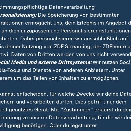
timmungspflichtige Datenverarbeitung
ersonalisierung:
Die Speicherung von bestimmten
eraktionen ermöglicht uns, dein Erlebnis im Angebot 
 an dich anzupassen und Personalisierungsfunktionen
ubieten. Dabei personalisieren wir ausschließlich auf
is deiner Nutzung von ZDF Streaming, der ZDFheute 
tivi. Daten von Dritten werden von uns nicht verwend
:
:
ichten | heute
Nachrichten | heute
ocial Media und externe Drittsysteme:
Wir nutzen Soci
tsche Wirtschaft zeigt
Unbegleitete Kinder und
ia-Tools und Dienste von anderen Anbietern. Unter
 robuster"
Jugendliche in Ceuta
erem um das Teilen von Inhalten zu ermöglichen.
deo
1:06
Video
1:25
kannst entscheiden, für welche Zwecke wir deine Dat
ichern und verarbeiten dürfen. Dies betrifft nur dein
uell genutztes Gerät. Mit "Zustimmen" erklärst du dei
timmung zu unserer Datenverarbeitung, für die wir de
fentlicht
willigung benötigen. Oder du legst unter