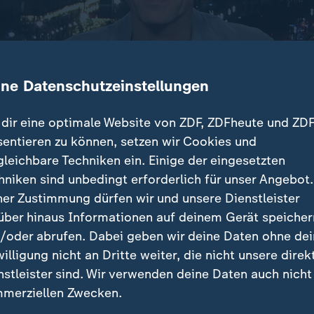
ine Datenschutzeinstellungen
dir eine optimale Website von ZDF, ZDFheute und ZDF
sentieren zu können, setzen wir Cookies und
gleichbare Techniken ein. Einige der eingesetzten
 Trump einen überarbeiteten Friedensvorschlag zukom
hniken sind unbedingt erforderlich für unser Angebot.
erritoriale Zugeständnisse umfasst. Was weiß Berlin
ner Zustimmung dürfen wir und unsere Dienstleister
über hinaus Informationen auf deinem Gerät speicher
/oder abrufen. Dabei geben wir deine Daten ohne de
willigung nicht an Dritte weiter, die nicht unsere direk
nstleister sind. Wir verwenden deine Daten auch nicht
beiträge
merziellen Zwecken.