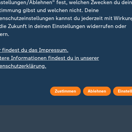
nstellungen/Ablehnen" fest, welchen Zwecken du dei
timmung gibst und welchen nicht. Deine
enschutzeinstellungen kannst du jederzeit mit Wirkun
 die Zukunft in deinen Einstellungen widerrufen oder
ern.
r findest du das Impressum.
tere Informationen findest du in unserer
:
igwasser belastet Lieferketten
enschutzerklärung.
e Länder heben Lkw-
7. Etappe Tour de France Fem
tagsfahrverbot auf
Niewiadoma-Phinney st
am Mont Ventoux ins G
 Video
2:39
Trikot
Zustimmen
Ablehnen
Einstel