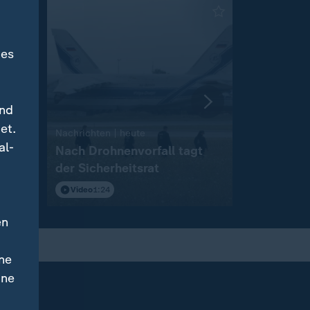
des
und
et.
:
Nachrichten | heute
Nachrichten 
al-
Nach Drohnenvorfall tagt
Wahlkamp
der Sicherheitsrat
Landtagsw
Anhalt
Video
1:24
Video
2:12
en
ne
ine