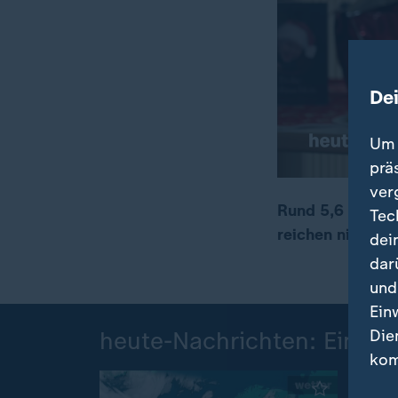
De
Um 
prä
ver
Rund 5,6 Mio. M
Tec
reichen nicht. 
dei
00:17
01:35
dar
und
Ein
Die
heute-Nachrichten: Einzel
kom