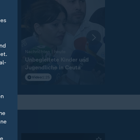
des
und
:
Nachrichten | heute
Nachrichten 
et.
igt
Unbegleitete Kinder und
Wahlkamp
al-
Jugendliche in Ceuta
Landtagsw
Anhalt
Video
1:25
Video
2:12
en
ne
ine
ne