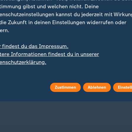
timmung gibst und welchen nicht. Deine
enschutzeinstellungen kannst du jederzeit mit Wirkun
 die Zukunft in deinen Einstellungen widerrufen oder
ern.
r findest du das Impressum.
:
urism in Italien
Liveblog
tere Informationen findest du in unserer
Airbnb & Co in Florenz
:
Russland greift die Ukraine an
enschutzerklärung.
enzt werden
Aktuelles zum Krieg in d
Ukraine
 Video
2:04
Zustimmen
Ablehnen
Einstel