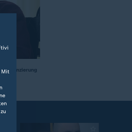
tivi
nd Finanzierung
 Mit
or.
n
ine
ten
 zu