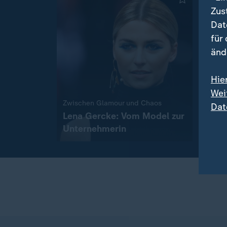
Zus
Dat
für
änd
Hie
Overto
Wei
Wie 
:
Zwischen Glamour und Chaos
Dat
begr
Lena Gercke: Vom Model zur
Unternehmerin
mit