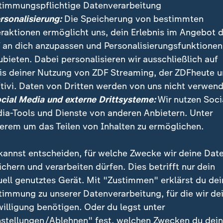
timmungspflichtige Datenverarbeitung
ersonalisierung:
Die Speicherung von bestimmten
eraktionen ermöglicht uns, dein Erlebnis im Angebot 
 an dich anzupassen und Personalisierungsfunktionen
ubieten. Dabei personalisieren wir ausschließlich auf
is deiner Nutzung von ZDF Streaming, der ZDFheute 
:
:
ichten | heute
Nachrichten | heute
tivi. Daten von Dritten werden von uns nicht verwend
r mehr Brauereien
"Deutsche Wirtschaft ze
ocial Media und externe Drittsysteme:
Wir nutzen Soci
en schließen
sich robuster"
ia-Tools und Dienste von anderen Anbietern. Unter
deo
1:33
Video
1:06
erem um das Teilen von Inhalten zu ermöglichen.
kannst entscheiden, für welche Zwecke wir deine Dat
ichern und verarbeiten dürfen. Dies betrifft nur dein
uell genutztes Gerät. Mit "Zustimmen" erklärst du dei
fentlicht
timmung zu unserer Datenverarbeitung, für die wir de
willigung benötigen. Oder du legst unter
nstellungen/Ablehnen" fest, welchen Zwecken du dei