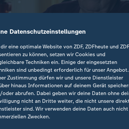
ine Datenschutzeinstellungen
dir eine optimale Website von ZDF, ZDFheute und ZDF
sentieren zu können, setzen wir Cookies und
gleichbare Techniken ein. Einige der eingesetzten
enschen sind 2024 pflegebedürftig, doch Personal u
hniken sind unbedingt erforderlich für unser Angebot.
Eine Bund-Länder-Gruppe legt nun Reformvorschläge v
ner Zustimmung dürfen wir und unsere Dienstleister
über hinaus Informationen auf deinem Gerät speicher
/oder abrufen. Dabei geben wir deine Daten ohne de
willigung nicht an Dritte weiter, die nicht unsere direk
nstleister sind. Wir verwenden deine Daten auch nicht
beiträge
merziellen Zwecken.