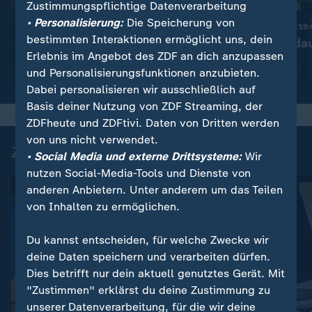
Zustimmungspflichtige Datenverarbeitung
:
Nachrichten | heute 19:00 Uhr
• Personalisierung:
Die Speicherung von
Diskussion um bessere
Nachrichten | heute 19
bestimmten Interaktionen ermöglicht uns, dein
Drohnenabwehr
Ermittlungen da
Erlebnis im Angebot des ZDF an dich anzupassen
Video
1:53
Video
1:37
und Personalisierungsfunktionen anzubieten.
Dabei personalisieren wir ausschließlich auf
Basis deiner Nutzung von ZDF Streaming, der
ZDFheute und ZDFtivi. Daten von Dritten werden
von uns nicht verwendet.
Zuletzt auf ZDFheute veröffentlicht
• Social Media und externe Drittsysteme:
Wir
nutzen Social-Media-Tools und Dienste von
anderen Anbietern. Unter anderem um das Teilen
von Inhalten zu ermöglichen.
Du kannst entscheiden, für welche Zwecke wir
deine Daten speichern und verarbeiten dürfen.
Dies betrifft nur dein aktuell genutztes Gerät. Mit
"Zustimmen" erklärst du deine Zustimmung zu
Interview
unserer Datenverarbeitung, für die wir deine