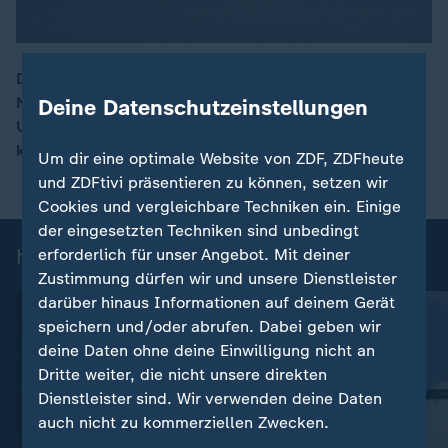
Die Fälle mutmaßlicher Luftraumverletzungen über
NATO-Gebiet durch Russland häufen sich. Über den
Deine Datenschutzeinstellungen
00:15
Umgang damit will das Militärbündnis Anfang
kommender Woche beraten.
Um dir eine optimale Website von ZDF, ZDFheute
und ZDFtivi präsentieren zu können, setzen wir
Cookies und vergleichbare Techniken ein. Einige
der eingesetzten Techniken sind unbedingt
heute 19:00 Uhr: Einzelbeiträge
erforderlich für unser Angebot. Mit deiner
Zustimmung dürfen wir und unsere Dienstleister
darüber hinaus Informationen auf deinem Gerät
speichern und/oder abrufen. Dabei geben wir
deine Daten ohne deine Einwilligung nicht an
Dritte weiter, die nicht unsere direkten
Dienstleister sind. Wir verwenden deine Daten
auch nicht zu kommerziellen Zwecken.