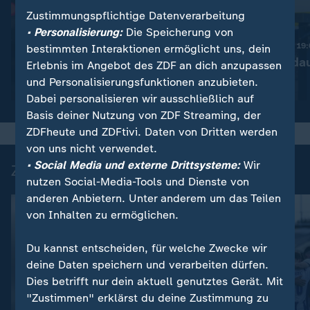
Zustimmungspflichtige Datenverarbeitung
:
Nachrichten | heute 19:00 Uhr
• Personalisierung:
Die Speicherung von
Diskussion um bessere
Nachrichten | heute 19
bestimmten Interaktionen ermöglicht uns, dein
Drohnenabwehr
Ermittlungen da
Erlebnis im Angebot des ZDF an dich anzupassen
und Personalisierungsfunktionen anzubieten.
Video
1:53
Video
1:37
Dabei personalisieren wir ausschließlich auf
Basis deiner Nutzung von ZDF Streaming, der
ZDFheute und ZDFtivi. Daten von Dritten werden
von uns nicht verwendet.
• Social Media und externe Drittsysteme:
Wir
Zuletzt auf ZDFheute veröffentlicht
nutzen Social-Media-Tools und Dienste von
anderen Anbietern. Unter anderem um das Teilen
von Inhalten zu ermöglichen.
Du kannst entscheiden, für welche Zwecke wir
deine Daten speichern und verarbeiten dürfen.
Dies betrifft nur dein aktuell genutztes Gerät. Mit
"Zustimmen" erklärst du deine Zustimmung zu