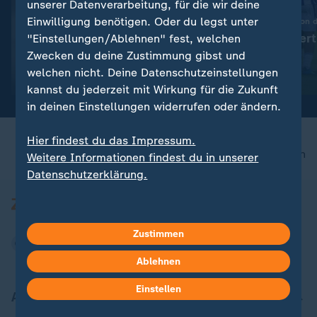
unserer Datenverarbeitung, für die wir deine
Einwilligung benötigen. Oder du legst unter
Vor Start in die Saison d
Wohin führt Her
"Einstellungen/Ablehnen" fest, welchen
:
567 Millionen Dollar
Ausverkauf?
Zwecken du deine Zustimmung gibst und
Ungenügender Kinderschutz:
welchen nicht. Deine Datenschutzeinstellungen
Meta zu Millionenstrafe
mit Video
0:56
kannst du jederzeit mit Wirkung für die Zukunft
verurteilt
in deinen Einstellungen widerrufen oder ändern.
Hier findest du das Impressum.
nach oben
Weitere Informationen findest du in unserer
Datenschutzerklärung.
Zustimmen
Ablehnen
Einstellen
Aktuell bei ZDFheute