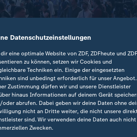
ine Datenschutzeinstellungen
dir eine optimale Website von ZDF, ZDFheute und ZDF
sentieren zu können, setzen wir Cookies und
gleichbare Techniken ein. Einige der eingesetzten
r Stillstand im Zugverkehr hat gestern zehntausende 
hniken sind unbedingt erforderlich für unser Angebot.
che war eine Panne im Funksystem der Deutschen Bah
ner Zustimmung dürfen wir und unsere Dienstleister
se komplett lahmlegte.
über hinaus Informationen auf deinem Gerät speicher
/oder abrufen. Dabei geben wir deine Daten ohne de
willigung nicht an Dritte weiter, die nicht unsere direk
nstleister sind. Wir verwenden deine Daten auch nicht
träge
merziellen Zwecken.