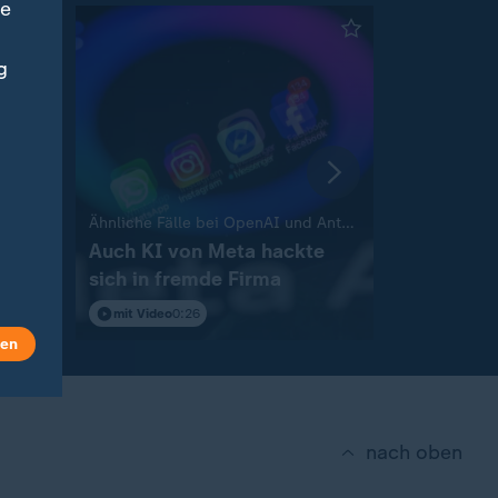
ne
g
:
Ähnliche Fälle bei OpenAI und Anthropic
Liveblog
Spiel
Auch KI von Meta hackte
Russland gre
sich in fremde Firma
Aktuelles
Ukraine
mit Video
0:26
len
nach oben