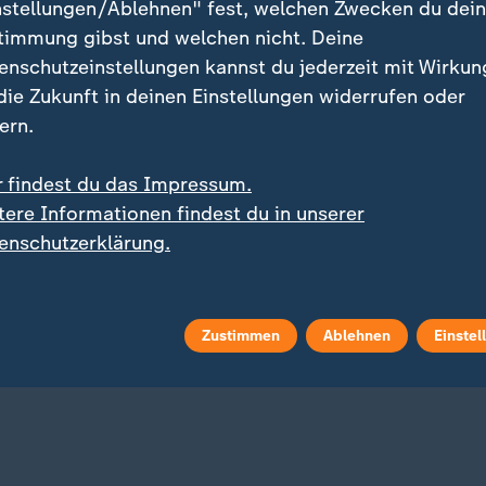
nstellungen/Ablehnen" fest, welchen Zwecken du dei
timmung gibst und welchen nicht. Deine
enschutzeinstellungen kannst du jederzeit mit Wirkun
 die Zukunft in deinen Einstellungen widerrufen oder
ern.
r findest du das Impressum.
tere Informationen findest du in unserer
:
:
ng einer schwierigen Saison
Aus beim Masters in Montreal
enschutzerklärung.
brock: "Ich habe es
Zverev: "Schlechtestes 
zdem geschafft"
der Saison"
 Video
4:04
mit Video
1:01
Zustimmen
Ablehnen
Einstel