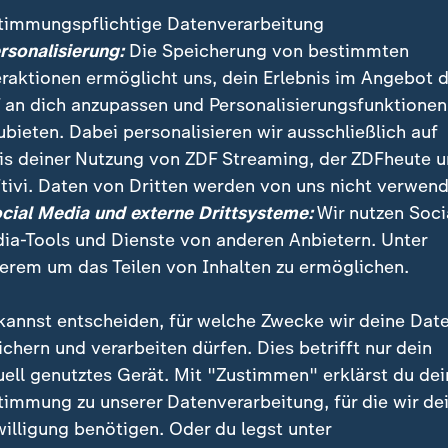
timmungspflichtige Datenverarbeitung
ersonalisierung:
Die Speicherung von bestimmten
eraktionen ermöglicht uns, dein Erlebnis im Angebot 
 an dich anzupassen und Personalisierungsfunktionen
ubieten. Dabei personalisieren wir ausschließlich auf
is deiner Nutzung von ZDF Streaming, der ZDFheute 
tivi. Daten von Dritten werden von uns nicht verwend
:
:
ichten | heute 19:00 Uhr
Nachrichten | heute 19:00 Uhr
ocial Media und externe Drittsysteme:
Wir nutzen Soci
strafen für
Russische Desinformati
ia-Tools und Dienste von anderen Anbietern. Unter
tsextreme Terrorgruppe
vor Landtagswahlen
erem um das Teilen von Inhalten zu ermöglichen.
deo
1:42
Video
2:03
kannst entscheiden, für welche Zwecke wir deine Dat
ichern und verarbeiten dürfen. Dies betrifft nur dein
uell genutztes Gerät. Mit "Zustimmen" erklärst du dei
timmung zu unserer Datenverarbeitung, für die wir de
fentlicht
willigung benötigen. Oder du legst unter