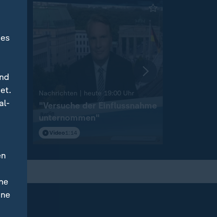
des
und
et.
:
Nachrichten | heute 19:00 Uhr
Nachrichten 
al-
on
"Versuche der Einflussnahme
Sprengst
unternommen"
Flughafen
Video
1:14
Video
1:46
en
ne
ine