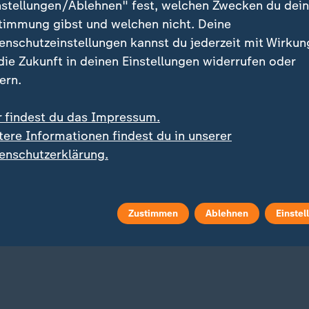
nstellungen/Ablehnen" fest, welchen Zwecken du dei
timmung gibst und welchen nicht. Deine
enschutzeinstellungen kannst du jederzeit mit Wirkun
 die Zukunft in deinen Einstellungen widerrufen oder
ern.
r findest du das Impressum.
FAQ
tere Informationen findest du in unserer
:
Unkontrollierte Cyberattacken
og
enschutzerklärung.
KI führt Hackerangriffe
:
lle Entwicklungen
durch: Wie groß ist die
-Krieg und Nahost-
Bedrohung?
likt: Alle Nachrichten im
mit Video
0:26
blog
Zustimmen
Ablehnen
Einstel