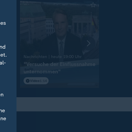
des
und
et.
:
Nachrichten | heute 19:00 Uhr
Nachrichten 
al-
on
"Versuche der Einflussnahme
Sprengst
unternommen"
Flughafen
Video
1:14
Video
1:46
en
ne
ine