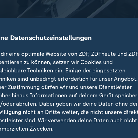
ine Datenschutzeinstellungen
dir eine optimale Website von ZDF, ZDFheute und ZDF
sentieren zu können, setzen wir Cookies und
gleichbare Techniken ein. Einige der eingesetzten
erlin lassen sich die aktuellen KI-Trends hautnah erl
hniken sind unbedingt erforderlich für unser Angebot.
mehr als eine Produktschau – sie gilt als Gradmesser
ner Zustimmung dürfen wir und unsere Dienstleister
über hinaus Informationen auf deinem Gerät speicher
/oder abrufen. Dabei geben wir deine Daten ohne de
willigung nicht an Dritte weiter, die nicht unsere direk
nstleister sind. Wir verwenden deine Daten auch nicht
träge
merziellen Zwecken.