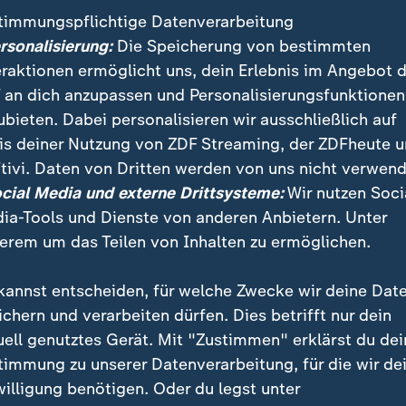
timmungspflichtige Datenverarbeitung
ersonalisierung:
Die Speicherung von bestimmten
eraktionen ermöglicht uns, dein Erlebnis im Angebot 
 an dich anzupassen und Personalisierungsfunktionen
ubieten. Dabei personalisieren wir ausschließlich auf
is deiner Nutzung von ZDF Streaming, der ZDFheute 
tivi. Daten von Dritten werden von uns nicht verwend
:
:
ichten | heute 19:00 Uhr
Nachrichten | heute 19:00 Uhr
ocial Media und externe Drittsysteme:
Wir nutzen Soci
strafen für
Russische Desinformati
ia-Tools und Dienste von anderen Anbietern. Unter
tsextreme Terrorgruppe
vor Landtagswahlen
erem um das Teilen von Inhalten zu ermöglichen.
deo
1:42
Video
2:03
kannst entscheiden, für welche Zwecke wir deine Dat
ichern und verarbeiten dürfen. Dies betrifft nur dein
uell genutztes Gerät. Mit "Zustimmen" erklärst du dei
timmung zu unserer Datenverarbeitung, für die wir de
fentlicht
willigung benötigen. Oder du legst unter