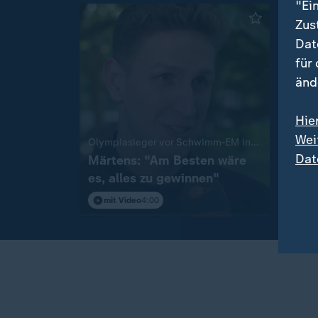
"Ei
Zus
Dat
für
änd
Hie
Wei
:
Olympiasieger vor Schwimm-EM in Paris
Livebl
Dat
Märtens: "Am Besten wäre
Aktue
es, alles zu gewinnen"
Iran
Konf
mit Video
4:00
Live