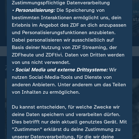
Zustimmungspflichtige Datenverarbeitung
:
Nachrichten | heute 19:00 Uhr
• Personalisierung:
Die Speicherung von
Trotz Krieg:
Nachrichten | heute 19
bestimmten Interaktionen ermöglicht uns, dein
Leihmutterschaft in der
Schwimmbad sta
Erlebnis im Angebot des ZDF an dich anzupassen
Ukraine
Video
1:38
Video
1:49
und Personalisierungsfunktionen anzubieten.
Dabei personalisieren wir ausschließlich auf
Basis deiner Nutzung von ZDF Streaming, der
ZDFheute und ZDFtivi. Daten von Dritten werden
von uns nicht verwendet.
Zuletzt auf ZDFheute veröffentlicht
• Social Media und externe Drittsysteme:
Wir
nutzen Social-Media-Tools und Dienste von
anderen Anbietern. Unter anderem um das Teilen
von Inhalten zu ermöglichen.
Du kannst entscheiden, für welche Zwecke wir
deine Daten speichern und verarbeiten dürfen.
Dies betrifft nur dein aktuell genutztes Gerät. Mit
"Zustimmen" erklärst du deine Zustimmung zu
FAQ
unserer Datenverarbeitung, für die wir deine