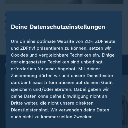
US-Präsident Trump will Demonstranten in Iran beim
Kampf gegen das repressive Regime helfen – wie
00:16
Deine Datenschutzeinstellungen
bleibt unklar. Das iranische Regime geht mit Gewalt
gegen die Proteste vor.
Um dir eine optimale Website von ZDF, ZDFheute
und ZDFtivi präsentieren zu können, setzen wir
Cookies und vergleichbare Techniken ein. Einige
der eingesetzten Techniken sind unbedingt
heute 19:00 Uhr: Einzelbeiträge
erforderlich für unser Angebot. Mit deiner
Zustimmung dürfen wir und unsere Dienstleister
darüber hinaus Informationen auf deinem Gerät
speichern und/oder abrufen. Dabei geben wir
deine Daten ohne deine Einwilligung nicht an
Dritte weiter, die nicht unsere direkten
Dienstleister sind. Wir verwenden deine Daten
auch nicht zu kommerziellen Zwecken.