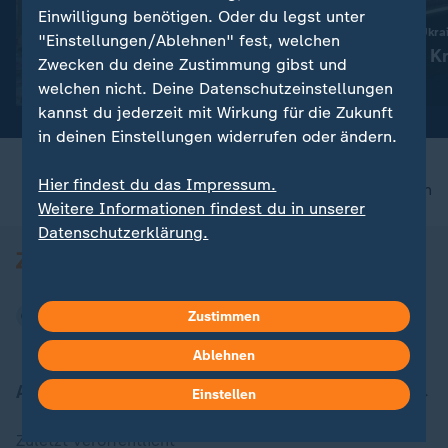
:
Krise in Ceuta
Liveblog
Einwilligung benötigen. Oder du legst unter
Wie junge Geflüchtete zur
Russland greift die Ukra
"Einstellungen/Ablehnen" fest, welchen
Verhandlungsmasse werden
Aktuelles zum Kr
Zwecken du deine Zustimmung gibst und
Ukraine
mit Video
2:37
welchen nicht. Deine Datenschutzeinstellungen
kannst du jederzeit mit Wirkung für die Zukunft
in deinen Einstellungen widerrufen oder ändern.
Hier findest du das Impressum.
nach oben
Weitere Informationen findest du in unserer
Datenschutzerklärung.
Zustimmen
Ablehnen
Aktuell bei ZDFheute
Einstellen
Zuletzt veröffentlicht