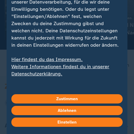
FAQ
unserer Datenverarbeitung, für die wir deine
Einwilligung benötigen. Oder du legst unter
:
Wahlkampf
Liveblog
Berlin streitet über
"Einstellungen/Ablehnen" fest, welchen
:
Aktuelle Entwicklungen
Enteignungen - wie
Zwecken du deine Zustimmung gibst und
Iran-Krieg und 
welchen nicht. Deine Datenschutzeinstellungen
realistisch ist das?
Konflikt: Alle N
mit Video
2:32
kannst du jederzeit mit Wirkung für die Zukunft
Liveblog
in deinen Einstellungen widerrufen oder ändern.
Hier findest du das Impressum.
nach oben
Weitere Informationen findest du in unserer
Datenschutzerklärung.
Zustimmen
Ablehnen
Einstellen
Aktuell bei ZDFheute