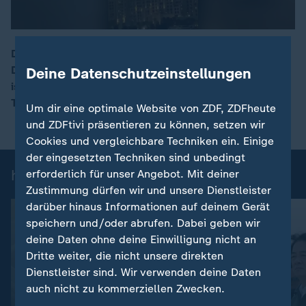
Die Golfregion ist für den Luftverkehr ein wichtiges
Drehkreuz. Seit den US-amerikanischen und
Deine Datenschutzeinstellungen
00:16
israelischen Angriffen auf Iran sitzen hunderttausende
Touristen fest.
Um dir eine optimale Website von ZDF, ZDFheute
und ZDFtivi präsentieren zu können, setzen wir
Cookies und vergleichbare Techniken ein. Einige
der eingesetzten Techniken sind unbedingt
heute 19:00 Uhr: Einzelbeiträge
erforderlich für unser Angebot. Mit deiner
Zustimmung dürfen wir und unsere Dienstleister
darüber hinaus Informationen auf deinem Gerät
speichern und/oder abrufen. Dabei geben wir
deine Daten ohne deine Einwilligung nicht an
Dritte weiter, die nicht unsere direkten
Dienstleister sind. Wir verwenden deine Daten
auch nicht zu kommerziellen Zwecken.