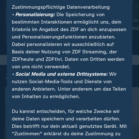
Zustimmungspflichtige Datenverarbeitung
:
Nachrichten | heute 19:00 Uhr
• Personalisierung:
Die Speicherung von
Trotz Krieg:
Nachrichten | heute 19
bestimmten Interaktionen ermöglicht uns, dein
Leihmutterschaft in der
Taiwan rüstet au
Erlebnis im Angebot des ZDF an dich anzupassen
Ukraine
und Personalisierungsfunktionen anzubieten.
Video
1:38
Video
1:45
Dabei personalisieren wir ausschließlich auf
Basis deiner Nutzung von ZDF Streaming, der
ZDFheute und ZDFtivi. Daten von Dritten werden
von uns nicht verwendet.
• Social Media und externe Drittsysteme:
Wir
Zuletzt auf ZDFheute veröffentlicht
nutzen Social-Media-Tools und Dienste von
anderen Anbietern. Unter anderem um das Teilen
von Inhalten zu ermöglichen.
Du kannst entscheiden, für welche Zwecke wir
deine Daten speichern und verarbeiten dürfen.
Dies betrifft nur dein aktuell genutztes Gerät. Mit
"Zustimmen" erklärst du deine Zustimmung zu