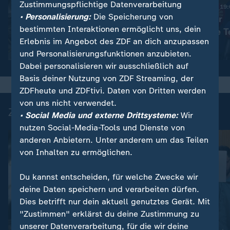
Zustimmungspflichtige Datenverarbeitung
Nachrichten | heute 19
• Personalisierung:
Die Speicherung von
Haftstrafen für
:
Nachrichten | heute 19:00 Uhr
bestimmten Interaktionen ermöglicht uns, dein
Viele Tote in der Ukraine
rechtsextreme T
Erlebnis im Angebot des ZDF an dich anzupassen
Video
1:42
Video
1:42
und Personalisierungsfunktionen anzubieten.
Dabei personalisieren wir ausschließlich auf
Basis deiner Nutzung von ZDF Streaming, der
ZDFheute und ZDFtivi. Daten von Dritten werden
von uns nicht verwendet.
Zuletzt auf ZDFheute veröffentlicht
• Social Media und externe Drittsysteme:
Wir
nutzen Social-Media-Tools und Dienste von
anderen Anbietern. Unter anderem um das Teilen
von Inhalten zu ermöglichen.
Du kannst entscheiden, für welche Zwecke wir
deine Daten speichern und verarbeiten dürfen.
Dies betrifft nur dein aktuell genutztes Gerät. Mit
"Zustimmen" erklärst du deine Zustimmung zu
unserer Datenverarbeitung, für die wir deine