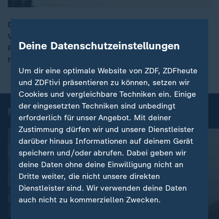
Deutschland erhöhte massiv die
Verteidigungsausgaben, doch die Marine hat akuten
00:16
Deine Datenschutzeinstellungen
Personalmangel. Kanzler Merz besuchte die Marine
heute auf der Ostsee.
Um dir eine optimale Website von ZDF, ZDFheute
und ZDFtivi präsentieren zu können, setzen wir
Cookies und vergleichbare Techniken ein. Einige
der eingesetzten Techniken sind unbedingt
heute 19:00 Uhr: Einzelbeiträge
erforderlich für unser Angebot. Mit deiner
Zustimmung dürfen wir und unsere Dienstleister
darüber hinaus Informationen auf deinem Gerät
speichern und/oder abrufen. Dabei geben wir
deine Daten ohne deine Einwilligung nicht an
Dritte weiter, die nicht unsere direkten
Dienstleister sind. Wir verwenden deine Daten
auch nicht zu kommerziellen Zwecken.