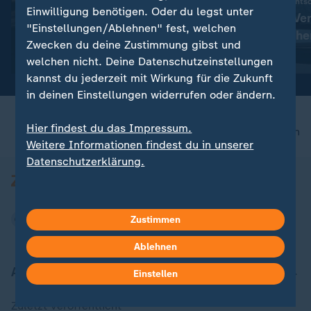
Oberlandesgericht ents
Liveblog
Einwilligung benötigen. Oder du legst unter
Anschlag auf Ve
:
Russland greift die Ukraine an
"Einstellungen/Ablehnen" fest, welchen
Urteil in Münche
Aktuelles zum Krieg in der
Zwecken du deine Zustimmung gibst und
Ukraine
mit Video
3:02
welchen nicht. Deine Datenschutzeinstellungen
kannst du jederzeit mit Wirkung für die Zukunft
in deinen Einstellungen widerrufen oder ändern.
Hier findest du das Impressum.
nach oben
Weitere Informationen findest du in unserer
Datenschutzerklärung.
Zustimmen
Ablehnen
Aktuell bei ZDFheute
Einstellen
Zuletzt veröffentlicht