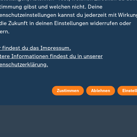
timmung gibst und welchen nicht. Deine
enschutzeinstellungen kannst du jederzeit mit Wirkun
 die Zukunft in deinen Einstellungen widerrufen oder
ern.
r findest du das Impressum.
iew
Liveblog
tere Informationen findest du in unserer
:
:
le Hitzetote wie nie
Russland greift die Ukraine an
enschutzerklärung.
werstarbeit": Was bei
Aktuelles zum Krieg in d
e im Körper passiert
Ukraine
Zustimmen
Ablehnen
Einstel