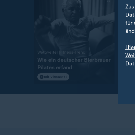
Zus
Dat
für
änd
Hie
:
Weltweiter Fitness-Trend
Interv
Wei
Wie ein deutscher Bierbrauer
So vie
Dat
Pilates erfand
"Sch
Hitz
mit Video
9:17