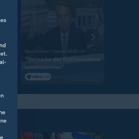
des
und
:
Nachrichten | heute 19:00 Uhr
Nachrichten 
et.
on
"Versuche der Einflussnahme
Sprengst
al-
unternommen"
Flughafen
Video
1:14
Video
1:46
en
ne
ine
ne