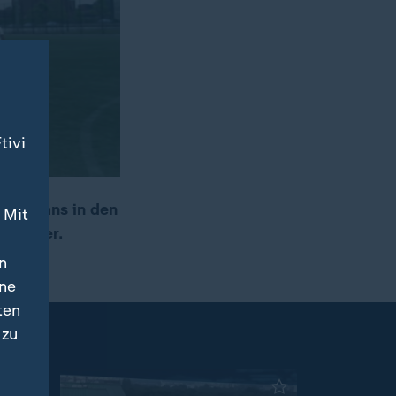
tivi
sich Fans in den
 Mit
Norweger.
n
ine
ten
 zu