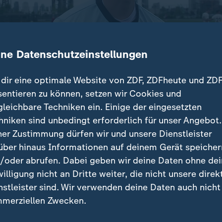
ine Datenschutzeinstellungen
dir eine optimale Website von ZDF, ZDFheute und ZDF
sentieren zu können, setzen wir Cookies und
gleichbare Techniken ein. Einige der eingesetzten
tsche Nationalelf bei der WM im Fokus steht, treffen 
hniken sind unbedingt erforderlich für unser Angebot.
 Duell: In einem Fan-Spiel ging es gegen rudernde 
ner Zustimmung dürfen wir und unsere Dienstleister
über hinaus Informationen auf deinem Gerät speicher
/oder abrufen. Dabei geben wir deine Daten ohne de
willigung nicht an Dritte weiter, die nicht unsere direk
nstleister sind. Wir verwenden deine Daten auch nicht
träge
merziellen Zwecken.