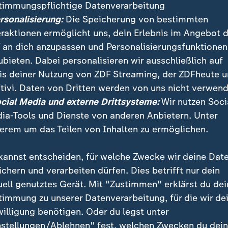
timmungspflichtige Datenverarbeitung
ersonalisierung:
Die Speicherung von bestimmten
eraktionen ermöglicht uns, dein Erlebnis im Angebot 
 an dich anzupassen und Personalisierungsfunktionen
ubieten. Dabei personalisieren wir ausschließlich auf
is deiner Nutzung von ZDF Streaming, der ZDFheute 
:
:
ichten | heute 19:00 Uhr
Nachrichten | heute 19:00 Uhr
tivi. Daten von Dritten werden von uns nicht verwend
strafen für
Russische Desinformati
ocial Media und externe Drittsysteme:
Wir nutzen Soci
tsextreme Terrorgruppe
vor Landtagswahlen
ia-Tools und Dienste von anderen Anbietern. Unter
deo
1:42
Video
2:03
erem um das Teilen von Inhalten zu ermöglichen.
kannst entscheiden, für welche Zwecke wir deine Dat
ichern und verarbeiten dürfen. Dies betrifft nur dein
uell genutztes Gerät. Mit "Zustimmen" erklärst du dei
fentlicht
timmung zu unserer Datenverarbeitung, für die wir de
willigung benötigen. Oder du legst unter
nstellungen/Ablehnen" fest, welchen Zwecken du dei