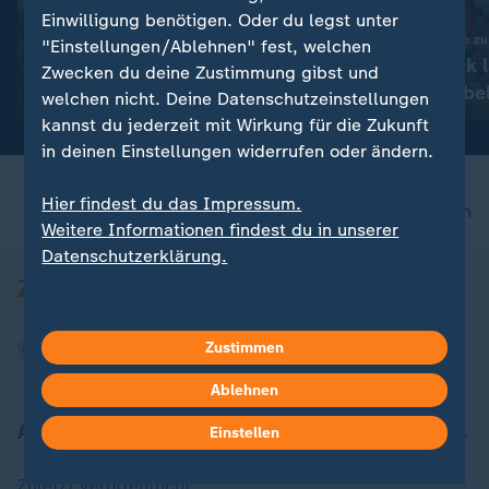
:
Druck auf Manager steigt
Einwilligung benötigen. Oder du legst unter
Verkehrsminister Bilger will
Club schlägt Dynamo zu
"Einstellungen/Ablehnen" fest, welchen
Bahn-Boni an Ziele koppeln
Zomas Hattrick l
Zwecken du deine Zustimmung gibst und
Nürnberger jube
mit Video
0:20
welchen nicht. Deine Datenschutzeinstellungen
kannst du jederzeit mit Wirkung für die Zukunft
in deinen Einstellungen widerrufen oder ändern.
Hier findest du das Impressum.
nach oben
Weitere Informationen findest du in unserer
Datenschutzerklärung.
Zustimmen
Ablehnen
Aktuell bei ZDFheute
Einstellen
Zuletzt veröffentlicht