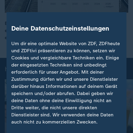
Bei der Pünktlichkeit der Züge hat sich die Bahn im
Deine Datenschutzeinstellungen
ersten Halbjahr 2025 kaum verbessert. Finanziell gibt
00:17
es Fortschritte mit nur noch 760 Millionen Euro minus.
Um dir eine optimale Website von ZDF, ZDFheute
und ZDFtivi präsentieren zu können, setzen wir
Cookies und vergleichbare Techniken ein. Einige
der eingesetzten Techniken sind unbedingt
heute-Nachrichten: Einzelbeiträge
erforderlich für unser Angebot. Mit deiner
Zustimmung dürfen wir und unsere Dienstleister
darüber hinaus Informationen auf deinem Gerät
speichern und/oder abrufen. Dabei geben wir
deine Daten ohne deine Einwilligung nicht an
Dritte weiter, die nicht unsere direkten
Dienstleister sind. Wir verwenden deine Daten
auch nicht zu kommerziellen Zwecken.