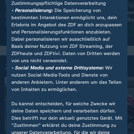
Zustimmungspflichtige Datenverarbeitung
:
Nachrichten | heute
• Personalisierung:
Die Speicherung von
Immer mehr Bra
:
Wetter
bestimmten Interaktionen ermöglicht uns, dein
So wird das Wetter
müssen schließe
Erlebnis im Angebot des ZDF an dich anzupassen
Video
1:17
Video
1:33
und Personalisierungsfunktionen anzubieten.
Dabei personalisieren wir ausschließlich auf
Basis deiner Nutzung von ZDF Streaming, der
ZDFheute und ZDFtivi. Daten von Dritten werden
von uns nicht verwendet.
Zuletzt auf ZDFheute veröffentlicht
• Social Media und externe Drittsysteme:
Wir
nutzen Social-Media-Tools und Dienste von
anderen Anbietern. Unter anderem um das Teilen
von Inhalten zu ermöglichen.
Du kannst entscheiden, für welche Zwecke wir
deine Daten speichern und verarbeiten dürfen.
Dies betrifft nur dein aktuell genutztes Gerät. Mit
"Zustimmen" erklärst du deine Zustimmung zu
unserer Datenverarbeitung, für die wir deine