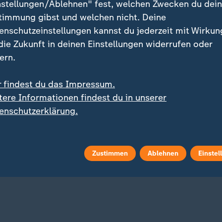
nstellungen/Ablehnen" fest, welchen Zwecken du dei
timmung gibst und welchen nicht. Deine
enschutzeinstellungen kannst du jederzeit mit Wirkun
 die Zukunft in deinen Einstellungen widerrufen oder
ern.
r findest du das Impressum.
tere Informationen findest du in unserer
:
:
Bieterrennen um britischen Billigflieger
Tour de France der Frauen
enschutzerklärung.
jet geht für 6,7
Lippert verpasst
iarden Euro an US-
Etappenerfolg, Pienaar 
stor Apollo
 Video
0:25
mit Video
0:41
Zustimmen
Ablehnen
Einstel