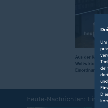
De
Um 
prä
ver
Aus der Konjunk
Tec
Weltwirtschaft 
00:16
01:05
dei
Einordnung.
dar
und
Ein
Die
heute-Nachrichten: Einzel
kom