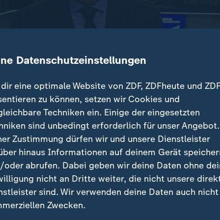
ine Datenschutzeinstellungen
dir eine optimale Website von ZDF, ZDFheute und ZDF
sentieren zu können, setzen wir Cookies und
gleichbare Techniken ein. Einige der eingesetzten
tur-Prognose des Internationalen Währungsfonds geht
hniken sind unbedingt erforderlich für unser Angebot.
wächst in diesem Jahr stärker als erwartet. Frank Bet
ner Zustimmung dürfen wir und unsere Dienstleister
über hinaus Informationen auf deinem Gerät speicher
/oder abrufen. Dabei geben wir deine Daten ohne de
willigung nicht an Dritte weiter, die nicht unsere direk
nstleister sind. Wir verwenden deine Daten auch nicht
beiträge
merziellen Zwecken.