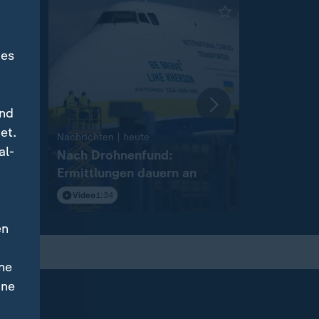
des
und
et.
:
Nachrichten | heute
Nachrichten 
al-
Nach Drohnenfund:
Diskussio
Ermittlungen dauern an
Drohnena
Video
1:34
Video
1:54
en
ne
ine