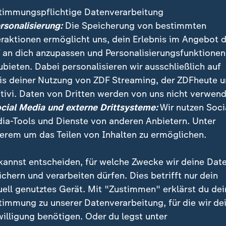
timmungspflichtige Datenverarbeitung
ersonalisierung:
Die Speicherung von bestimmten
eraktionen ermöglicht uns, dein Erlebnis im Angebot 
 an dich anzupassen und Personalisierungsfunktionen
ubieten. Dabei personalisieren wir ausschließlich auf
is deiner Nutzung von ZDF Streaming, der ZDFheute 
tivi. Daten von Dritten werden von uns nicht verwend
:
:
ichten | heute
Nachrichten | heute
ocial Media und externe Drittsysteme:
Wir nutzen Soci
nslange Haft nach
"Neue Risiken für die
ia-Tools und Dienste von anderen Anbietern. Unter
hlag
Konjunktur"
erem um das Teilen von Inhalten zu ermöglichen.
deo
1:33
Video
1:02
kannst entscheiden, für welche Zwecke wir deine Dat
ichern und verarbeiten dürfen. Dies betrifft nur dein
uell genutztes Gerät. Mit "Zustimmen" erklärst du dei
timmung zu unserer Datenverarbeitung, für die wir de
fentlicht
willigung benötigen. Oder du legst unter