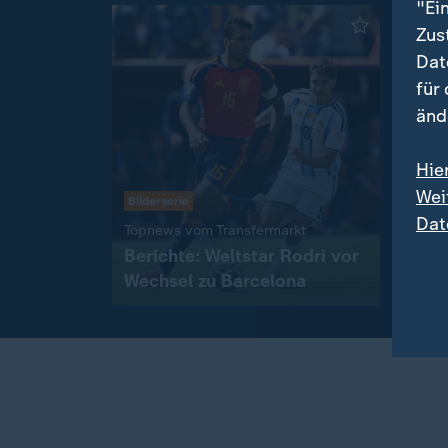
"Ei
Zus
Dat
für
änd
Hie
Wei
Bilderserie
Dat
Easy
:
Topnews vom Transfermarkt
Mill
Berichte: Weltstar Rodri vor
Inve
Wechsel zu Barcelona
mit