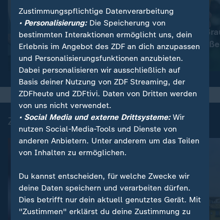
Zustimmungspflichtige Datenverarbeitung
:
Nachrichten | heute
• Personalisierung:
Die Speicherung von
Immer mehr Bra
:
Wetter
bestimmten Interaktionen ermöglicht uns, dein
So wird das Wetter
müssen schließe
Erlebnis im Angebot des ZDF an dich anzupassen
und Personalisierungsfunktionen anzubieten.
Video
1:17
Video
1:33
Dabei personalisieren wir ausschließlich auf
Basis deiner Nutzung von ZDF Streaming, der
ZDFheute und ZDFtivi. Daten von Dritten werden
von uns nicht verwendet.
• Social Media und externe Drittsysteme:
Wir
Zuletzt auf ZDFheute veröffentlicht
nutzen Social-Media-Tools und Dienste von
anderen Anbietern. Unter anderem um das Teilen
von Inhalten zu ermöglichen.
Du kannst entscheiden, für welche Zwecke wir
deine Daten speichern und verarbeiten dürfen.
Dies betrifft nur dein aktuell genutztes Gerät. Mit
"Zustimmen" erklärst du deine Zustimmung zu