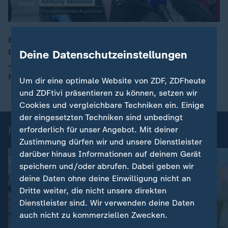
Eine "tiefgreifende Reform" nannte es der australische
Premierminister: Kinder und Jugendliche unter 16
Deine Datenschutzeinstellungen
00:17
Jahren dürfen dort ab sofort keine Social-Media-
Konten mehr besitzen.
Um dir eine optimale Website von ZDF, ZDFheute
und ZDFtivi präsentieren zu können, setzen wir
Cookies und vergleichbare Techniken ein. Einige
der eingesetzten Techniken sind unbedingt
heute-Nachrichten: Einzelbeiträge
erforderlich für unser Angebot. Mit deiner
Zustimmung dürfen wir und unsere Dienstleister
darüber hinaus Informationen auf deinem Gerät
speichern und/oder abrufen. Dabei geben wir
deine Daten ohne deine Einwilligung nicht an
Dritte weiter, die nicht unsere direkten
Dienstleister sind. Wir verwenden deine Daten
auch nicht zu kommerziellen Zwecken.