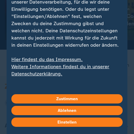
unserer Datenverarbeitung, für die wir deine
Einwilligung benötigen. Oder du legst unter
:
Overtourism in Italien
Wie Airbnb & Co 
"Einstellungen/Ablehnen" fest, welchen
:
Zwischen Glamour und Chaos
begrenzt werde
Zwecken du deine Zustimmung gibst und
Lena Gercke: Vom Model zur
welchen nicht. Deine Datenschutzeinstellungen
Unternehmerin
mit Video
2:04
kannst du jederzeit mit Wirkung für die Zukunft
in deinen Einstellungen widerrufen oder ändern.
Hier findest du das Impressum.
nach oben
Weitere Informationen findest du in unserer
Datenschutzerklärung.
Zustimmen
Ablehnen
Einstellen
Aktuell bei ZDFheute