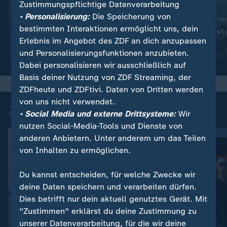
Zustimmungspflichtige Datenverarbeitung
:
Nachrichten | heute 19:00 Uhr
• Personalisierung:
Die Speicherung von
Trotz Krieg:
Nachrichten | heute 19
bestimmten Interaktionen ermöglicht uns, dein
Leihmutterschaft in der
Schwimmbad sta
Erlebnis im Angebot des ZDF an dich anzupassen
Ukraine
Video
1:38
Video
1:49
und Personalisierungsfunktionen anzubieten.
Dabei personalisieren wir ausschließlich auf
Basis deiner Nutzung von ZDF Streaming, der
ZDFheute und ZDFtivi. Daten von Dritten werden
von uns nicht verwendet.
Zuletzt auf ZDFheute veröffentlicht
• Social Media und externe Drittsysteme:
Wir
nutzen Social-Media-Tools und Dienste von
anderen Anbietern. Unter anderem um das Teilen
von Inhalten zu ermöglichen.
Du kannst entscheiden, für welche Zwecke wir
deine Daten speichern und verarbeiten dürfen.
Dies betrifft nur dein aktuell genutztes Gerät. Mit
"Zustimmen" erklärst du deine Zustimmung zu
unserer Datenverarbeitung, für die wir deine