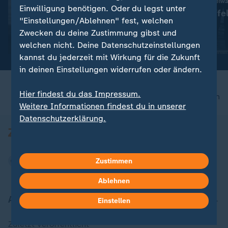
Mixed-Rennen im Freiw
Liveblog
Einwilligung benötigen. Oder du legst unter
Deutsche Staffe
:
Aktuelle Entwicklungen
"Einstellungen/Ablehnen" fest, welchen
EM-Gold
Iran-Krieg und Nahost-
Zwecken du deine Zustimmung gibst und
Konflikt: Alle Nachrichten im
mit Video
3:49
welchen nicht. Deine Datenschutzeinstellungen
Liveblog
kannst du jederzeit mit Wirkung für die Zukunft
in deinen Einstellungen widerrufen oder ändern.
Hier findest du das Impressum.
nach oben
Weitere Informationen findest du in unserer
Datenschutzerklärung.
Zustimmen
Ablehnen
Aktuell bei ZDFheute
Einstellen
Zuletzt veröffentlicht