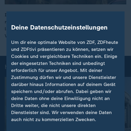
In Minnesota erschoss ein ICE-Beamter eine Frau, die
mit ihrem Auto die Straße blockierte. Der Vorfall löst
00:17
Deine Datenschutzeinstellungen
landesweit Empörung und scharfe Debatten über das
Vorgehen der Behörde aus.
Um dir eine optimale Website von ZDF, ZDFheute
und ZDFtivi präsentieren zu können, setzen wir
Cookies und vergleichbare Techniken ein. Einige
der eingesetzten Techniken sind unbedingt
heute 19:00 Uhr: Einzelbeiträge
erforderlich für unser Angebot. Mit deiner
Zustimmung dürfen wir und unsere Dienstleister
darüber hinaus Informationen auf deinem Gerät
speichern und/oder abrufen. Dabei geben wir
deine Daten ohne deine Einwilligung nicht an
Dritte weiter, die nicht unsere direkten
Dienstleister sind. Wir verwenden deine Daten
auch nicht zu kommerziellen Zwecken.