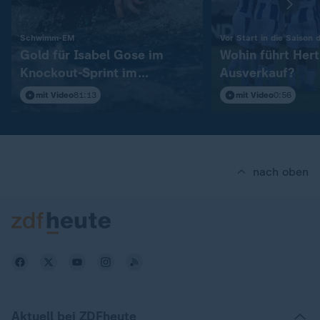
:
Schwimm-EM
Vor Start in die Saison d
Gold für Isabel Gose im
Wohin führt Her
Knockout-Sprint im
Ausverkauf?
Freiwasser
mit Video
81:13
mit Video
0:56
nach oben
Aktuell bei ZDFheute