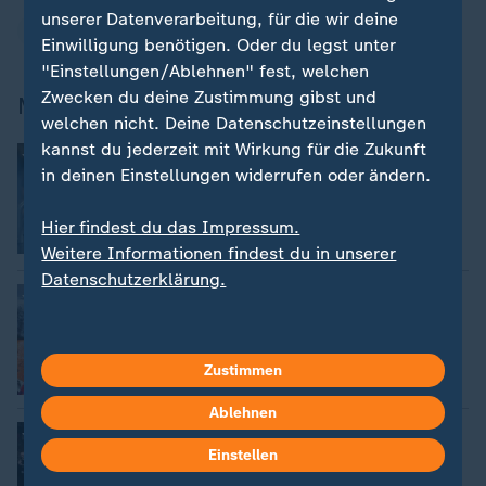
unserer Datenverarbeitung, für die wir deine
Handball
Handball-Bundesliga
Einwilligung benötigen. Oder du legst unter
"Einstellungen/Ablehnen" fest, welchen
Zwecken du deine Zustimmung gibst und
Mehr zum Thema
welchen nicht. Deine Datenschutzeinstellungen
kannst du jederzeit mit Wirkung für die Zukunft
:
Handball - Füchse Berlin
Zwist zwischen Hanning und
in deinen Einstellungen widerrufen oder ändern.
Kretzschmar
von Olaf Bozdech
Hier findest du das Impressum.
Video
1:23
Weitere Informationen findest du in unserer
Datenschutzerklärung.
:
Geschäftsführer Füchse Berlin
Hanning: "Konkurrenzkampf ist so, so
groß"
Zustimmen
Video
3:53
Ablehnen
:
Handball-Bundesliga
Auftaktsieg für Meister Füchse Berlin
Einstellen
von Olaf Bozdech