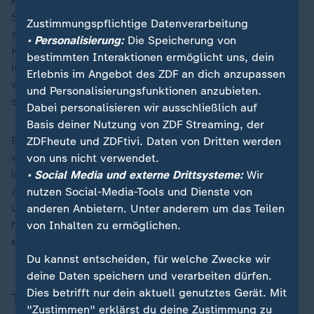
Hanning laut eigener Aussage schon vor dem
Saisonauftakt verkünden. Schließlich entschied man
Zustimmungspflichtige Datenverarbeitung
sich aber für einen radikalen "Cut". Wohl auch, weil
• Personalisierung:
Die Speicherung von
Kretzschmar überraschend angekündigt hatte, seinen
bestimmten Interaktionen ermöglicht uns, dein
im Sommer auslaufenden Vertrag nicht verlängern zu
Erlebnis im Angebot des ZDF an dich anzupassen
wollen. "Das hat er auch mit mir nicht besprochen",
und Personalisierungsfunktionen anzubieten.
sagte Hanning.
Dabei personalisieren wir ausschließlich auf
Basis deiner Nutzung von ZDF Streaming, der
Bei Siewert könne er sich hingegen nur entschuldigen,
ZDFheute und ZDFtivi. Daten von Dritten werden
weil er Opfer des Systems geworden sei. "Wir wollten
von uns nicht verwendet.
im September bzw. Oktober eine andere Lösung haben
• Social Media und externe Drittsysteme:
Wir
als wir sie jetzt haben. Das war nicht das primäre Ziel,
nutzen Social-Media-Tools und Dienste von
uns von beiden zu trennen. Wenn ich das gewusst
anderen Anbietern. Unter anderem um das Teilen
hätte, hätte ich es natürlich im Sommer getan",
von Inhalten zu ermöglichen.
erklärte Hanning.
Du kannst entscheiden, für welche Zwecke wir
deine Daten speichern und verarbeiten dürfen.
Dies betrifft nur dein aktuell genutztes Gerät. Mit
Themen
"Zustimmen" erklärst du deine Zustimmung zu