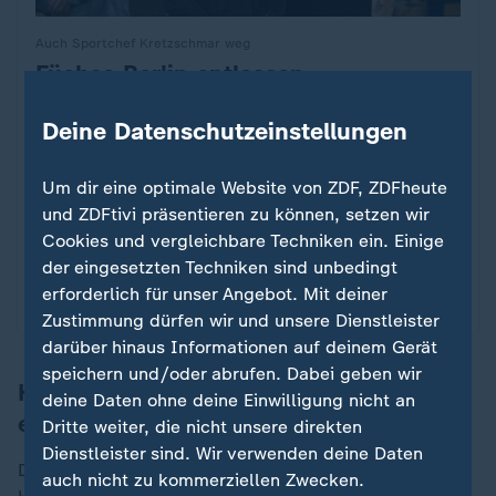
Auch Sportchef Kretzschmar weg
Füchse Berlin entlassen
:
Meistercoach Siewert
Deine Datenschutzeinstellungen
Die Füchse Berlin trennen sich vor dem
Spitzenspiel gegen den SC Magdeburg von
Um dir eine optimale Website von ZDF, ZDFheute
Sportchef Kretzschmar und Meistercoach Jaron
und ZDFtivi präsentieren zu können, setzen wir
Siewert. Nicolej Krickau übernimmt als neuer
Cookies und vergleichbare Techniken ein. Einige
Trainer.
der eingesetzten Techniken sind unbedingt
erforderlich für unser Angebot. Mit deiner
mit Video
1:23
Zustimmung dürfen wir und unsere Dienstleister
darüber hinaus Informationen auf deinem Gerät
speichern und/oder abrufen. Dabei geben wir
Hanning: Ich kann mich nur
deine Daten ohne deine Einwilligung nicht an
entschuldigen
Dritte weiter, die nicht unsere direkten
Dienstleister sind. Wir verwenden deine Daten
Die weitere Zusammenarbeit mit Siewert wollte
auch nicht zu kommerziellen Zwecken.