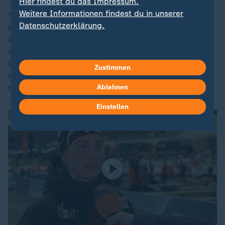
Hier findest du das Impressum.
Weitere Informationen findest du in unserer
"Ich möchte, dass sie sich auf eine gute Leistung
Datenschutzerklärung.
konzentrieren, diese Entwicklung fortsetzen und das
Abenteuer mit einer möglichst guten Leistung
abschließen. Wenn das für eine Medaille reicht, umso
besser", gibt der Bundestrainer die Marschroute vor.
Zustimmen
Und man darf gespannt sein, ob das zarte Pflänzchen
Hoffnung wirklich schönste Blüten treibt.
Ablehnen
Einstellen