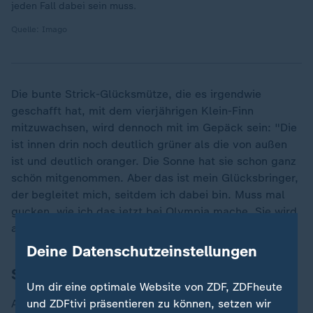
jeden Fall dabei sein muss.
Quelle: Imago
Die bunte Strick-Glücksmütze, die es irgendwie
geschafft hat, mit dem vierjährigen Klein-Finn
mitzuwachsen, wird dennoch mit im Gepäck sein: "Die
ist innen drin noch deutlich grüner als die von außen
ist und deutlich oranger. Die Sonne hat sie schon ganz
schön mitgenommen. Aber das ist mein Glücksbringer,
der begleitet mich, seitdem ich dabei bin. Muss mal
gucken, wie ich das jetzt bei Olympia mache. Sie wird
auf jeden Fall mit dabei sein."
Deine Datenschutzeinstellungen
Sprinterin Warmuth hat "Blut geleckt"
Um dir eine optimale Website von ZDF, ZDFheute
Apropos Dabeisein: Das Motto reicht auch den übrigen
und ZDFtivi präsentieren zu können, setzen wir