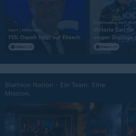
Entscheidung noch nicht
Victoria Carl fü
:
Sport | Wintersport
FIS: Ospelt folgt auf Eliasch
wegen Dopings 
Video
1:40
Video
1:35
Biathlon Nation - Ein Team. Eine
Mission.