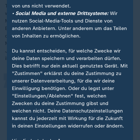
Teamverfolgung, die sich erstmals seit 20 Jahren
von uns nicht verwendet.
wieder beide für Olympia qualifiziert haben, an den
• Social Media und externe Drittsysteme:
Wir
Medaillen schnuppern. Bei den Frauen hat
nutzen Social-Media-Tools und Dienste von
Bundestrainer Alexis Contin von Anfang an alles auf
anderen Anbietern. Unter anderem um das Teilen
die Karte Team gesetzt. Der Erfolg gibt ihm Recht: Die
von Inhalten zu ermöglichen.
„
Mannschaft mit Frontläuferin Lea-Sophie Scholz,
Josephine Schlörb und Josie Hofmann besticht durch
Du kannst entscheiden, für welche Zwecke wir
ihre große Homogenität.
deine Daten speichern und verarbeiten dürfen.
Dies betrifft nur dein aktuell genutztes Gerät. Mit
"Zustimmen" erklärst du deine Zustimmung zu
unserer Datenverarbeitung, für die wir deine
Hätte man uns vor drei Jahren
Einwilligung benötigen. Oder du legst unter
gesagt, dass wir uns mühelos
"Einstellungen/Ablehnen" fest, welchen
qualifizieren und ums Halbfinale
Zwecken du deine Zustimmung gibst und
kämpfen können, hätte man uns für
welchen nicht. Deine Datenschutzeinstellungen
verrückt erklärt.
kannst du jederzeit mit Wirkung für die Zukunft
in deinen Einstellungen widerrufen oder ändern.
Alexis Contin, Bundestrainer