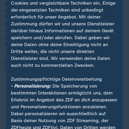
zwölf deutschen Olympia-Starterinnen und -Startern
Cookies und vergleichbare Techniken ein. Einige
auf den scharfen Kufen nicht. Da ist etwa Sophie
der eingesetzten Techniken sind unbedingt
Warmuth (23) ebenfalls aus Erfurt, die als Sprinterin in
erforderlich für unser Angebot. Mit deiner
dieser Saison beständig in der Gruppe der Weltbesten
Zustimmung dürfen wir und unsere Dienstleister
„
mitläuft und beim letzten Weltcup vor Olympia
darüber hinaus Informationen auf deinem Gerät
erstmals auf dem Podium (Platz 2) landete. So sagt
speichern und/oder abrufen. Dabei geben wir
Warmuth selbstbewusst:
deine Daten ohne deine Einwilligung nicht an
Dritte weiter, die nicht unsere direkten
Dienstleister sind. Wir verwenden deine Daten
auch nicht zu kommerziellen Zwecken.
Ich fühle mich wie ein Raubtier, das
Blut geleckt hat.
Zustimmungspflichtige Datenverarbeitung
• Personalisierung:
Die Speicherung von
Sophie Warmuth, Eisschnellläuferin
bestimmten Interaktionen ermöglicht uns, dein
Erlebnis im Angebot des ZDF an dich anzupassen
Mehr zu den Olympischen Winterspielen in
und Personalisierungsfunktionen anzubieten.
Mailand
Dabei personalisieren wir ausschließlich auf
Basis deiner Nutzung von ZDF Streaming, der
Vor allem aber können die beiden Mannschaften in der
ZDFheute und ZDFtivi. Daten von Dritten werden