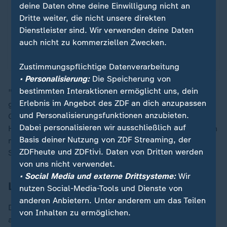
deine Daten ohne deine Einwilligung nicht an
Dritte weiter, die nicht unsere direkten
Tennis ist in der DDR ein Sport ohne Zukunft: nicht
Dienstleister sind. Wir verwenden deine Daten
erwünscht. Wer trotzdem von Wimbledon träumt,
auch nicht zu kommerziellen Zwecken.
kämpft mit Mut und Schmuggelware gegen
Schikane und Staat.
Zustimmungspflichtige Datenverarbeitung
• Personalisierung:
Die Speicherung von
bestimmten Interaktionen ermöglicht uns, dein
"Ich fühle mich gut, ich spiele gut und ich bin
Erlebnis im Angebot des ZDF an dich anzupassen
glücklich auf dem Platz", sagte der Tokio-
und Personalisierungsfunktionen anzubieten.
Olympiasieger, der zum zehnten Mal ein Grand-Slam-
Dabei personalisieren wir ausschließlich auf
Halbfinale erreicht hat. "Natürlich hilft es immer, wenn
Basis deiner Nutzung von ZDF Streaming, der
man gewinnt." In Melbourne hat Zverev bereits fünf
ZDFheute und ZDFtivi. Daten von Dritten werden
Siege gefeiert - zwei fehlen noch zum Titel.
von uns nicht verwendet.
• Social Media und externe Drittsysteme:
Wir
Lob von Boris Becker
nutzen Social-Media-Tools und Dienste von
anderen Anbietern. Unter anderem um das Teilen
Dass der große Wurf möglich ist, glaubt inzwischen
von Inhalten zu ermöglichen.
auch Boris Becker. "Das war wieder großer Sport von