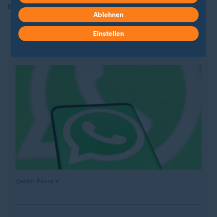
Betroffene beantwortete.
Ablehnen
Einstellen
ZDFsportstudio auf WhatsApp
Quelle: Reuters