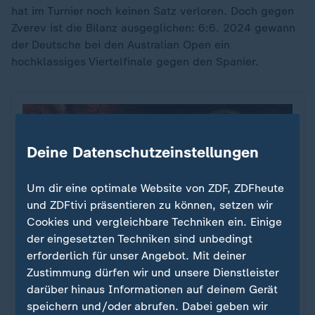
hat im Turnier noch keinen Satz verloren. Doch gegen
Zverev ist die Bilanz ausgeglichen: 6:6. 2024 gewann
der Deutsche bei den Australian Open ein
hochklassiges Viertelfinale gegen den Spanier.
Deine Datenschutzeinstellungen
Um dir eine optimale Website von ZDF, ZDFheute
und ZDFtivi präsentieren zu können, setzen wir
Cookies und vergleichbare Techniken ein. Einige
der eingesetzten Techniken sind unbedingt
erforderlich für unser Angebot. Mit deiner
Zustimmung dürfen wir und unsere Dienstleister
Sport
darüber hinaus Informationen auf deinem Gerät
Großes Tennis - Made in East
:
speichern und/oder abrufen. Dabei geben wir
Germany