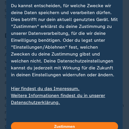
Sascha Zverev. In dieser Form kann er das Turnier
Du kannst entscheiden, für welche Zwecke wir
gewinnen", schwärmte der letzte deutsche Grand-
deine Daten speichern und verarbeiten dürfen.
Slam-Sieger bei den Männern bei "Eurosport".
Dies betrifft nur dein aktuell genutztes Gerät. Mit
"Zustimmen" erklärst du deine Zustimmung zu
unserer Datenverarbeitung, für die wir deine
Dominant trotz Hitze
Einwilligung benötigen. Oder du legst unter
"Einstellungen/Ablehnen" fest, welchen
Gegen Tien überzeugte Zverev vor den Augen von
Zwecken du deine Zustimmung gibst und
Angelique Kerber mit Aufschlagstärke und
welchen nicht. Deine Datenschutzeinstellungen
verbesserter Vorhand. Das geschlossene Dach sorgte
kannst du jederzeit mit Wirkung für die Zukunft
bei bis zu 45 Grad Außentemperatur für konstante
in deinen Einstellungen widerrufen oder ändern.
Bedingungen. Zverev nutzte das, strahlte Sicherheit
aus und gewann den ersten Satz souverän.
Hier findest du das Impressum.
Weitere Informationen findest du in unserer
Mit 24 Assen ließ sich Zverev auch nach einem
Datenschutzerklärung.
überstandenen Satzball nicht stoppen. Tien unterliefen
neun Doppelfehler, ein Break gelang ihm nicht. Zverev
war zu stark - auf dem Platz und danach, als er
geduldig Fragen zu seiner Stiftung für Diabetes-
Zustimmen