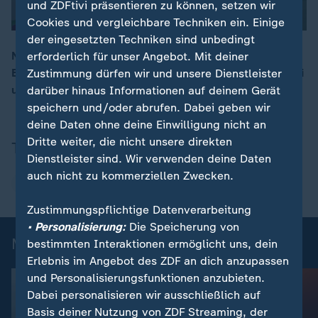
und ZDFtivi präsentieren zu können, setzen wir
Cookies und vergleichbare Techniken ein. Einige
der eingesetzten Techniken sind unbedingt
Nach dem Frauen-Bundesliga-Spiel zwischen dem FC
erforderlich für unser Angebot. Mit deiner
Bayern und der TSG Hoffenheim sprechen Selina Cerci
Zustimmung dürfen wir und unsere Dienstleister
00:15
und Franziska Kett im ZDF-Interview.
darüber hinaus Informationen auf deinem Gerät
speichern und/oder abrufen. Dabei geben wir
deine Daten ohne deine Einwilligung nicht an
Dritte weiter, die nicht unsere direkten
Themen
Dienstleister sind. Wir verwenden deine Daten
auch nicht zu kommerziellen Zwecken.
FC Bayern München
TSG 1899 Hoffenheim
Zustimmungspflichtige Datenverarbeitung
• Personalisierung:
Die Speicherung von
Mehr News aus dem Sport
bestimmten Interaktionen ermöglicht uns, dein
Erlebnis im Angebot des ZDF an dich anzupassen
und Personalisierungsfunktionen anzubieten.
Dabei personalisieren wir ausschließlich auf
Basis deiner Nutzung von ZDF Streaming, der