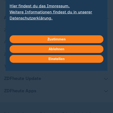
Hier findest du das Impressum.
Weitere Informationen findest du in unserer
Aktuell bei ZDFheute
Datenschutzerklärung.
Zuletzt veröffentlicht
Zustimmen
Aktuelle Sendungs-Videos
Ablehnen
ZDFheute Stories
Einstellen
Themen im Überblick
ZDFheute Update
ZDFheute Apps