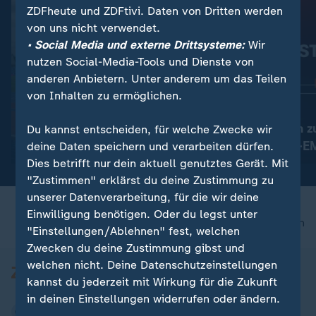
ZDFheute und ZDFtivi. Daten von Dritten werden
von uns nicht verwendet.
• Social Media und externe Drittsysteme:
Wir
nutzen Social-Media-Tools und Dienste von
anderen Anbietern. Unter anderem um das Teilen
:
10. bis 16. August in Birmingham
FAQ
von Inhalten zu ermöglichen.
Alle Wettkämpfe der
:
Birmingham 2026
Leichtathletik-EM im
Das muss man z
Du kannst entscheiden, für welche Zwecke wir
Überblick
Leichtathletik-
deine Daten speichern und verarbeiten dürfen.
mit Video
28:29
wissen
Dies betrifft nur dein aktuell genutztes Gerät. Mit
"Zustimmen" erklärst du deine Zustimmung zu
unserer Datenverarbeitung, für die wir deine
Einwilligung benötigen. Oder du legst unter
nach oben
"Einstellungen/Ablehnen" fest, welchen
Zwecken du deine Zustimmung gibst und
welchen nicht. Deine Datenschutzeinstellungen
kannst du jederzeit mit Wirkung für die Zukunft
in deinen Einstellungen widerrufen oder ändern.