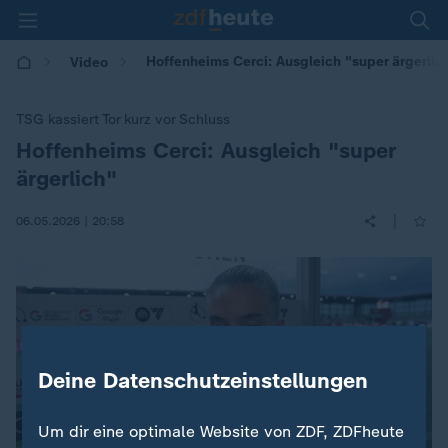
Hoffenheims Cerci: Ausgleich "super ärgerlic
Video
TSG kassiert Tor kurz vor Schluss
Hoffenheims Cerci: Ausgleich "super
:
ärgerlich"
|
06.05.2026 | 20:58
Deine Datenschutzeinstellungen
Um dir eine optimale Website von ZDF, ZDFheute