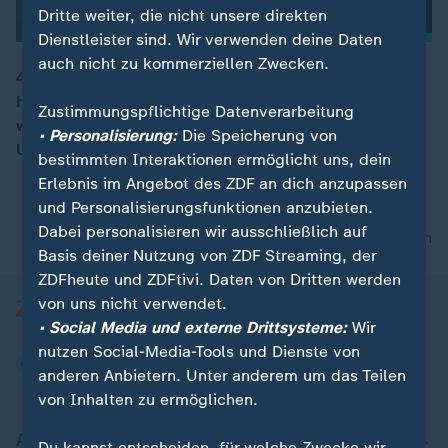
Dritte weiter, die nicht unsere direkten
Dienstleister sind. Wir verwenden deine Daten
auch nicht zu kommerziellen Zwecken.
48 Teams, unzählige Designs. Welche Trikots stechen
heraus? Ein Mode-Experte kürt Favoriten und erklärt,
00:15
Zustimmungspflichtige Datenverarbeitung
was Belgien, Marokko und Japan besonders macht.
• Personalisierung:
Die Speicherung von
Und: Warum das deutsche Trikot im Mittelfeld landet.
bestimmten Interaktionen ermöglicht uns, dein
Erlebnis im Angebot des ZDF an dich anzupassen
und Personalisierungsfunktionen anzubieten.
Dabei personalisieren wir ausschließlich auf
nach oben
Basis deiner Nutzung von ZDF Streaming, der
ZDFheute und ZDFtivi. Daten von Dritten werden
von uns nicht verwendet.
• Social Media und externe Drittsysteme:
Wir
nutzen Social-Media-Tools und Dienste von
anderen Anbietern. Unter anderem um das Teilen
von Inhalten zu ermöglichen.
Aktuell bei ZDFheute
Du kannst entscheiden, für welche Zwecke wir