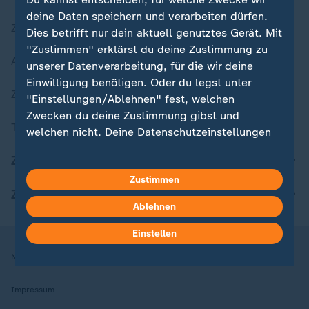
deine Daten speichern und verarbeiten dürfen.
Zuletzt veröffentlicht
Dies betrifft nur dein aktuell genutztes Gerät. Mit
"Zustimmen" erklärst du deine Zustimmung zu
Aktuelle Sendungs-Videos
unserer Datenverarbeitung, für die wir deine
Einwilligung benötigen. Oder du legst unter
ZDFheute Stories
"Einstellungen/Ablehnen" fest, welchen
Zwecken du deine Zustimmung gibst und
Themen im Überblick
welchen nicht. Deine Datenschutzeinstellungen
kannst du jederzeit mit Wirkung für die Zukunft
ZDFheute Update
in deinen Einstellungen widerrufen oder ändern.
Zustimmen
ZDFheute Apps
Hier findest du das Impressum.
Ablehnen
Weitere Informationen findest du in unserer
Datenschutzerklärung.
Einstellen
Nutzungsbedingungen
Datenschutz
Datenschutzeinstellungen
Impressum