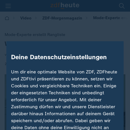
Mode-Experte erste
Video
ZDF-Morgenmagazin
Mode-Experte erstellt Rangliste
WM-Trikots im Style-Check
:
von Anja Klingen
Deine Datenschutzeinstellungen
|
24.06.2026 | 05:30
Um dir eine optimale Website von ZDF, ZDFheute
und ZDFtivi präsentieren zu können, setzen wir
Cookies und vergleichbare Techniken ein. Einige
der eingesetzten Techniken sind unbedingt
erforderlich für unser Angebot. Mit deiner
Zustimmung dürfen wir und unsere Dienstleister
darüber hinaus Informationen auf deinem Gerät
speichern und/oder abrufen. Dabei geben wir
deine Daten ohne deine Einwilligung nicht an