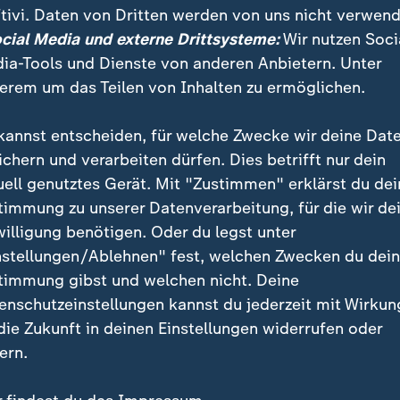
tivi. Daten von Dritten werden von uns nicht verwend
ocial Media und externe Drittsysteme:
Wir nutzen Soci
ia-Tools und Dienste von anderen Anbietern. Unter
erem um das Teilen von Inhalten zu ermöglichen.
kannst entscheiden, für welche Zwecke wir deine Dat
ichern und verarbeiten dürfen. Dies betrifft nur dein
uell genutztes Gerät. Mit "Zustimmen" erklärst du dei
timmung zu unserer Datenverarbeitung, für die wir de
willigung benötigen. Oder du legst unter
nstellungen/Ablehnen" fest, welchen Zwecken du dei
:
Tod im Alter von 68 Jahren
timmung gibst und welchen nicht. Deine
Fußball-Star Lionel Mess
enschutzeinstellungen kannst du jederzeit mit Wirkun
:
Deutsche Zwischenbilanz bei Schwimm-EM
trauert um seinen Vater
 viel Edelmetall - und
 die Zukunft in deinen Einstellungen widerrufen oder
 Prise Ärger
ern.
mit Video
6:51