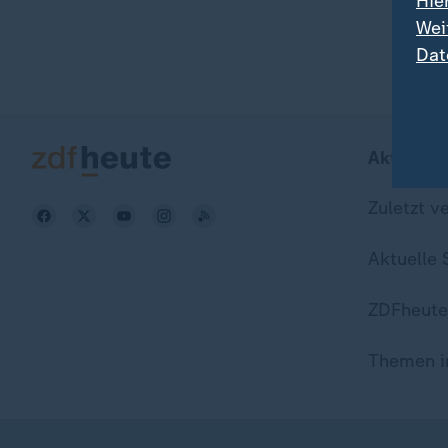
Hie
Wei
Dat
Aktuell b
Zuletzt v
Aktuelle
ZDFheute
Themen i