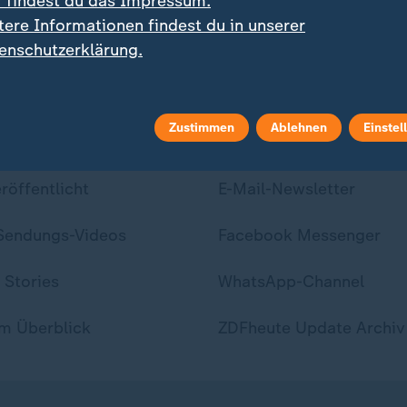
r findest du das Impressum.
tere Informationen findest du in unserer
enschutzerklärung.
Zustimmen
Ablehnen
Einstel
ei ZDFheute
ZDFheute Update
eröffentlicht
E-Mail-Newsletter
 Sendungs-Videos
Facebook Messenger
 Stories
WhatsApp-Channel
m Überblick
ZDFheute Update Archiv