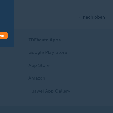
nach oben
len
ZDFheute Apps
Google Play Store
App Store
Amazon
Huawei App Gallery