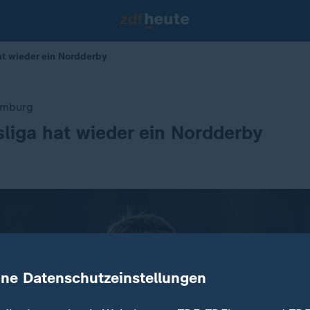
t wieder ein Nordderby
amburg
liga hat wieder ein Nordderby
ine Datenschutzeinstellungen