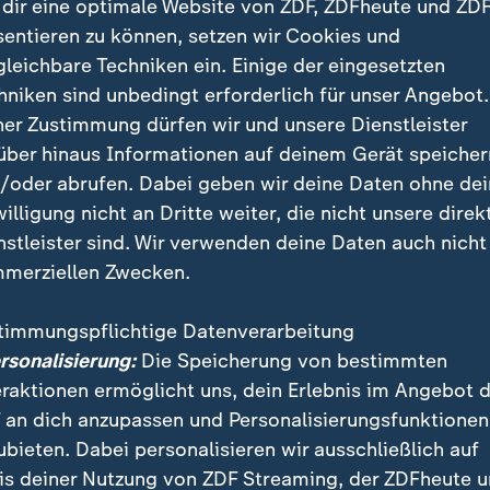
dir eine optimale Website von ZDF, ZDFheute und ZDF
sentieren zu können, setzen wir Cookies und
gleichbare Techniken ein. Einige der eingesetzten
hniken sind unbedingt erforderlich für unser Angebot.
ner Zustimmung dürfen wir und unsere Dienstleister
über hinaus Informationen auf deinem Gerät speicher
/oder abrufen. Dabei geben wir deine Daten ohne de
willigung nicht an Dritte weiter, die nicht unsere direk
nstleister sind. Wir verwenden deine Daten auch nicht
merziellen Zwecken.
das Nordderby 2018 in der Bundesliga. Am Wochenend
burg wieder in Deutschlands Fußball-Oberhaus aufei
timmungspflichtige Datenverarbeitung
ersonalisierung:
Die Speicherung von bestimmten
eraktionen ermöglicht uns, dein Erlebnis im Angebot 
 an dich anzupassen und Personalisierungsfunktionen
ubieten. Dabei personalisieren wir ausschließlich auf
is deiner Nutzung von ZDF Streaming, der ZDFheute 