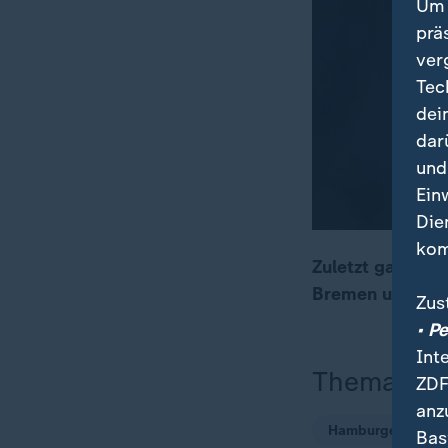
Um 
prä
ver
Tec
dei
dar
und
Ein
Die
kom
Zuletzt gab es 
Bremen und Ham
Zus
• P
Int
Thema
ZDF
anz
Hamburger SV
Bas