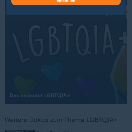
Einstellen
Das bedeutet LGBTQIA+
Weitere Dokus zum Thema LGBTQIA+