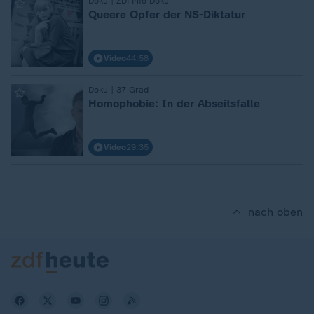
:
Doku | ZDFinfo Doku
Queere Opfer der NS-Diktatur
Video
44:58
:
Doku | 37 Grad
Homophobie: In der Abseitsfalle
Video
29:35
nach oben