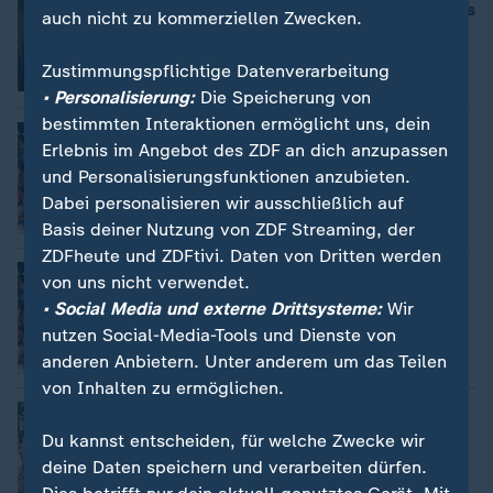
Wie Präventionsarbeit gegen Islamismus
auch nicht zu kommerziellen Zwecken.
funktionieren kann
von Jasmin Astaki-Bardeh
Zustimmungspflichtige Datenverarbeitung
mit Video
1:37
• Personalisierung:
Die Speicherung von
bestimmten Interaktionen ermöglicht uns, dein
Eine Woche nach Anschlag in Berlin
:
Erlebnis im Angebot des ZDF an dich anzupassen
300.000 "für eine Zukunft ohne Angst"
beim CSD in Hamburg
und Personalisierungsfunktionen anzubieten.
Dabei personalisieren wir ausschließlich auf
mit Video
2:12
Basis deiner Nutzung von ZDF Streaming, der
ZDFheute und ZDFtivi. Daten von Dritten werden
Nachrichten | heute journal
:
von uns nicht verwendet.
Christopher Street Day in Hamburg
• Social Media und externe Drittsysteme:
Wir
von Sven Rieken
nutzen Social-Media-Tools und Dienste von
anderen Anbietern. Unter anderem um das Teilen
Video
2:12
von Inhalten zu ermöglichen.
Nachrichten | heute 19:00 Uhr
:
Hunderttausende feiern beim
Du kannst entscheiden, für welche Zwecke wir
Hamburger CSD
deine Daten speichern und verarbeiten dürfen.
von Petra Meier