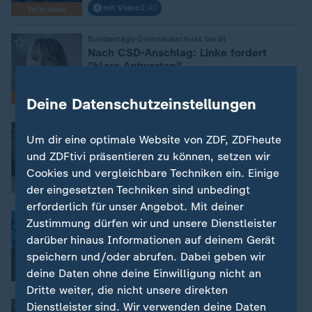
mit Video
1:40
Interview
Bundestags-Innenausschuss berät
:
Nach CSD-Anschlag: Linke fordert
"klare Antworten"
mit Video
8:35
Interview
Deine Datenschutzeinstellungen
Nachrichten | ZDF-Morgenmagazin
:
Um dir eine optimale Website von ZDF, ZDFheute
CSD-Anschlag: "keine schnellen
Ergebnisse" erwartet
und ZDFtivi präsentieren zu können, setzen wir
Cookies und vergleichbare Techniken ein. Einige
Video
4:11
der eingesetzten Techniken sind unbedingt
erforderlich für unser Angebot. Mit deiner
Nachrichten | heute journal update
:
Zustimmung dürfen wir und unsere Dienstleister
Ausblick: Was am Dienstag wichtig wird
darüber hinaus Informationen auf deinem Gerät
speichern und/oder abrufen. Dabei geben wir
deine Daten ohne deine Einwilligung nicht an
Video
0:37
Dritte weiter, die nicht unsere direkten
Nach Anschlag in Berlin
:
Dienstleister sind. Wir verwenden deine Daten