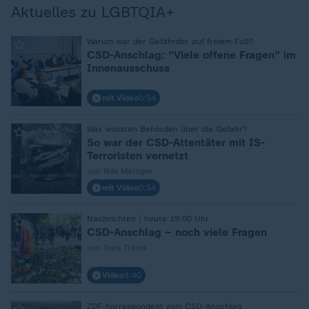
Aktuelles zu LGBTQIA+
Warum war der Gefährder auf freiem Fuß?
:
CSD-Anschlag: "Viele offene Fragen" im
Innenausschuss
mit Video
0:54
Was wussten Behörden über die Gefahr?
:
So war der CSD-Attentäter mit IS-
Terroristen vernetzt
von Nils Metzger
mit Video
0:54
Nachrichten | heute 19:00 Uhr
:
CSD-Anschlag – noch viele Fragen
von Ines Trams
Video
1:40
ZDF-Korrespondent zum CSD-Anschlag