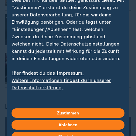
Dies betrifft nur dein aktuell genutztes Gerät. Mit
Video
1:49
"Zustimmen" erklärst du deine Zustimmung zu
unserer Datenverarbeitung, für die wir deine
Erhöhte Sicherheit in Hamburg
:
Einwilligung benötigen. Oder du legst unter
"CSD muss sicher, aber auch sichtbar
sein"
"Einstellungen/Ablehnen" fest, welchen
Zwecken du deine Zustimmung gibst und
Video
15:06
welchen nicht. Deine Datenschutzeinstellungen
kannst du jederzeit mit Wirkung für die Zukunft
Paraden nach Anschlag auf CSD
:
in deinen Einstellungen widerrufen oder ändern.
Berliner CSD mit Motto: "Jetzt erst
recht"
Hier findest du das Impressum.
Weitere Informationen findest du in unserer
Video
0:25
Datenschutzerklärung.
LGBTQIA+ für Kinder erklärt
Zustimmen
Ablehnen