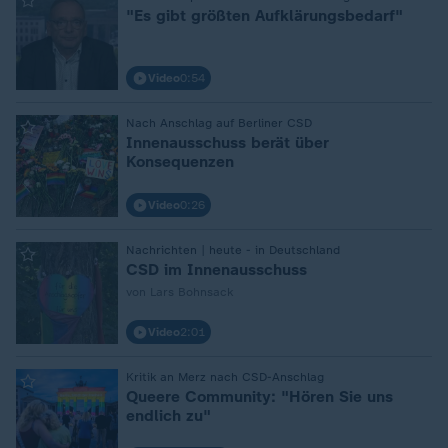
:
"Es gibt größten Aufklärungsbedarf"
Video
0:54
Nach Anschlag auf Berliner CSD
:
Innenausschuss berät über
Konsequenzen
Video
0:26
Nachrichten | heute - in Deutschland
:
CSD im Innenausschuss
von Lars Bohnsack
Video
2:01
Kritik an Merz nach CSD-Anschlag
:
Queere Community: "Hören Sie uns
endlich zu"