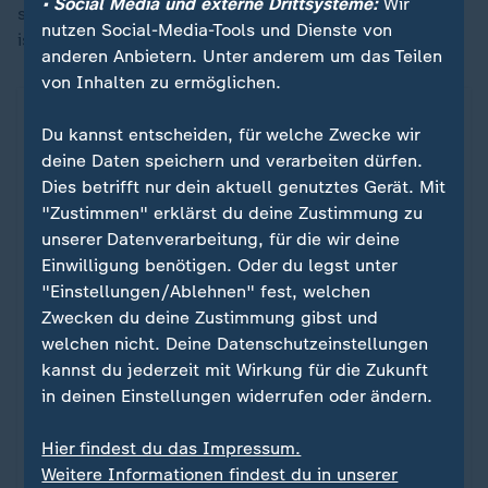
• Social Media und externe Drittsysteme:
Wir
sicher die Daumen - auch wenn er "kein Glücksbringer
nutzen Social-Media-Tools und Dienste von
ist", wie Czyz laut lachend feststellte.
anderen Anbietern. Unter anderem um das Teilen
von Inhalten zu ermöglichen.
Du kannst entscheiden, für welche Zwecke wir
deine Daten speichern und verarbeiten dürfen.
Dies betrifft nur dein aktuell genutztes Gerät. Mit
"Zustimmen" erklärst du deine Zustimmung zu
unserer Datenverarbeitung, für die wir deine
Einwilligung benötigen. Oder du legst unter
"Einstellungen/Ablehnen" fest, welchen
Zwecken du deine Zustimmung gibst und
welchen nicht. Deine Datenschutzeinstellungen
Paralympics
kannst du jederzeit mit Wirkung für die Zukunft
Videos, Highlights, Livestreams,
:
in deinen Einstellungen widerrufen oder ändern.
Zeitplan
Hier findest du das Impressum.
Alle Paralympics-News zu den Winterspielen 2026
Weitere Informationen findest du in unserer