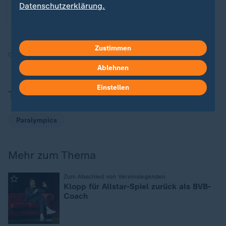
in Mailand und Cortina d’Ampezzo - Programm,
Datenschutzerklärung.
Livestreams, Zusammenfassungen und Ergebnisse.
Zustimmen
Quelle:
Marco Krummel und Janne Koch, SID
Ablehnen
Einstellen
Thema
Paralympics
Mehr zum Thema
:
Zum Abschied von Vereinslegenden
Klopp für Allstar-Spiel zurück als BVB-
Coach