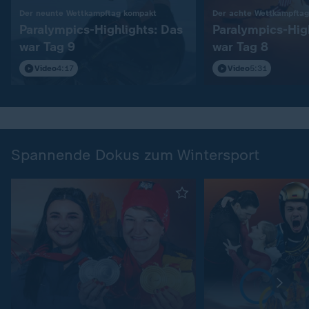
:
Der neunte Wettkampftag kompakt
Der achte Wettkampfta
Paralympics-Highlights: Das
Paralympics-Hig
war Tag 9
war Tag 8
Video
4:17
Video
5:31
Spannende Dokus zum Wintersport