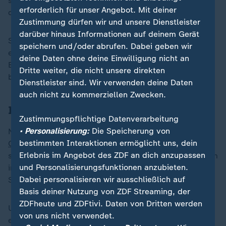
sowie zweimal Bronze nach. Danach zog er sich aus
erforderlich für unser Angebot. Mit deiner
der Para-Leichtathletik zurück.
Zustimmung dürfen wir und unsere Dienstleister
darüber hinaus Informationen auf deinem Gerät
Stattdessen startete Czyz 2015 mit seiner Frau Elena
speichern und/oder abrufen. Dabei geben wir
eine Weltumsegelung mit einer Prothesenwerkstatt an
deine Daten ohne deine Einwilligung nicht an
Bord, um Prothesen in Entwicklungsländern
Dritte weiter, die nicht unsere direkten
bereitzustellen.
Dienstleister sind. Wir verwenden deine Daten
auch nicht zu kommerziellen Zwecken.
In Neuseeland hängengeblieben
Zustimmungspflichtige Datenverarbeitung
• Personalisierung:
Die Speicherung von
Nach fünf Jahren des Projekts saß er wegen der
bestimmten Interaktionen ermöglicht uns, dein
Corona-Pandemie
in Neuseeland fest und entschied
Erlebnis im Angebot des ZDF an dich anzupassen
sich zu bleiben. Nun tritt er nur zwei Jahre nach seinem
und Personalisierungsfunktionen anzubieten.
internationalen Debüt für die neue Heimat als erster
Dabei personalisieren wir ausschließlich auf
Spieler überhaupt auf größter Bühne im Badminton an.
Basis deiner Nutzung von ZDF Streaming, der
ZDFheute und ZDFtivi. Daten von Dritten werden
Und trotz der Auftaktniederlage bleibt in Paris noch
von uns nicht verwendet.
eine Chance, um weiter zu kommen. Klopp drückt