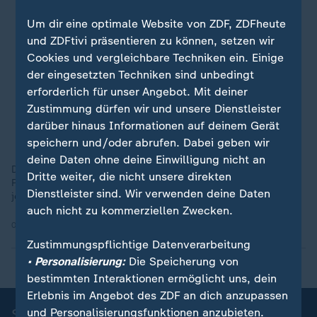
Um dir eine optimale Website von ZDF, ZDFheute
und ZDFtivi präsentieren zu können, setzen wir
Cookies und vergleichbare Techniken ein. Einige
der eingesetzten Techniken sind unbedingt
erforderlich für unser Angebot. Mit deiner
Zustimmung dürfen wir und unsere Dienstleister
darüber hinaus Informationen auf deinem Gerät
speichern und/oder abrufen. Dabei geben wir
deine Daten ohne deine Einwilligung nicht an
Das war eher die hässliche Seite des Fußballs: Außenseiter
Dritte weiter, die nicht unsere direkten
Paraguay bediente sich gegen Frankreich aller Mittel - auch
Dienstleister sind. Wir verwenden deine Daten
jenseits des Erlaubten.
auch nicht zu kommerziellen Zwecken.
05.07.2026 | 0:26 min
Zustimmungspflichtige Datenverarbeitung
• Personalisierung:
Die Speicherung von
bestimmten Interaktionen ermöglicht uns, dein
Erlebnis im Angebot des ZDF an dich anzupassen
Sportnachrichten
und Personalisierungsfunktionen anzubieten.