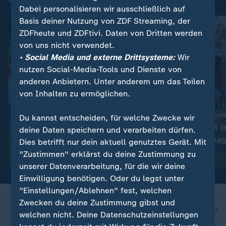
Dabei personalisieren wir ausschließlich auf
Basis deiner Nutzung von ZDF Streaming, der
ZDFheute und ZDFtivi. Daten von Dritten werden
von uns nicht verwendet.
• Social Media und externe Drittsysteme:
Wir
nutzen Social-Media-Tools und Dienste von
anderen Anbietern. Unter anderem um das Teilen
von Inhalten zu ermöglichen.
Sieg gegen Malmös Fußb
Du kannst entscheiden, für welche Zwecke wir
Frankfurt steht i
deine Daten speichern und verarbeiten dürfen.
:
Nur Remis gegen Kaiserslautern
Champions-Leag
2. Bundesliga: Wolfsburg
Dies betrifft nur dein aktuell genutztes Gerät. Mit
Runde
"Zustimmen" erklärst du deine Zustimmung zu
lässt zum Auftakt Punkte
mit Video
0:59
unserer Datenverarbeitung, für die wir deine
liegen
Einwilligung benötigen. Oder du legst unter
"Einstellungen/Ablehnen" fest, welchen
Zwecken du deine Zustimmung gibst und
nach oben
welchen nicht. Deine Datenschutzeinstellungen