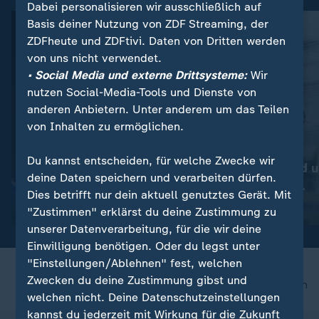
Dabei personalisieren wir ausschließlich auf
Basis deiner Nutzung von ZDF Streaming, der
ZDFheute und ZDFtivi. Daten von Dritten werden
von uns nicht verwendet.
• Social Media und externe Drittsysteme:
Wir
nutzen Social-Media-Tools und Dienste von
anderen Anbietern. Unter anderem um das Teilen
von Inhalten zu ermöglichen.
:
:
Déja-vu in Paris
Leichtathletik
Du kannst entscheiden, für welche Zwecke wir
Deutschlands
U20-WM: Gold u
deine Daten speichern und verarbeiten dürfen.
Medaillenhoffnungen bei der
für deutsche
Dies betrifft nur dein aktuell genutztes Gerät. Mit
Schwimm-EM
Hammerwerferi
mit Video
1:27
mit Video
1:09
"Zustimmen" erklärst du deine Zustimmung zu
unserer Datenverarbeitung, für die wir deine
Einwilligung benötigen. Oder du legst unter
"Einstellungen/Ablehnen" fest, welchen
Zwecken du deine Zustimmung gibst und
nach oben
welchen nicht. Deine Datenschutzeinstellungen
kannst du jederzeit mit Wirkung für die Zukunft