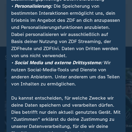
• Personalisierung:
Die Speicherung von
Über dieses Thema berichtete das ZDF am 10. Juni
bestimmten Interaktionen ermöglicht uns, dein
2026 im Beitrag "Fußball-WM 2026: Hier wohnt und
Erlebnis im Angebot des ZDF an dich anzupassen
trainiert das DFB-Team".
und Personalisierungsfunktionen anzubieten.
Dabei personalisieren wir ausschließlich auf
Basis deiner Nutzung von ZDF Streaming, der
ZDFheute und ZDFtivi. Daten von Dritten werden
von uns nicht verwendet.
Sportnachrichten
• Social Media und externe Drittsysteme:
Wir
nutzen Social-Media-Tools und Dienste von
anderen Anbietern. Unter anderem um das Teilen
von Inhalten zu ermöglichen.
Du kannst entscheiden, für welche Zwecke wir
deine Daten speichern und verarbeiten dürfen.
Dies betrifft nur dein aktuell genutztes Gerät. Mit
"Zustimmen" erklärst du deine Zustimmung zu
unserer Datenverarbeitung, für die wir deine
:
Vor Start in die Saison der 2. Liga
Mannschaften, Favoriten