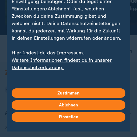
Wohin führt Herthas großer
Was Sie zur neue
Einwilligung benötigen. Oder du legst unter
Ausverkauf?
der 2. Bundeslig
"Einstellungen/Ablehnen" fest, welchen
müssen
Zwecken du deine Zustimmung gibst und
mit Video
0:56
mit Video
0:56
welchen nicht. Deine Datenschutzeinstellungen
kannst du jederzeit mit Wirkung für die Zukunft
in deinen Einstellungen widerrufen oder ändern.
nach oben
Hier findest du das Impressum.
Weitere Informationen findest du in unserer
Datenschutzerklärung.
Zustimmen
Ablehnen
Aktuell bei ZDFheute
Einstellen
Zuletzt veröffentlicht