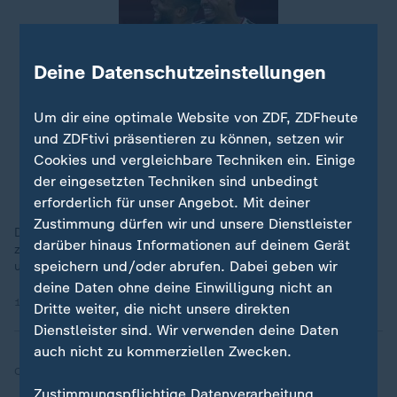
Deine Datenschutzeinstellungen
Um dir eine optimale Website von ZDF, ZDFheute
und ZDFtivi präsentieren zu können, setzen wir
Cookies und vergleichbare Techniken ein. Einige
der eingesetzten Techniken sind unbedingt
erforderlich für unser Angebot. Mit deiner
Zustimmung dürfen wir und unsere Dienstleister
Das DFB-Team hat sein Hotel in Winston-Salem bezogen - nur
darüber hinaus Informationen auf deinem Gerät
zehn Minuten entfernt von ihrem Trainingsgelände. Wie wohnt
speichern und/oder abrufen. Dabei geben wir
und trainiert die Nationalmannschaft?
deine Daten ohne deine Einwilligung nicht an
10.06.2026 | 0:49 min
Dritte weiter, die nicht unsere direkten
Dienstleister sind. Wir verwenden deine Daten
auch nicht zu kommerziellen Zwecken.
Quelle:
ZDF
Zustimmungspflichtige Datenverarbeitung