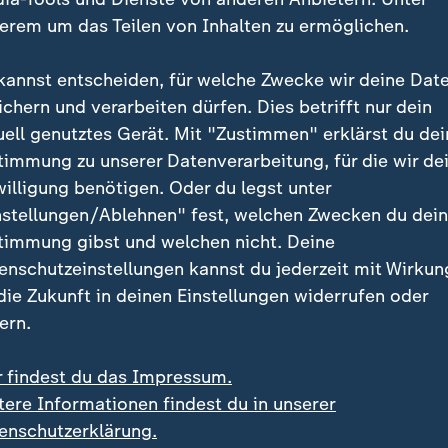
erem um das Teilen von Inhalten zu ermöglichen.
kannst entscheiden, für welche Zwecke wir deine Dat
ichern und verarbeiten dürfen. Dies betrifft nur dein
uell genutztes Gerät. Mit "Zustimmen" erklärst du dei
timmung zu unserer Datenverarbeitung, für die wir de
:
al EM-Gold gewonnen
EM-Silber vom Zehn-Meter-Tur
willigung benötigen. Oder du legst unter
erspringer Wesemann:
Rösler und Pfeif: "Nur
nstellungen/Ablehnen" fest, welchen Zwecken du dei
 bin unfassbar
dreimal zusammen traini
ieden"
timmung gibst und welchen nicht. Deine
deo
2:33
Video
2:22
enschutzeinstellungen kannst du jederzeit mit Wirkun
 die Zukunft in deinen Einstellungen widerrufen oder
ern.
r findest du das Impressum.
tere Informationen findest du in unserer
enschutzerklärung.