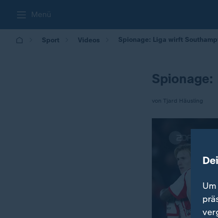
Menü
Spionage: Liga wirft Southampt
Sport
Videos
Spionage: 
von Tjard Häusling
De
Um 
prä
ver