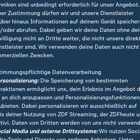
hniken sind unbedingt erforderlich für unser Angebot.
ner Zustimmung dürfen wir und unsere Dienstleister
über hinaus Informationen auf deinem Gerät speicher
/oder abrufen. Dabei geben wir deine Daten ohne de
willigung nicht an Dritte weiter, die nicht unsere direk
nstleister sind. Wir verwenden deine Daten auch nicht
merziellen Zwecken.
timmungspflichtige Datenverarbeitung
Aufstieg ist für den FC Southampton ausgeträumt. W
ersonalisierung:
Die Speicherung von bestimmten
ts" von den Play-Offs disqualifiziert.
eraktionen ermöglicht uns, dein Erlebnis im Angebot 
 an dich anzupassen und Personalisierungsfunktionen
ubieten. Dabei personalisieren wir ausschließlich auf
is deiner Nutzung von ZDF Streaming, der ZDFheute 
tivi. Daten von Dritten werden von uns nicht verwend
ocial Media und externe Drittsysteme:
Wir nutzen Soci
ia-Tools und Dienste von anderen Anbietern. Unter