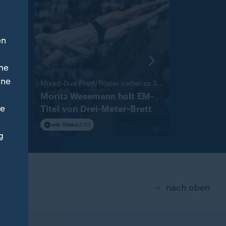
en
ne
ine
:
:
m
Mixed-Duo Pfeif/Rösler vorher zu Silber
Machtkampf 
Moritz Wesemann holt EM-
WM-Endsp
ne
ert"
Titel von Drei-Meter-Brett
Marokko 
dementier
mit Video
2:33
mit Video
0
g
nach oben