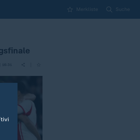
Merkliste
Suche
gsfinale
|
| 16:31
tivi