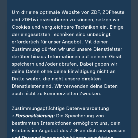
Um dir eine optimale Website von ZDF, ZDFheute
ZDFsportstudio auf WhatsApp
und ZDFtivi präsentieren zu können, setzen wir
Cookies und vergleichbare Techniken ein. Einige
der eingesetzten Techniken sind unbedingt
erforderlich für unser Angebot. Mit deiner
Zustimmung dürfen wir und unsere Dienstleister
darüber hinaus Informationen auf deinem Gerät
speichern und/oder abrufen. Dabei geben wir
deine Daten ohne deine Einwilligung nicht an
Dritte weiter, die nicht unsere direkten
Dienstleister sind. Wir verwenden deine Daten
auch nicht zu kommerziellen Zwecken.
Quelle: Reuters
Zustimmungspflichtige Datenverarbeitung
• Personalisierung:
Die Speicherung von
bestimmten Interaktionen ermöglicht uns, dein
Sie wollen über Sport stets auf dem Laufenden
Erlebnis im Angebot des ZDF an dich anzupassen
bleiben? Dann ist unser sportstudio-WhatsApp-
und Personalisierungsfunktionen anzubieten.