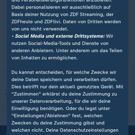
Channel genau das Richtige für Sie. Egal ob
Dabei personalisieren wir ausschließlich auf
morgens zum Kaffee, mittags zum Lunch oder zum
Basis deiner Nutzung von ZDF Streaming, der
Feierabend - erhalten Sie
die wichtigsten News
ZDFheute und ZDFtivi. Daten von Dritten werden
direkt auf Ihr Smartphone
. Melden Sie sich hier
von uns nicht verwendet.
ganz einfach für unseren WhatsApp-Channel an:
• Social Media und externe Drittsysteme:
Wir
sportstudio-WhatsApp-Channel
.
nutzen Social-Media-Tools und Dienste von
anderen Anbietern. Unter anderem um das Teilen
von Inhalten zu ermöglichen.
Du kannst entscheiden, für welche Zwecke wir
Quelle:
dpa, SID
deine Daten speichern und verarbeiten dürfen.
Dies betrifft nur dein aktuell genutztes Gerät. Mit
"Zustimmen" erklärst du deine Zustimmung zu
Thema
unserer Datenverarbeitung, für die wir deine
Einwilligung benötigen. Oder du legst unter
Paralympics
"Einstellungen/Ablehnen" fest, welchen
Zwecken du deine Zustimmung gibst und
welchen nicht. Deine Datenschutzeinstellungen