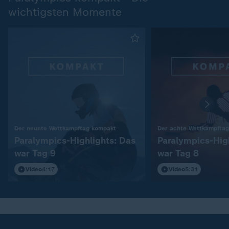
wichtigsten Momente
:
Der neunte Wettkampftag kompakt
Der achte Wettkampfta
Paralympics-Highlights: Das
Paralympics-Hig
war Tag 9
war Tag 8
Video
4:17
Video
5:31