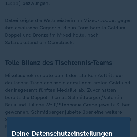
13:11) bezwungen.
Dabei zeigte die Weltmeisterin im Mixed-Doppel gegen
ihre asiatische Gegnerin, die in Paris bereits Gold im
Doppel und Bronze im Mixed holte, nach
Satzrückstand ein Comeback.
Tolle Bilanz des Tischtennis-Teams
Mikolaschek rundete damit den starken Auftritt der
deutschen Tischtennisspieler mit dem ersten Gold und
der insgesamt fünften Medaille ab. Zuvor hatten
bereits die Doppel Thomas Schmidberger/Valentin
Baus und Juliane Wolf/Stephanie Grebe jeweils Silber
gewonnen. Schmidberger jubelte über eine weitere
Silbermedaille im Einzel, Wolf holte ebenfalls im Einzel
Bronze.
Deine Datenschutzeinstellungen