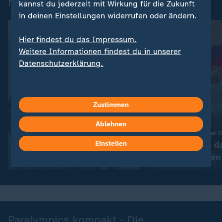
News zu den Paralympics
kannst du jederzeit mit Wirkung für die Zukunft
in deinen Einstellungen widerrufen oder ändern.
Hier findest du das Impressum.
Weitere Informationen findest du in unserer
Datenschutzerklärung.
Vorab
Zustimmen
:
Gesellschaft | einfach Mensch
Ablehnen
Ich habe meinen Platz
Das waren die Special 
gefunden
Wie die Spiele d
Einstellen
verändert haben
Video
15:08
Paralympics kompakt - Die