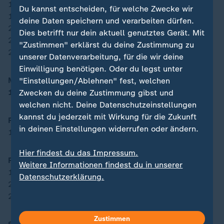
19.35 Uhr: 100 m Hürden, Frauen, Finale
Du kannst entscheiden, für welche Zwecke wir
19.50 Uhr: 5000 m, Männer, Finale
deine Daten speichern und verarbeiten dürfen.
20.15 Uhr: 1500 m, Frauen, Finale
Dies betrifft nur dein aktuell genutztes Gerät. Mit
21.00 Uhr: 4 x 400 m, Männer, Finale
"Zustimmen" erklärst du deine Zustimmung zu
21.14 Uhr: 4 x 400 m, Frauen, Finale
unserer Datenverarbeitung, für die wir deine
Einwilligung benötigen. Oder du legst unter
Moderner Fünfkampf
"Einstellungen/Ablehnen" fest, welchen
19.10 Uhr
: Einzel, Männer, Laser Run
Zwecken du deine Zustimmung gibst und
welchen nicht. Deine Datenschutzeinstellungen
kannst du jederzeit mit Wirkung für die Zukunft
Radsport/Bahn
in deinen Einstellungen widerrufen oder ändern.
17.59 Uhr: Madison, Männer
Hier findest du das Impressum.
Ringen/Freistil
Weitere Informationen findest du in unserer
19.55 Uhr: - 74 kg/Freistil, Männer, Finale
Datenschutzerklärung.
20.30 Uhr: - 125 kg/Freistil, Männer, Finale
21.20 Uhr: - 62 kg/Freistil, Frauen, Finale
Zustimmen