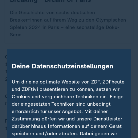
Die Geschichte von sechs deutschen
Breaker*innen auf ihrem Weg zu den Olympischen
Spielen 2024 in Paris – eine sechsteilige Doku-
Serie.
Gewichtheben
12.43 Uhr: Zweikampf bis 102 kg, Männer, Stoßen
Deine Datenschutzeinstellungen
17.13 Uhr: Zweikampf bis 81 kg, Frauen, Stoßen
21.43 Uhr: Zweikampf ab 102 kg, Männer, Stoßen
Um dir eine optimale Website von ZDF, ZDFheute
und ZDFtivi präsentieren zu können, setzen wir
Golf
Cookies und vergleichbare Techniken ein. Einige
09.00 Uhr: Einzel, Damen, 4. Runde
der eingesetzten Techniken sind unbedingt
erforderlich für unser Angebot. Mit deiner
Zustimmung dürfen wir und unsere Dienstleister
Fußball
darüber hinaus Informationen auf deinem Gerät
17.00 Uhr: Frauen, K.o.-Runde, Finale, Brasilien - USA
speichern und/oder abrufen. Dabei geben wir