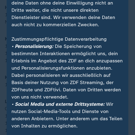
deine Daten ohne deine Einwilligung nicht an
Handball
Dritte weiter, die nicht unsere direkten
15.00 Uhr: Frauen, Finalrunde, Finale, Frankreich -
Dienstleister sind. Wir verwenden deine Daten
Norwegen
auch nicht zu kommerziellen Zwecken.
Kanu
Zustimmungspflichtige Datenverarbeitung
13.00 Uhr: Kajak-Einer, 500 m, Frauen, Finale
• Personalisierung:
Die Speicherung von
13.20 Uhr: Kajak-Einer, 1000 m, Männer, Finale
bestimmten Interaktionen ermöglicht uns, dein
13.50 Uhr: Canadier-Einer, 200 m, Frauen, Finale
Erlebnis im Angebot des ZDF an dich anzupassen
und Personalisierungsfunktionen anzubieten.
Dabei personalisieren wir ausschließlich auf
Klettern
Basis deiner Nutzung von ZDF Streaming, der
10.27 Uhr: Kombination, Frauen, Finale
ZDFheute und ZDFtivi. Daten von Dritten werden
von uns nicht verwendet.
Leichtathletik
• Social Media und externe Drittsysteme:
Wir
08.00 Uhr: Marathon, Männer
nutzen Social-Media-Tools und Dienste von
19.00 Uhr: Hochsprung, Männer, Finale
anderen Anbietern. Unter anderem um das Teilen
19.05 Uhr: 800 m, Männer, Finale
von Inhalten zu ermöglichen.
19.30 Uhr: Speerwurf, Frauen, Finale