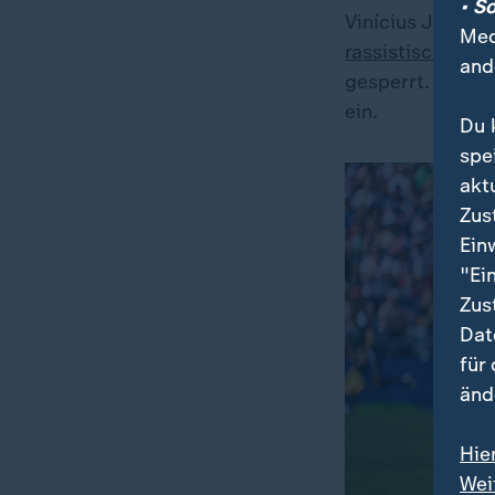
• S
Vinícius Júnior
Med
rassistisch geä
and
gesperrt. FIFA-P
ein.
Du 
spe
akt
Zus
Ein
"Ei
Zus
Dat
für
änd
Hie
Wei