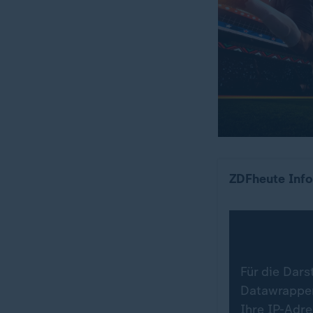
Wo die Teams 
ZDFheute Info
Für die Dars
Datawrapper.
Ihre IP-Adr