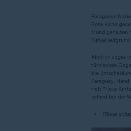
Paraguays Nation
Rote Karte gese
Mund gehalten h
Türkei
aufgrund 
Almirón sagte i
türkischen Gegen
die Entscheidun
Paraguay, Hand 
rief: "Rote Kart
schied bei der 
Türkei sche