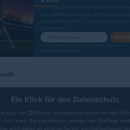
Alle Highlights der WM-Spiele aus der N
zum DFB-Team und die wichtigsten Nachr
Fußball-WM 2026 – kompakt und aktuell
abonnieren!
Newslet
Mit dem Abonnieren-Button akzeptieren Sie unsere
Nutzungsbedingungen.
bei der Fußball-WM spielen (Fokus Eröffnung und Fin
grafik
Ein Klick für den Datenschutz
tellung von ZDFheute Infografiken nutzen wir die Sof
 Erst wenn Sie hier klicken, werden die Grafiken nac
esse wird dabei an externe Server von Datawrapper üb