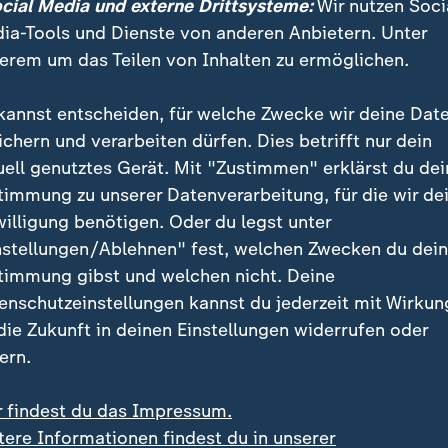
ocial Media und externe Drittsysteme:
Wir nutzen Soci
 das Trikot vor den Mund gezogen. Prestianni
stand im 
ia-Tools und Dienste von anderen Anbietern. Unter
ußert zu haben
. Er wurde wegen einer homophoben Ä
erem um das Teilen von Inhalten zu ermöglichen.
räsident Gianni Infantino setzte sich öffentlich für e
kannst entscheiden, für welche Zwecke wir deine Dat
ichern und verarbeiten dürfen. Dies betrifft nur dein
uell genutztes Gerät. Mit "Zustimmen" erklärst du dei
timmung zu unserer Datenverarbeitung, für die wir de
willigung benötigen. Oder du legst unter
nstellungen/Ablehnen" fest, welchen Zwecken du dei
timmung gibst und welchen nicht. Deine
enschutzeinstellungen kannst du jederzeit mit Wirkun
 die Zukunft in deinen Einstellungen widerrufen oder
ern.
r findest du das Impressum.
tere Informationen findest du in unserer