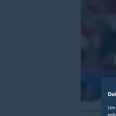
De
Um 
In der Gruppe D g
prä