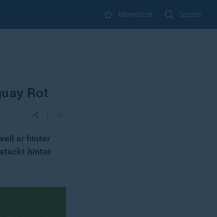
Merkliste
Suche
guay Rot
|
eil er hinter
steckt hinter