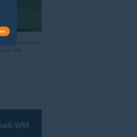
len
A gegen Australien
dieser WM.
ßball-WM