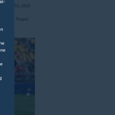
al-
Verdacht, sich
ußerung
ine neue Regel
en
ne
ine
ne
g