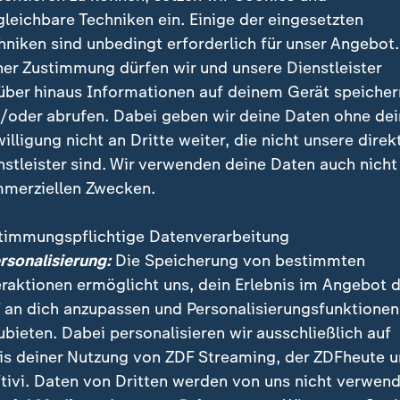
 Santa Clara muss mindestens ein Unentschieden her.
gleichbare Techniken ein. Einige der eingesetzten
hniken sind unbedingt erforderlich für unser Angebot.
ner Zustimmung dürfen wir und unsere Dienstleister
über hinaus Informationen auf deinem Gerät speicher
/oder abrufen. Dabei geben wir deine Daten ohne de
mit Real-Star Vinícius Júnior Auslös
willigung nicht an Dritte weiter, die nicht unsere direk
nstleister sind. Wir verwenden deine Daten auch nicht
merziellen Zwecken.
ingeführte Regel soll diskriminierendes Verhalten ver
und verdecken, wollen Spieler häufig verhindern, da
timmungspflichtige Datenverarbeitung
s sie sagen. Es gehe dabei um konfrontative Situatio
ersonalisierung:
Die Speicherung von bestimmten
a, Vorsitzender der FIFA-Schiedsrichterkommission, vo
eraktionen ermöglicht uns, dein Erlebnis im Angebot 
e es wissen - wenn es für alle eindeutig ist -, dann e
 an dich anzupassen und Personalisierungsfunktionen
ss sie so etwas nicht tun."
ubieten. Dabei personalisieren wir ausschließlich auf
is deiner Nutzung von ZDF Streaming, der ZDFheute 
 nach einem Vorfall in der Champions League entbrann
tivi. Daten von Dritten werden von uns nicht verwend
ca Prestianni hatte sich in einer Auseinandersetzung 