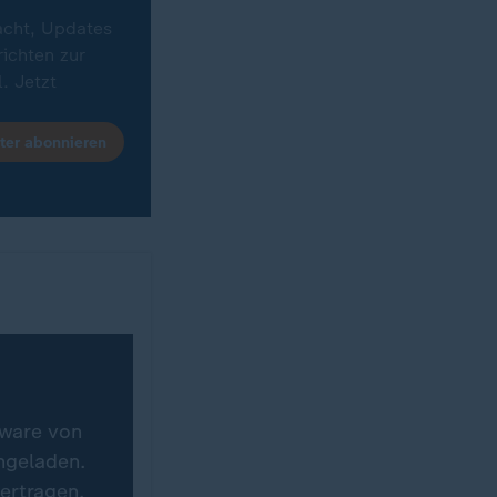
acht, Updates
ichten zur
. Jetzt
ter abonnieren
ale)
tware von
hgeladen.
ertragen.