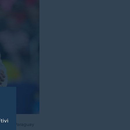
tivi
g gegen Paraguay