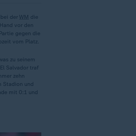
 bei der
WM
die
 Hand vor den
Partie gegen die
bzeit vom Platz.
twas zu seinem
El Salvador traf
ummer zehn
m Stadion und
Ende mit 0:1 und