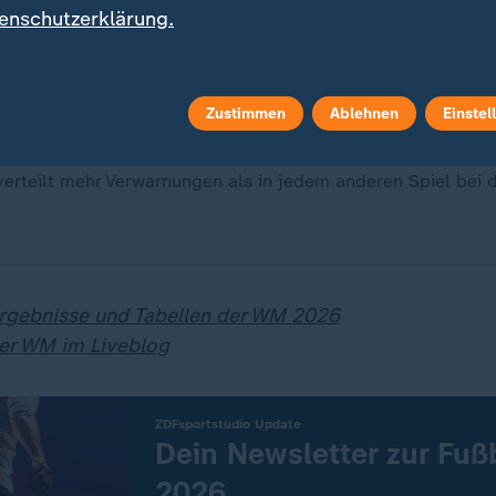
enschutzerklärung.
Zustimmen
Ablehnen
Einstel
ei, sieben Gelbe Karten: Felix Zwayer hat in der Partie US
 verteilt mehr Verwarnungen als in jedem anderen Spiel bei 
Ergebnisse und Tabellen der WM 2026
er WM im Liveblog
:
ZDFsportstudio Update
Dein Newsletter zur Fu
2026