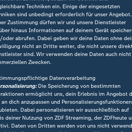
gleichbare Techniken ein. Einige der eingesetzten
hniken sind unbedingt erforderlich für unser Angebot.
ner Zustimmung dürfen wir und unsere Dienstleister
über hinaus Informationen auf deinem Gerät speicher
/oder abrufen. Dabei geben wir deine Daten ohne de
willigung nicht an Dritte weiter, die nicht unsere direk
nstleister sind. Wir verwenden deine Daten auch nicht
M sorgen Norwegens Fans für Begeisterung. Sie "rudern" in
merziellen Zwecken.
 Mannschaft mit guter Stimmung an.
timmungspflichtige Datenverarbeitung
ersonalisierung:
Die Speicherung von bestimmten
eraktionen ermöglicht uns, dein Erlebnis im Angebot 
 Yorker MetLife Stadium setzte sich das Ritual fort -
 an dich anzupassen und Personalisierungsfunktionen
sspfiff sogar den Rasen. Nach dem
3:2 gegen Senega
ubieten. Dabei personalisieren wir ausschließlich auf
cht nur auf dem Platz für Jubel, sondern auch auf de
is deiner Nutzung von ZDF Streaming, der ZDFheute 
er setzten sich gemeinsam mit ihren Fans ins imagin
tivi. Daten von Dritten werden von uns nicht verwend