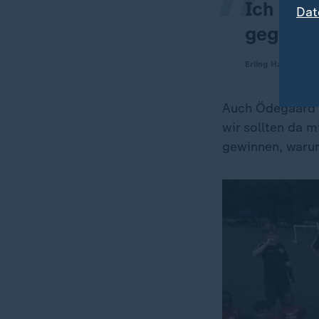
Ich habe
Dat
gegange
Erling Haaland
Auch Ödegaard h
wir sollten da 
gewinnen, waru