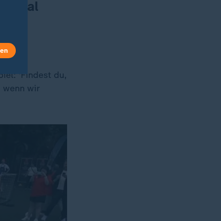
t viral
len
el: 'Findest du,
, wenn wir