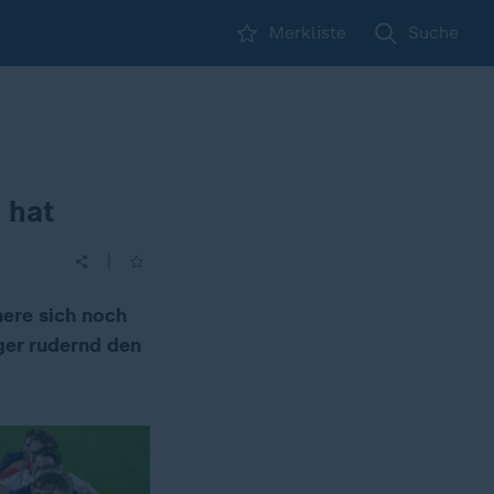
Merkliste
Suche
 hat
|
nere sich noch
ger rudernd den