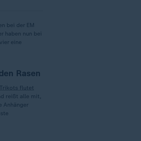
en bei der EM
er haben nun bei
ier eine
 den Rasen
Trikots flutet
 reißt alle mit,
e Anhänger
este