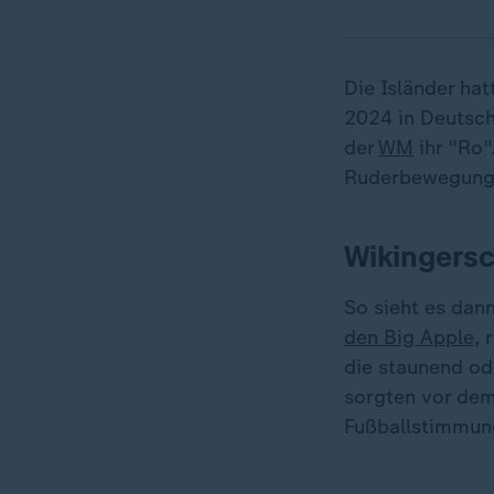
Die Isländer ha
2024 in Deutsch
der
WM
ihr "Ro"
Ruderbewegung. 
Wikingers
So sieht es dan
den Big Apple
, 
die staunend o
sorgten vor dem
Fußballstimmung 