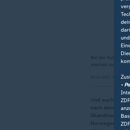
ver
Tec
dei
dar
und
Ein
Die
Bei der Fußball-W
kom
stecken auch die
Zus
23.06.2026 | 0:17 min
• P
Int
Und auch im New
ZDF
nach dem Schlu
anz
Skandinavier ni
Bas
Norwegens Spiel
ZDF