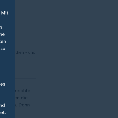
 Mit
n
ine
ten
 zu
 den Stadien - und
des
 und erreichte
l
sorgten die
n Rängen. Denn
und
äre
et.