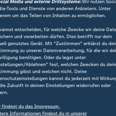
Der Grund fürs Feiern: Norwegen erreichte vorzeitig 
ocial Media und externe Drittsysteme:
Wir nutzen Soci
e.
ia-Tools und Dienste von anderen Anbietern. Unter
erem um das Teilen von Inhalten zu ermöglichen.
ndet das Ritual klasse
kannst entscheiden, für welche Zwecke wir deine Dat
ichern und verarbeiten dürfen. Dies betrifft nur dein
nden Spiel hatte Norwegens Kapitän Martin Ödegaa
uell genutztes Gerät. Mit "Zustimmen" erklärst du dei
maginäre Trommel herausgeholt, auf der er den Ruder-
timmung zu unserer Datenverarbeitung, für die wir de
änger intonierte, die dankbar und frenetisch in die i
willigung benötigen. Oder du legst unter
horeografie einstimmten.
nstellungen/Ablehnen" fest, welchen Zwecken du dei
timmung gibst und welchen nicht. Deine
Ergebnisse und Tabellen der WM 2026
enschutzeinstellungen kannst du jederzeit mit Wirkun
er WM im Liveblog
 die Zukunft in deinen Einstellungen widerrufen oder
ern.
, erklärte Superstar Erling Haaland nach dem Spiel i
r findest du das Impressum.
tere Informationen findest du in unserer