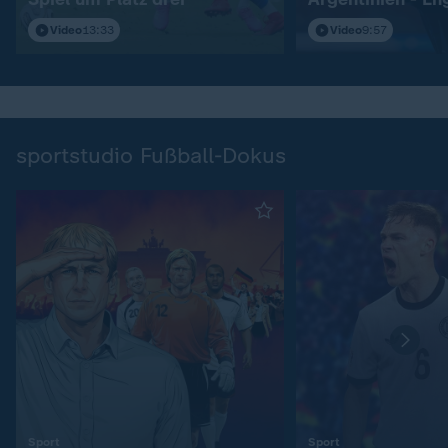
Video
13:33
Video
9:57
sportstudio Fußball-Dokus
:
:
Sport
Sport