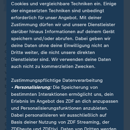
Cookies und vergleichbare Techniken ein. Einige
Er muss an sich glauben, nicht zu
der eingesetzten Techniken sind unbedingt
viel nachdenken.
erforderlich für unser Angebot. Mit deiner
Zustimmung dürfen wir und unsere Dienstleister
Trainer Julian Nagelsmann über Musiala
darüber hinaus Informationen auf deinem Gerät
speichern und/oder abrufen. Dabei geben wir
Auffällig ist, dass Musiala oft hadert. Vieles wirkt bei
deine Daten ohne deine Einwilligung nicht an
dem 23-Jährigen zu verschnörkelt, zu verspielt. Und
Dritte weiter, die nicht unsere direkten
darunter leidet das Offensivspiel, gerade
Kai Havertz
Dienstleister sind. Wir verwenden deine Daten
bekommt von Wirtz und Musiala zu wenige
auch nicht zu kommerziellen Zwecken.
verwertbare Bälle vorgelegt. Letzterer schien von der
Körperlichkeit der Ecuadorianer besonders
Zustimmungspflichtige Datenverarbeitung
beeindruckt, schlug wiederholt hart auf dem Boden
• Personalisierung:
Die Speicherung von
der WM-Realität auf.
bestimmten Interaktionen ermöglicht uns, dein
Erlebnis im Angebot des ZDF an dich anzupassen
und Personalisierungsfunktionen anzubieten.
Oder wirkt bei dem Freigeist vom FC Bayern nach,
Dabei personalisieren wir ausschließlich auf
dass er sich eben vor einem Jahr bei der Klub-WM
Basis deiner Nutzung von ZDF Streaming, der
gegen Paris St. Germain bei einem Zusammenstoß mit
ZDFheute und ZDFtivi. Daten von Dritten werden