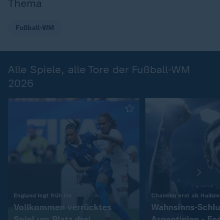
Thema
Fußball-WM
Alle Spiele, alle Tore der Fußball-WM
2026
:
England legt früh los
Chancen erst ab Halbzei
Vollkommen verrücktes
Wahnsinns-Schlu
Spiel um Platz drei
Argentinien - En