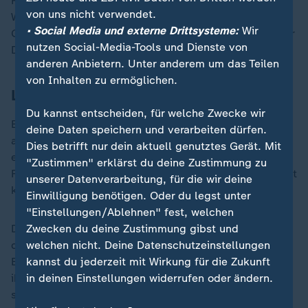
Keeper Gianluigi Donnarumma so schwer das
von uns nicht verwendet.
Wadenbein brach? Seine Bilanz aus dem letzten
• Social Media und externe Drittsysteme:
Wir
Gruppenspiel: 57 Ballkontakte, 28 Pässe, drei von vier
nutzen Social-Media-Tools und Dienste von
Dribblings gewonnen, dazu zehn von 19 Zweikämpfen.
anderen Anbietern. Unter anderem um das Teilen
von Inhalten zu ermöglichen.
Lorbeeren welken schnell
Du kannst entscheiden, für welche Zwecke wir
Bei der Heim-EM 2024 noch legten Musiala und Wirtz
deine Daten speichern und verarbeiten dürfen.
als Torschützen zum Auftakt gegen Schottland (5:1)
Dies betrifft nur dein aktuell genutztes Gerät. Mit
einen Traumstart hin. Sie ergänzten sich mit ihren
"Zustimmen" erklärst du deine Zustimmung zu
Fähigkeiten: Deutschland feierte "Wusiala", die mit fast
unserer Datenverarbeitung, für die wir deine
kindlicher Begeisterung zauberten.
Einwilligung benötigen. Oder du legst unter
"Einstellungen/Ablehnen" fest, welchen
Doch zwei Jahre sind im Fußball eine Ewigkeit, und
Zwecken du deine Zustimmung gibst und
das Talent immer wieder aufs Neue bei Turnieren unter
welchen nicht. Deine Datenschutzeinstellungen
Beweis zu stellen, ist kein Selbstläufer. Gerade auf
kannst du jederzeit mit Wirkung für die Zukunft
ihrem hohen Niveau welken die Lorbeeren verdammt
in deinen Einstellungen widerrufen oder ändern.
schnell.