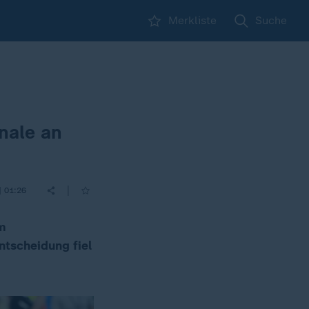
Merkliste
Suche
nale an
|
| 01:26
Im
ntscheidung fiel