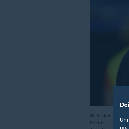
De
Nach dem WM-Aus 
Um 
Rücktritt schließt
prä