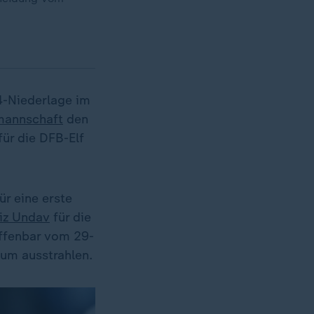
4-Niederlage im
mannschaft
den
für die DFB-Elf
ür eine erste
iz Undav
für die
offenbar vom 29-
aum ausstrahlen.