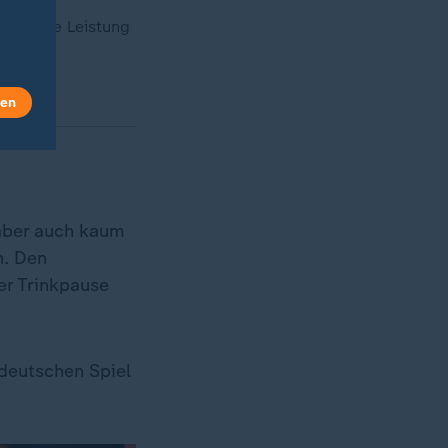
 und die Leistung
len
 aber auch kaum
n. Den
er Trinkpause
deutschen Spiel