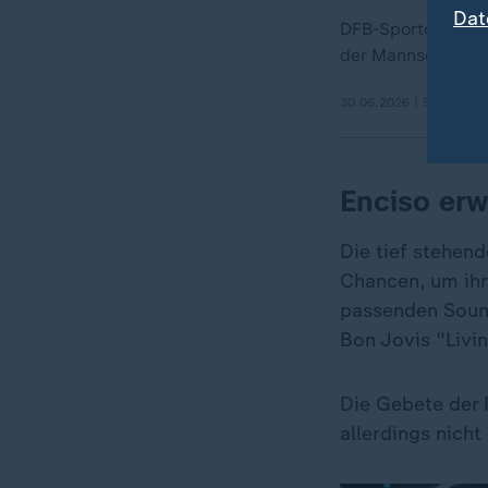
Dat
DFB-Sportdirektor
der Mannschaft b
30.06.2026 | 5:09 min
Enciso erw
Die tief stehen
Chancen, um ihr
passenden Sound
Bon Jovis "Livin
Die Gebete der 
allerdings nicht 