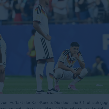
 zum Auftakt der K.o.-Runde: Die deutsche Elf tut sich geg
guay unglaublich schwer. Nach 120 Minuten muss die Ents