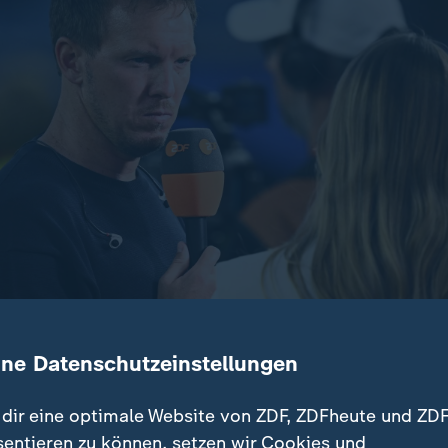
ine Datenschutzeinstellungen
schimpft Bundestrainer Nagelsmann über den Schiedsricht
dir eine optimale Website von ZDF, ZDFheute und ZDF
 er aus - er sei "keiner, der wegläuft". Die ZDF-Experten be
sentieren zu können, setzen wir Cookies und