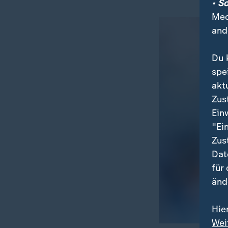
• S
Med
and
Du 
spe
akt
Zus
Ein
"Ei
Zus
Dat
für
änd
Hie
Wei