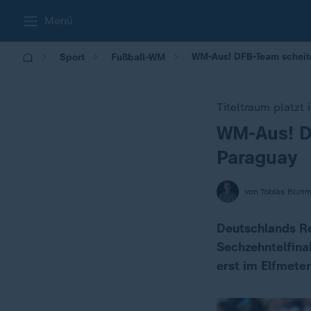
Menü
WM-Aus! DFB-Team scheite
Sport
Fußball-WM
Titeltraum platzt
WM-Aus! DF
:
Paraguay
von Tobias Bluh
Deutschlands Re
Sechzehntelfina
erst im Elfmete