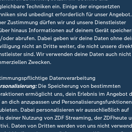
ew.
gleichbare Techniken ein. Einige der eingesetzten
hniken sind unbedingt erforderlich für unser Angebot.
ner Zustimmung dürfen wir und unsere Dienstleister
über hinaus Informationen auf deinem Gerät speicher
/oder abrufen. Dabei geben wir deine Daten ohne de
eißt sich Zähne an starker Defensi
willigung nicht an Dritte weiter, die nicht unsere direk
en Temperaturen in Foxborough begann die DFB-Auswa
nstleister sind. Wir verwenden deine Daten auch nicht
teile zu übernehmen. Undav und Kai Havertz näherten 
merziellen Zwecken.
tig gefährlich wurde vor der obligatorischen Trinkpau
timmungspflichtige Datenverarbeitung
ersonalisierung:
Die Speicherung von bestimmten
eraktionen ermöglicht uns, dein Erlebnis im Angebot 
Ergebnisse und Tabellen der WM 2026
 an dich anzupassen und Personalisierungsfunktionen
er WM im Liveblog
ubieten. Dabei personalisieren wir ausschließlich auf
is deiner Nutzung von ZDF Streaming, der ZDFheute 
ch das Publikum - im sonst oft so lauten NFL-Stadio
tivi. Daten von Dritten werden von uns nicht verwend
ts kam kaum Stimmung auf.