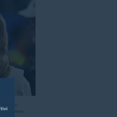
er. Einen
tivi
werten seinen