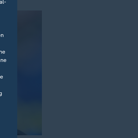
al-
en
ne
ine
ne
g