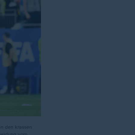
en den krassen
cheidung vom