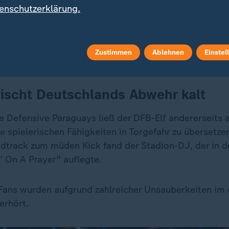
enschutzerklärung.
 Rudi Völler über die Zukunft von Bundestrainer Nagelsmann
eim erneut frühen WM-Aus.
Zustimmen
Ablehnen
Einstel
ischt Deutschlands Abwehr kalt
de Defensive Paraguays ließ der DFB-Elf andererseits
e spielerischen Fähigkeiten in Torgefahr zu übersetze
track zum müden Kick fand der Stadion-DJ, der in d
' On A Prayer" auflegte.
Fans wurden aufgrund zahlreicher Unsauberkeiten im 
erhört.