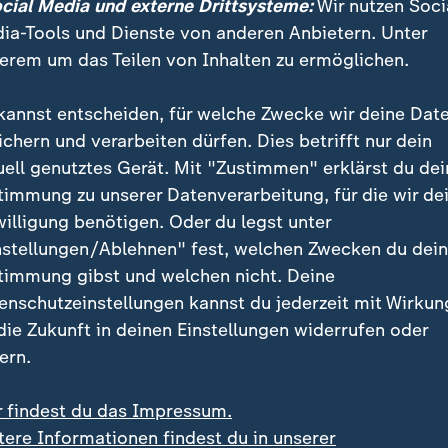
ocial Media und externe Drittsysteme:
Wir nutzen Soci
ia-Tools und Dienste von anderen Anbietern. Unter
erem um das Teilen von Inhalten zu ermöglichen.
kannst entscheiden, für welche Zwecke wir deine Dat
ichern und verarbeiten dürfen. Dies betrifft nur dein
uell genutztes Gerät. Mit "Zustimmen" erklärst du dei
timmung zu unserer Datenverarbeitung, für die wir de
willigung benötigen. Oder du legst unter
nstellungen/Ablehnen" fest, welchen Zwecken du dei
timmung gibst und welchen nicht. Deine
 beim WM-Auftakt zur frühen Führung und holte den Elfmeter
enschutzeinstellungen kannst du jederzeit mit Wirkun
er spricht der WM-Torschütze über seine ersten Eindrücke ku
 die Zukunft in deinen Einstellungen widerrufen oder
ern.
r findest du das Impressum.
tere Informationen findest du in unserer
rnahm das deutsche Team nach kurzem Schock schnel