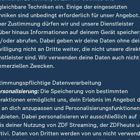
 sah es nach rund 25 Minuten noch nicht unbedingt au
gleichbare Techniken ein. Einige der eingesetzten
te munter mit, hatte kurz zuvor den zwischenzeitliche
hniken sind unbedingt erforderlich für unser Angebot.
ner Zustimmung dürfen wir und unsere Dienstleister
über hinaus Informationen auf deinem Gerät speicher
ährungsprobe fürs DFB-Team
/oder abrufen. Dabei geben wir deine Daten ohne de
willigung nicht an Dritte weiter, die nicht unsere direk
eutschland früh im Turnier eine mentale Bewährung
nstleister sind. Wir verwenden deine Daten auch nicht
d zu sehen, wie wir auf den Ausgleich reagieren (…).
merziellen Zwecken.
t, da war es sehr statisch - danach war es sehr gut",
timmungspflichtige Datenverarbeitung
ersonalisierung:
Die Speicherung von bestimmten
eraktionen ermöglicht uns, dein Erlebnis im Angebot 
 an dich anzupassen und Personalisierungsfunktionen
ubieten. Dabei personalisieren wir ausschließlich auf
is deiner Nutzung von ZDF Streaming, der ZDFheute 
tivi. Daten von Dritten werden von uns nicht verwend