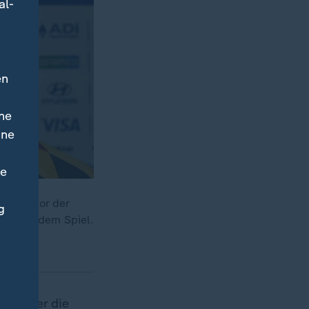
al-
en
ne
ine
ne
 kurz vor der
g
rz nach dem Spiel.
l wieder die