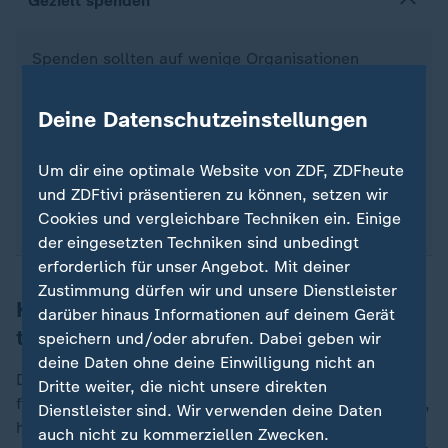
Gezielt spenden
Spenden sollten auf wenige Organisationen
konzentriert werden, die vertrauenswürdig sind.
Wer vielen Hilfswerken spendet, wird als aktiver
Deine Datenschutzeinstellungen
Spender registriert und bekommt umso mehr
Werbung.
Um dir eine optimale Website von ZDF, ZDFheute
und ZDFtivi präsentieren zu können, setzen wir
Quelle: AFP
Cookies und vergleichbare Techniken ein. Einige
der eingesetzten Techniken sind unbedingt
erforderlich für unser Angebot. Mit deiner
Zustimmung dürfen wir und unsere Dienstleister
Keine Entscheidungen an der Haustür
darüber hinaus Informationen auf deinem Gerät
treffen
speichern und/oder abrufen. Dabei geben wir
deine Daten ohne deine Einwilligung nicht an
Das gesetzliche Widerrufsrecht gilt nicht automatisch
Dritte weiter, die nicht unsere direkten
für Fördermitgliedschaften oder Spenden. Ob es greift,
Dienstleister sind. Wir verwenden deine Daten
hängt von den genauen Umständen ab - etwa davon,
auch nicht zu kommerziellen Zwecken.