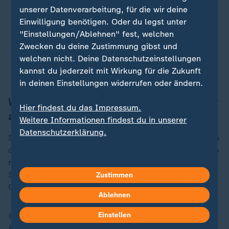
unserer Datenverarbeitung, für die wir deine
selbst ernannten Tierretter inszenieren die Not der
Einwilligung benötigen. Oder du legst unter
Tiere - für Likes und Geld.
"Einstellungen/Ablehnen" fest, welchen
von Caterina Klaeden und Susan Penack
Zwecken du deine Zustimmung gibst und
welchen nicht. Deine Datenschutzeinstellungen
mit Video
28:10
kannst du jederzeit mit Wirkung für die Zukunft
in deinen Einstellungen widerrufen oder ändern.
Welche Spenden können von der Steuer
Hier findest du das Impressum.
abgesetzt werden?
Weitere Informationen findest du in unserer
Datenschutzerklärung.
Spenden an gemeinnützige Organisationen können von
der
Steuer
abgesetzt werden. Für Beträge bis 300 Euro
reicht ein Buchungsbeleg als Nachweis. Bei größeren
Spenden bedarf es einer Spendenquittung von der
Zustimmen
Organisation.
Ablehnen
Corinna Wirth ist Redakteurin der ZDF-Sendung "
Einstellen
Volle
Kanne
- Service täglich".