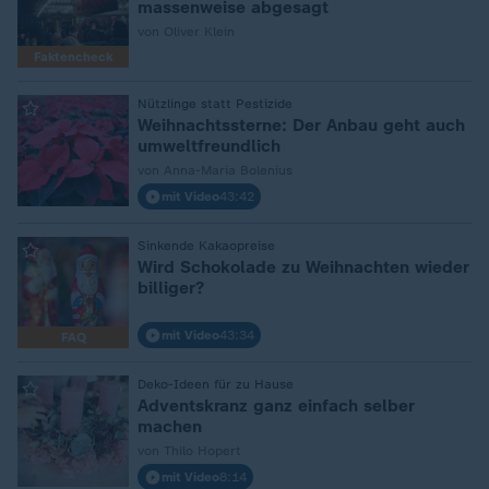
massenweise abgesagt
von Oliver Klein
Faktencheck
:
Nützlinge statt Pestizide
Weihnachtssterne: Der Anbau geht auch
umweltfreundlich
von Anna-Maria Bolenius
mit Video
43:42
:
Sinkende Kakaopreise
Wird Schokolade zu Weihnachten wieder
billiger?
mit Video
43:34
FAQ
:
Deko-Ideen für zu Hause
Adventskranz ganz einfach selber
machen
von Thilo Hopert
mit Video
8:14