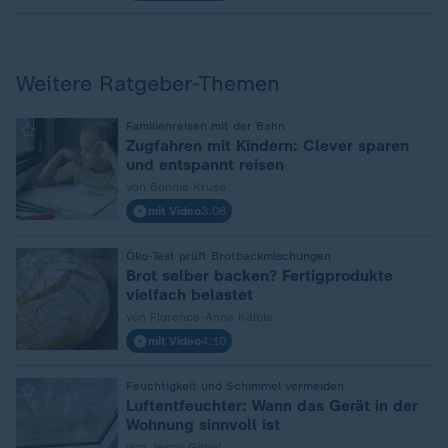
Weitere Ratgeber-Themen
:
Familienreisen mit der Bahn
Zugfahren mit Kindern: Clever sparen
und entspannt reisen
von Bonnie Kruse
mit Video
3:08
:
Öko-Test prüft Brotbackmischungen
Brot selber backen? Fertigprodukte
vielfach belastet
von Florence-Anne Kälble
mit Video
4:10
:
Feuchtigkeit und Schimmel vermeiden
Luftentfeuchter: Wann das Gerät in der
Wohnung sinnvoll ist
von Jesco Göbel