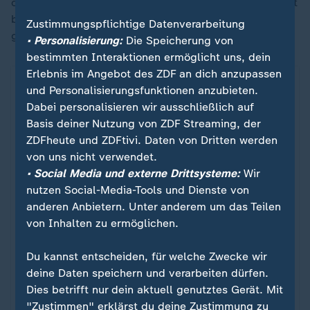
ob eine Gegenleistung erbracht wird. Daher ist Vorsicht
bei spontanen Spendenaktionen an der Haustür
Zustimmungspflichtige Datenverarbeitung
geboten.
• Personalisierung:
Die Speicherung von
bestimmten Interaktionen ermöglicht uns, dein
Erlebnis im Angebot des ZDF an dich anzupassen
und Personalisierungsfunktionen anzubieten.
Dabei personalisieren wir ausschließlich auf
Basis deiner Nutzung von ZDF Streaming, der
ZDFheute und ZDFtivi. Daten von Dritten werden
von uns nicht verwendet.
• Social Media und externe Drittsysteme:
Wir
nutzen Social-Media-Tools und Dienste von
anderen Anbietern. Unter anderem um das Teilen
von Inhalten zu ermöglichen.
Profit statt Tierschutz
Du kannst entscheiden, für welche Zwecke wir
Fake Rescues: Tierleid als Geschäft
:
deine Daten speichern und verarbeiten dürfen.
Dies betrifft nur dein aktuell genutztes Gerät. Mit
Mit einer Spende ein Tierleben retten - auf Social
"Zustimmen" erklärst du deine Zustimmung zu
Media scheint das möglich zu sein. Doch manche