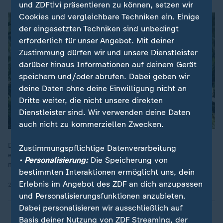
und ZDFtivi präsentieren zu können, setzen wir
Cookies und vergleichbare Techniken ein. Einige
der eingesetzten Techniken sind unbedingt
erforderlich für unser Angebot. Mit deiner
Zustimmung dürfen wir und unsere Dienstleister
darüber hinaus Informationen auf deinem Gerät
speichern und/oder abrufen. Dabei geben wir
deine Daten ohne deine Einwilligung nicht an
Dritte weiter, die nicht unsere direkten
Dienstleister sind. Wir verwenden deine Daten
auch nicht zu kommerziellen Zwecken.
Der Tod von Geschwistern oder eines Elternteils ist für Kinder
Zustimmungspflichtige Datenverarbeitung
ein traumatisches Erlebnis. Oft werden sie in ihrer Trauer
• Personalisierung:
Die Speicherung von
missverstanden, vernachlässigt oder völlig vergessen.
bestimmten Interaktionen ermöglicht uns, dein
Erlebnis im Angebot des ZDF an dich anzupassen
24.09.2024 | 28:38 min
und Personalisierungsfunktionen anzubieten.
Dabei personalisieren wir ausschließlich auf
Basis deiner Nutzung von ZDF Streaming, der