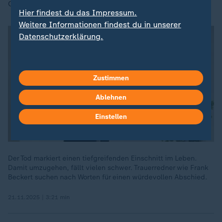
Grenzen der Kinder akzeptieren, so Bollig weiter.
Hier findest du das Impressum.
Weitere Informationen findest du in unserer
Datenschutzerklärung.
Zustimmen
Ablehnen
Einstellen
Der Tod markiert einen tiefgreifenden Einschnitt im Leben.
Damit umzugehen, fällt vielen schwer. Trauerredner wie Frank
Beckert suchen nach Worten für einen würdevollen Abschied.
21.11.2025 | 3:21 min