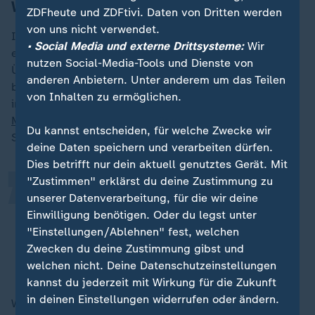
Wie sich Leiden lindern lässt
ZDFheute und ZDFtivi. Daten von Dritten werden
von uns nicht verwendet.
Im dritten Modul geht es um Leiden lindern. Es wird
• Social Media und externe Drittsysteme:
Wir
erklärt, dass Sterbende Symptome wie
Atemnot
,
nutzen Social-Media-Tools und Dienste von
Übelkeit oder
Schmerzen
haben können und wie diese
anderen Anbietern. Unter anderem um das Teilen
behandelt werden. Die Teilnehmer lernen auch, wie sie
„
von Inhalten zu ermöglichen.
in der Praxis selbst helfen können. Bei
Mundtrockenheit
etwa können sie den Mund über
Du kannst entscheiden, für welche Zwecke wir
Stäbchen mit Flüssigkeit befeuchten, erklärt Bollig.
deine Daten speichern und verarbeiten dürfen.
Dies betrifft nur dein aktuell genutztes Gerät. Mit
"Zustimmen" erklärst du deine Zustimmung zu
Die Kinder merken, dass auch sie
unserer Datenverarbeitung, für die wir deine
helfen können und keine Angst vor
Einwilligung benötigen. Oder du legst unter
dem Sterbenden haben müssen.
"Einstellungen/Ablehnen" fest, welchen
Zwecken du deine Zustimmung gibst und
Dr. Georg Bollig, Palliativmediziner
welchen nicht. Deine Datenschutzeinstellungen
kannst du jederzeit mit Wirkung für die Zukunft
in deinen Einstellungen widerrufen oder ändern.
Wichtig sei dabei, dass Eltern und Erwachsene die