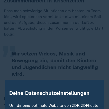
Zusammenarbeit in Krisenzeiten
Dass man schwierige Situationen am besten im Team
löst, wird spielerisch vermittelt - etwa mit einem Ball
„
und der Aufgabe, diesen zusammen in der Luft zu
halten. Abwechslung in den Kursen sei wichtig, erklärt
Bollig.
Wir setzen Videos, Musik und
Bewegung ein, damit den Kindern
und Jugendlichen nicht langweilig
wird.
Dr. Georg Bollig, Palliativmediziner
Deine Datenschutzeinstellungen
Da jede Gruppe andere Fragen und Themen mitbringe,
verlaufe jeder Kurs individuell, so der Mediziner.
Um dir eine optimale Website von ZDF, ZDFheute