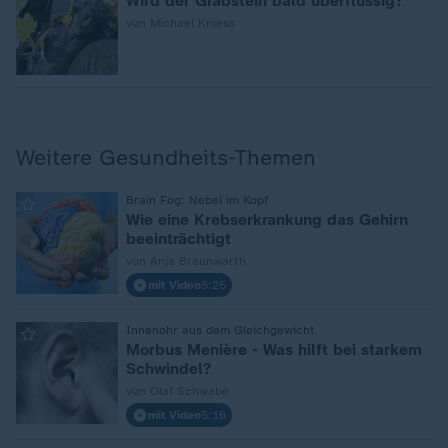
Wird der Grabstein bald überflüssig?
von Michael Kniess
Weitere Gesundheits-Themen
:
Brain Fog: Nebel im Kopf
Wie eine Krebserkrankung das Gehirn
beeinträchtigt
von Anja Braunwarth
mit Video
5:25
:
Innenohr aus dem Gleichgewicht
Morbus Menière - Was hilft bei starkem
Schwindel?
von Olaf Schwabe
mit Video
5:16