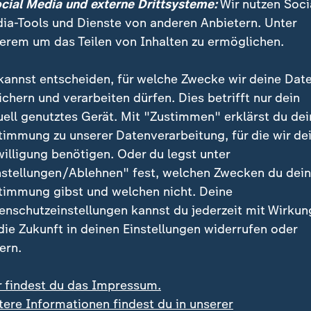
ocial Media und externe Drittsysteme:
Wir nutzen Soci
ls 5.000 US-Soldaten aus Deutschland abziehen, auch ande
ia-Tools und Dienste von anderen Anbietern. Unter
fen. Militärexperte Ralph Thiele erläutert, was das für Eur
erem um das Teilen von Inhalten zu ermöglichen.
kannst entscheiden, für welche Zwecke wir deine Dat
ichern und verarbeiten dürfen. Dies betrifft nur dein
uell genutztes Gerät. Mit "Zustimmen" erklärst du dei
 zwischen Trump und Merz zuletzt 
timmung zu unserer Datenverarbeitung, für die wir de
willigung benötigen. Oder du legst unter
nen Wochen hatten Äußerungen von Merz zum Iran-Kr
nstellungen/Ablehnen" fest, welchen Zwecken du dei
Washington gesorgt. Der Kanzler hatte den USA vorg
timmung gibst und welchen nicht. Deine
keine Strategie" im Iran-Krieg zu haben und sagte mit 
enschutzeinstellungen kannst du jederzeit mit Wirkun
n mit Teheran, da werde "eine ganze Nation gedemüt
 die Zukunft in deinen Einstellungen widerrufen oder
führung".
ern.
ost auf die Äußerungen des Kanzlers reagiert und Mer
r findest du das Impressum.
wisse nicht, wovon er rede. Der Präsident machte wied
tere Informationen findest du in unserer
n Deutschland und anderen Nato-Verbündeten nicht a