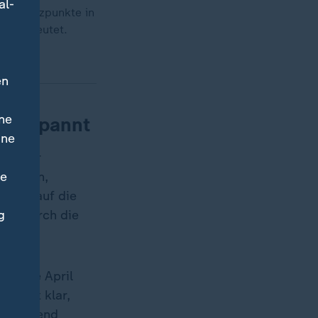
al-
re Stützpunkte in
opa bedeutet.
en
ne
angespannt
ine
ieg für
ne
eworfen,
Blick auf die
g
igt durch die
z Ende April
erholt klar,
usreichend