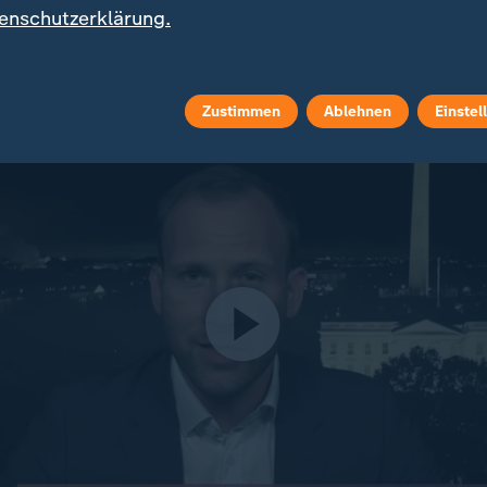
enschutzerklärung.
le. Anfang Mai kündigte er dann den Rückzug Tausend
 an.
Zustimmen
Ablehnen
Einstel