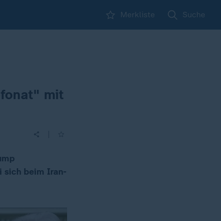
Merkliste
Suche
fonat" mit
|
rump
 sich beim Iran-