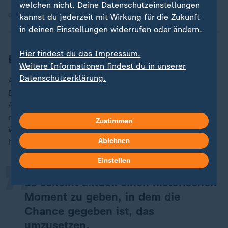
welchen nicht. Deine Datenschutzeinstellungen
04.05.2026 | 7:02 min
kannst du jederzeit mit Wirkung für die Zukunft
in deinen Einstellungen widerrufen oder ändern.
Hier findest du das Impressum.
EU sucht neue Antworten
Weitere Informationen findest du in unserer
Datenschutzerklärung.
Auch über eine mögliche Abschaffung des
Einstimmigkeitsprinzips in der europäischen
Außenpolitik diskutieren die drei Korrespondenten,
„
nachdem der deutsche Außenminister
Johann
Zustimmen
Wadephul
einen entsprechenden Vorschlag gemacht
Ablehnen
hatte.
Einstellen
Es scheint aktuell einen historischen
Moment zu geben, in dem die
Chance gegeben ist, das
umzusetzen.