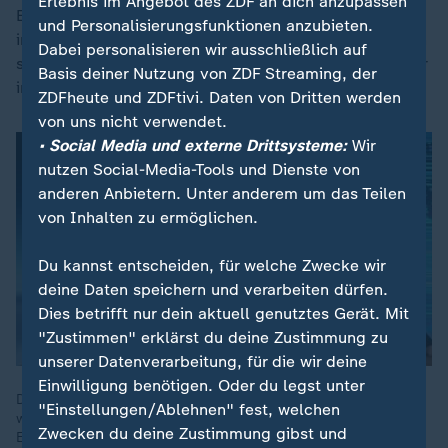
Erlebnis im Angebot des ZDF an dich anzupassen
Elmar Theveßen sieht das transatlantische Bündnis
und Personalisierungsfunktionen anzubieten.
insgesamt in Gefahr: "Die Nichtlieferung dieser Waffen
Dabei personalisieren wir ausschließlich auf
stellt die Grundvereinbarung der
Nato
infrage", sagt er
Basis deiner Nutzung von ZDF Streaming, der
im Podcast.
ZDFheute und ZDFtivi. Daten von Dritten werden
von uns nicht verwendet.
• Social Media und externe Drittsysteme:
Wir
nutzen Social-Media-Tools und Dienste von
anderen Anbietern. Unter anderem um das Teilen
von Inhalten zu ermöglichen.
Du kannst entscheiden, für welche Zwecke wir
deine Daten speichern und verarbeiten dürfen.
Dies betrifft nur dein aktuell genutztes Gerät. Mit
"Zustimmen" erklärst du deine Zustimmung zu
unserer Datenverarbeitung, für die wir deine
Einwilligung benötigen. Oder du legst unter
Der US-Truppenabzug beunruhigt den Verteidigungsminister
"Einstellungen/Ablehnen" fest, welchen
weniger - vielmehr aber das drohende Aus für die Tomahawks:
Zwecken du deine Zustimmung gibst und
Europa müsse diese Fähigkeitslücke nun selbst schließen.