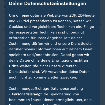
Soldaten wiegt nach Einschätzung von Katrin
Deine Datenschutzeinstellungen
Eigendorf Trumps Verzicht auf die Lieferung von
Mittelstreckenraketen nach Deutschland, von
Um dir eine optimale Website von ZDF, ZDFheute
"Tomahawk"-Marschflugkörpern. Diese Waffen seien
und ZDFtivi präsentieren zu können, setzen wir
"ein ganz wichtiger Aspekt der europäischen Sicherheit
Cookies und vergleichbare Techniken ein. Einige
gegenüber Russland".
der eingesetzten Techniken sind unbedingt
erforderlich für unser Angebot. Mit deiner
„
Ohne die zugesagten Mittelstreckenraketen bliebe
Zustimmung dürfen wir und unsere Dienstleister
eine Sicherheitslücke gegenüber Russland, analysiert
darüber hinaus Informationen auf deinem Gerät
Ulf Röller.
speichern und/oder abrufen. Dabei geben wir
deine Daten ohne deine Einwilligung nicht an
Dritte weiter, die nicht unsere direkten
Diese Sicherheitslücke schließt
Dienstleister sind. Wir verwenden deine Daten
auch nicht zu kommerziellen Zwecken.
Trump nicht - er reißt sie sogar noch
größer auf.
Zustimmungspflichtige Datenverarbeitung
• Personalisierung:
Die Speicherung von
Ulf Röller, ZDF-Studioleiter in Brüssel
bestimmten Interaktionen ermöglicht uns, dein