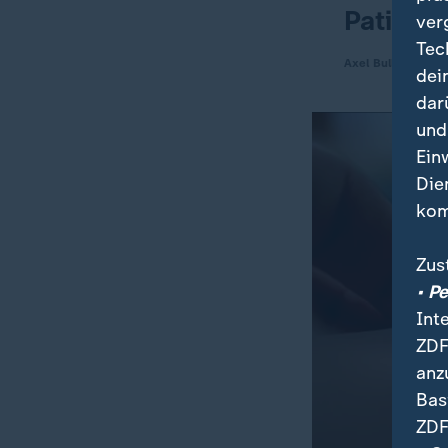
Patient
ver
Tec
Axel Bullerkotte, 
dei
dar
und
Ein
Die
kom
Zus
• P
Int
ZDF
anz
Bas
ZDF