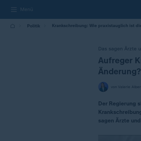
Menü
Krankschreibung: Wie praxistauglich ist d
Politik
Das sagen Ärzte 
Aufreger K
:
Änderung?
von Valerie Alber
Der Regierung s
Krankschreibung
sagen Ärzte und