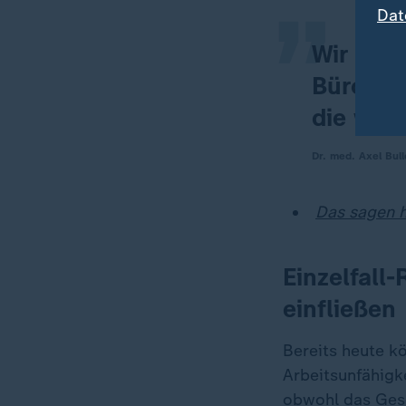
Dat
Wir komm
Bürokrat
die wir 
Dr. med. Axel Bul
Das sagen h
Einzelfall
einfließen
Bereits heute k
Arbeitsunfähigk
obwohl das Gese