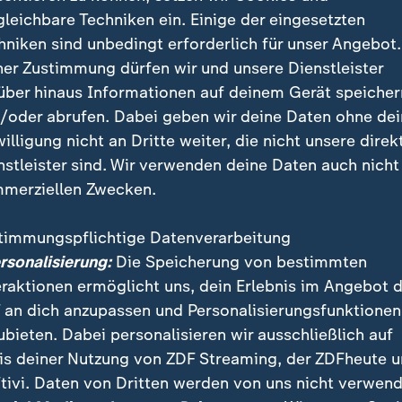
en nach hinten verschieben müssen
gleichbare Techniken ein. Einige der eingesetzten
hniken sind unbedingt erforderlich für unser Angebot.
Dr. med., Hausarzt
ner Zustimmung dürfen wir und unsere Dienstleister
über hinaus Informationen auf deinem Gerät speicher
/oder abrufen. Dabei geben wir deine Daten ohne de
willigung nicht an Dritte weiter, die nicht unsere direk
nstleister sind. Wir verwenden deine Daten auch nicht
merziellen Zwecken.
timmungspflichtige Datenverarbeitung
ersonalisierung:
Die Speicherung von bestimmten
eraktionen ermöglicht uns, dein Erlebnis im Angebot 
 an dich anzupassen und Personalisierungsfunktionen
ubieten. Dabei personalisieren wir ausschließlich auf
is deiner Nutzung von ZDF Streaming, der ZDFheute 
tivi. Daten von Dritten werden von uns nicht verwend