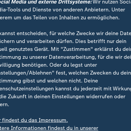
ocial Media und externe Drittsysteme:
Wir nutzen Soci
ia-Tools und Dienste von anderen Anbietern. Unter
erem um das Teilen von Inhalten zu ermöglichen.
schwarz-roten Koalition, müssen Erkrankte künftig bereits 
kannst entscheiden, für welche Zwecke wir deine Dat
 Attest vorlegen. Hausärzte äußerten bereits Kritik an dem
ichern und verarbeiten dürfen. Dies betrifft nur dein
uell genutztes Gerät. Mit "Zustimmen" erklärst du dei
timmung zu unserer Datenverarbeitung, für die wir de
willigung benötigen. Oder du legst unter
nstellungen/Ablehnen" fest, welchen Zwecken du dei
l schon ab Tag eins vorgelegt werd
timmung gibst und welchen nicht. Deine
enschutzeinstellungen kannst du jederzeit mit Wirkun
affen der telefonischen Krankschreibung plant die K
 die Zukunft in deinen Einstellungen widerrufen oder
am ersten Krankheitstag ein Attest vorzulegen. Dadur
ern.
nten in die Praxis, auch für kurze Krankheitsdauern. D
raufwand sieht Axel Bullerkotte kritisch.
r findest du das Impressum.
tere Informationen findest du in unserer