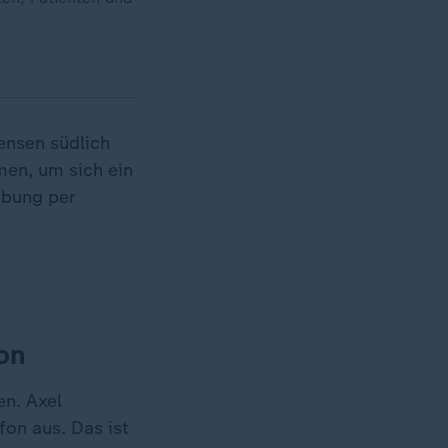
ensen südlich
men, um sich ein
ibung per
son
en. Axel
fon aus. Das ist