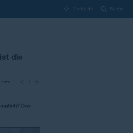
Merkliste
Suche
st die
|
| 18:15
auglich? Das