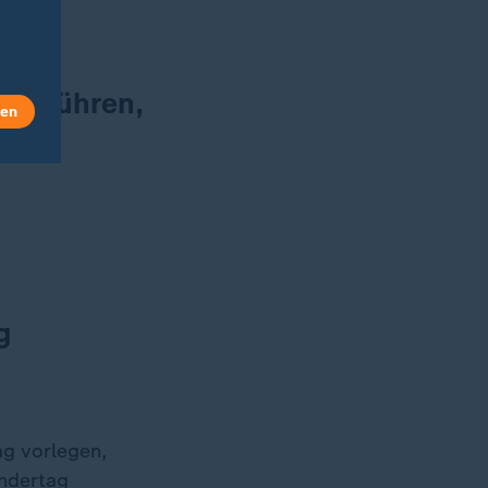
inzuführen,
len
g
ag vorlegen,
endertag