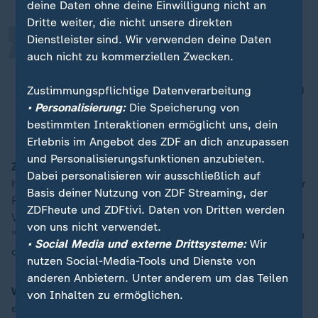
„
deine Daten ohne deine Einwilligung nicht an
Dritte weiter, die nicht unsere direkten
Dienstleister sind. Wir verwenden deine Daten
Das ist ein Wunsch, den man
auch nicht zu kommerziellen Zwecken.
vielleicht in Moskau hegt und wir
sollten nicht den Fehler machen, den
Zustimmungspflichtige Datenverarbeitung
zu erfüllen.
• Personalisierung:
Die Speicherung von
bestimmten Interaktionen ermöglicht uns, dein
Erlebnis im Angebot des ZDF an dich anzupassen
und Personalisierungsfunktionen anzubieten.
ZDFheute:
Verteidigungsminister
Boris Pistorius
(SPD)
Dabei personalisieren wir ausschließlich auf
hat nun gefordert, ein möglicher Abbau amerikanischer
Basis deiner Nutzung von ZDF Streaming, der
Fähigkeiten müsse eng mit den europäischen
ZDFheute und ZDFtivi. Daten von Dritten werden
Verbündeten abgestimmt werden, sonst drohten
von uns nicht verwendet.
"gefährliche Fähigkeitslücken". Koordiniert Washington
• Social Media und externe Drittsysteme:
Wir
das mit den Partnern ausreichend?
nutzen Social-Media-Tools und Dienste von
anderen Anbietern. Unter anderem um das Teilen
Wadephul
: Ich glaube schon. Es wird gut koordiniert,
von Inhalten zu ermöglichen.
es wird hart gearbeitet, in allen Stäben der Nato, und