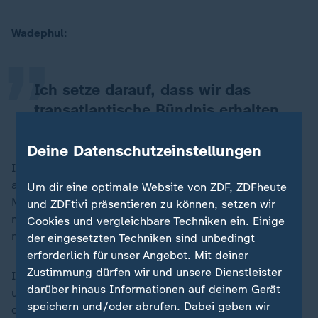
„
Wadephul
:
Ich setze darauf, dass wir das
transatlantische Bündnis erhalten.
Deine Datenschutzeinstellungen
Ich sehe auch gar keinen Grund, das von uns aus
aufzukündigen. Das will auch niemand in Washington.
Um dir eine optimale Website von ZDF, ZDFheute
Man will stärker in Washington verlagern. Man will uns
und ZDFtivi präsentieren zu können, setzen wir
mehr Verantwortung übergeben. Die sollten wir jetzt
Cookies und vergleichbare Techniken ein. Einige
nehmen. Das trifft uns doch nicht unvorbereitet.
der eingesetzten Techniken sind unbedingt
erforderlich für unser Angebot. Mit deiner
Zustimmung dürfen wir und unsere Dienstleister
Ich finde, das passt gut zusammen, das ergänzt sich
darüber hinaus Informationen auf deinem Gerät
und ich finde, Trennendes sollte man nicht erfinden,
speichern und/oder abrufen. Dabei geben wir
denn es ist in den Köpfen im Westen nicht da.