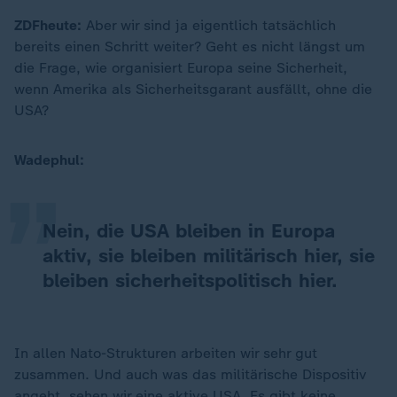
ZDFheute:
Aber wir sind ja eigentlich tatsächlich
bereits einen Schritt weiter? Geht es nicht längst um
die Frage, wie organisiert Europa seine Sicherheit,
wenn Amerika als Sicherheitsgarant ausfällt, ohne die
„
USA?
Wadephul:
Nein, die USA bleiben in Europa
aktiv, sie bleiben militärisch hier, sie
bleiben sicherheitspolitisch hier.
In allen Nato-Strukturen arbeiten wir sehr gut
zusammen. Und auch was das militärische Dispositiv
angeht, sehen wir eine aktive USA. Es gibt keine