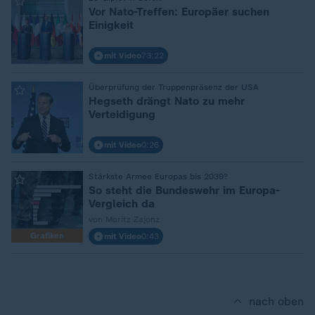
:
Vor Nato-Treffen: Europäer suchen
Einigkeit
mit Video
73:22
:
Überprüfung der Truppenpräsenz der USA
Hegseth drängt Nato zu mehr
Verteidigung
mit Video
0:26
:
Stärkste Armee Europas bis 2039?
So steht die Bundeswehr im Europa-
Vergleich da
von Moritz Zajonz
Grafiken
mit Video
0:43
nach oben