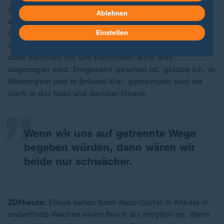
Aber klar, wir können durchaus mit einem gewissen
Ablehnen
europäischen Selbstbewusstsein auch in die
Gespräche hineingehen, weil wir militärisch stärker
Einstellen
werden. Und deswegen können wir auch einfordern,
dass manches mit uns koordiniert wird, was
„
abgezogen wird. Insgesamt gesehen ist, glaube ich, in
Washington und in Brüssel klar, gemeinsam sind wir
stark in der Nato und darüber hinaus.
Wenn wir uns auf getrennte Wege
begeben würden, dann wären wir
beide nur schwächer.
ZDFheute:
Einige sehen beim Nato-Gipfel in Ankara in
anderthalb Wochen einen Bruch als möglich an. Wann