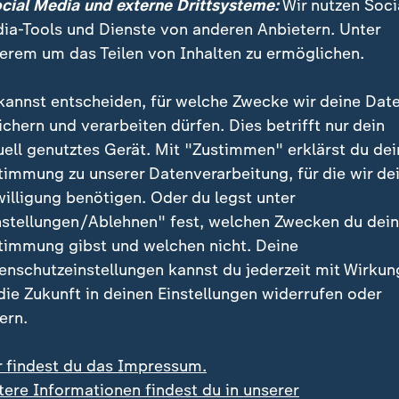
ocial Media und externe Drittsysteme:
Wir nutzen Soci
ia-Tools und Dienste von anderen Anbietern. Unter
 es gelingt, jemanden einzuschleusen, kommt es da
erem um das Teilen von Inhalten zu ermöglichen.
akulären Enttarnungen wie im Jahr 2014 bei der Roten
 Januar dieses Jahres innerhalb der interventionistis
kannst entscheiden, für welche Zwecke wir deine Dat
ne ist sehr konspirativ, misstraut staatlichen Organe
ichern und verarbeiten dürfen. Dies betrifft nur dein
ranoia und permanente Angst, unter Beobachtung zu 
uell genutztes Gerät. Mit "Zustimmen" erklärst du dei
es auch für uns Forschende so schwer, in die Szene vo
timmung zu unserer Datenverarbeitung, für die wir de
ier, Kriminologe und Extremismusexperte an der Zürc
willigung benötigen. Oder du legst unter
 Wissenschaften.
nstellungen/Ablehnen" fest, welchen Zwecken du dei
timmung gibst und welchen nicht. Deine
r Journalistinnen und Journalisten - ZDF-frontal-Anfr
enschutzeinstellungen kannst du jederzeit mit Wirkun
nwälte blieben unbeantwortet. Dabei seien Anschläg
 die Zukunft in deinen Einstellungen widerrufen oder
ten sehr genau geplant, sagt Baier: "Die Verantwortli
ern.
er Nacht, stets bedacht, keine Spuren zu hinterlasse
."
r findest du das Impressum.
tere Informationen findest du in unserer