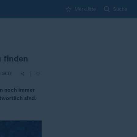
Merkliste
Suche
 finden
|
| 08:37
enn noch immer
twortlich sind.