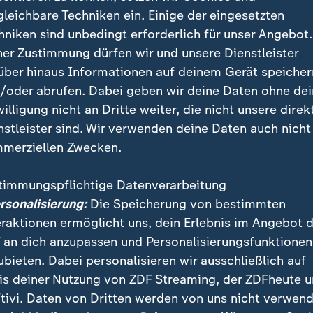
gleichbare Techniken ein. Einige der eingesetzten
hniken sind unbedingt erforderlich für unser Angebot.
ner Zustimmung dürfen wir und unsere Dienstleister
über hinaus Informationen auf deinem Gerät speicher
/oder abrufen. Dabei geben wir deine Daten ohne de
willigung nicht an Dritte weiter, die nicht unsere direk
nstleister sind. Wir verwenden deine Daten auch nicht
merziellen Zwecken.
timmungspflichtige Datenverarbeitung
ersonalisierung:
Die Speicherung von bestimmten
mnetz hat Schwachstellen, die kaum geschützt und leicht a
eraktionen ermöglicht uns, dein Erlebnis im Angebot 
ontal zeigen: Die Versorgung von Stadtteilen und Dax-Kon
 an dich anzupassen und Personalisierungsfunktionen
ubieten. Dabei personalisieren wir ausschließlich auf
is deiner Nutzung von ZDF Streaming, der ZDFheute 
tivi. Daten von Dritten werden von uns nicht verwend