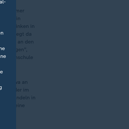
al-
nach immer
 Flora in
chen Linken in
en
n und legt da
stehen, an den
ne
rzudringen",
ine
her Hochschule
ne
agen etwa an
g
e wie der im
chen handeln in
n und keine