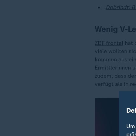
Dobrindt: B
Wenig V-Le
ZDF frontal
hat 
viele wollten si
kommen aus eine
Ermittlerinnen 
zudem, dass der
verfügt als in 
De
Um 
prä