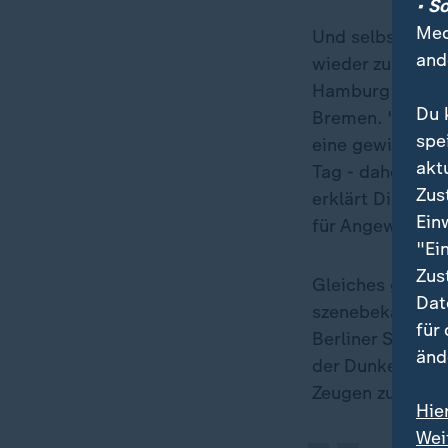
• S
Med
Und selbst wenn
and
wieder zu spekt
Hamburg oder im
Du 
Bremen. "Die Sze
spe
eine gewisse Pa
akt
Tag - daher ist 
Zus
erklärt Dirk Ba
Ein
für Angewandte
"Ei
Zus
Gleiches gilt fü
Dat
szenebekannte A
für
„
Berliner Südwes
änd
der Dunkelheit d
Zeugen zu haben
Hie
Wei