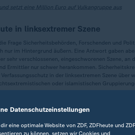
und setzt eine Million Euro auf Vulkangruppe aus
ute in linksextremer Szene
die Frage Sicherheitsbehörden, Forschenden und Politi
ch nur im Hintergrund äußern. Eine Antwort gaben aber 
r sehr verschlossenen, eingeschworenen Szene, an d
und Ermittler nur schwer herankommen. Sicherheitskre
 Verfassungsschutz in der linksextremen Szene über w
rechtsextremistischen oder islamistischen Gruppierung
ine Datenschutzeinstellungen
dir eine optimale Website von ZDF, ZDFheute und ZDF
sentieren zu können, setzen wir Cookies und