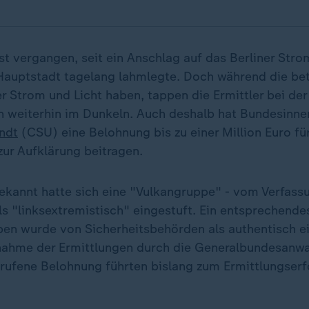
st vergangen, seit ein Anschlag auf das Berliner Str
auptstadt tagelang lahmlegte. Doch während die be
r Strom und Licht haben, tappen die Ermittler bei de
n weiterhin im Dunkeln. Auch deshalb hat Bundesinne
ndt
(CSU) eine Belohnung bis zu einer Million Euro fü
zur Aufklärung beitragen.
kannt hatte sich eine "Vulkangruppe" - vom Verfass
s "linksextremistisch" eingestuft. Ein entsprechende
en wurde von Sicherheitsbehörden als authentisch e
ahme der Ermittlungen durch die Generalbundesanwa
rufene Belohnung führten bislang zum Ermittlungserfo