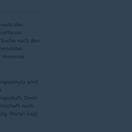
omnetz den
troffenen
r Suche nach den
nminister
r Hinweise
ungsschutz wird
s
ingestuft. Doch
ltschaft noch
lg. Woran liegt