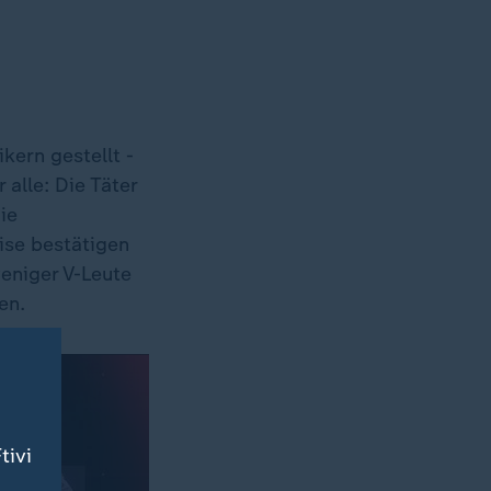
kern gestellt -
alle: Die Täter
ie
ise bestätigen
eniger V-Leute
en.
tivi