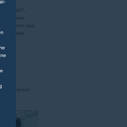
al-
icherheit",
as sei eine
n, Partner aus
en
 "Wer diese
ne
ine
ne
ls für
g
terkonferenz