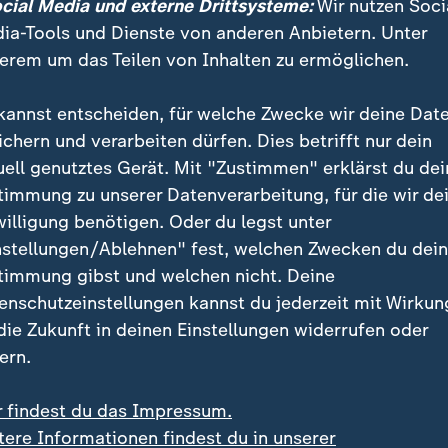
ocial Media und externe Drittsysteme:
Wir nutzen Soci
ine in Teilen rechtsextreme Partei Zugang hat zu
ia-Tools und Dienste von anderen Anbietern. Unter
anten Informationen, dann gefährdet das unser aller S
erem um das Teilen von Inhalten zu ermöglichen.
litiker. Das sei kein theoretisches Risiko, sondern d
. Deutschlands Sicherheitsmodell basiere auf Vertraue
kannst entscheiden, für welche Zwecke wir deine Dat
d auf internationaler Ebene teilten dieselben Werte.
ichern und verarbeiten dürfen. Dies betrifft nur dein
ellt, vernichtet Vertrauen", warnte Redmann.
uell genutztes Gerät. Mit "Zustimmen" erklärst du dei
timmung zu unserer Datenverarbeitung, für die wir de
sen-Anhalt: Freundlicher Ton, radikales Programm
willigung benötigen. Oder du legst unter
erte Korte: "Die AfD ist ein Unmutsaufsauger"
nstellungen/Ablehnen" fest, welchen Zwecken du dei
timmung gibst und welchen nicht. Deine
nnenminister Roman Poseck (CDU) sprach sich ebenfal
enschutzeinstellungen kannst du jederzeit mit Wirkun
orkehrungen aus. Auch die Abläufe in der Innenminis
 die Zukunft in deinen Einstellungen widerrufen oder
ngepasst werden.
ern.
r findest du das Impressum.
tere Informationen findest du in unserer