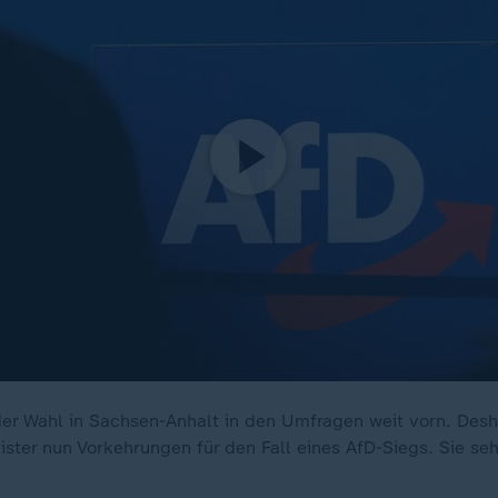
 der Wahl in Sachsen-Anhalt in den Umfragen weit vorn. Desh
ster nun Vorkehrungen für den Fall eines AfD-Siegs. Sie seh