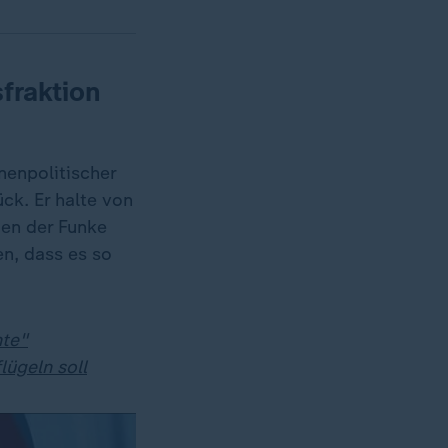
fraktion
enpolitischer
k. Er halte von
gen der Funke
n, dass es so
nte"
lügeln soll