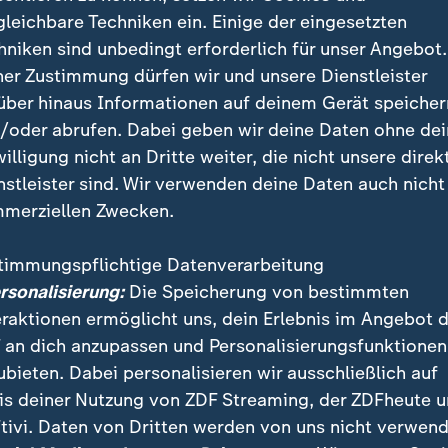
gleichbare Techniken ein. Einige der eingesetzten
hniken sind unbedingt erforderlich für unser Angebot.
ner Zustimmung dürfen wir und unsere Dienstleister
über hinaus Informationen auf deinem Gerät speicher
/oder abrufen. Dabei geben wir deine Daten ohne de
willigung nicht an Dritte weiter, die nicht unsere direk
der Landtagswahl in Sachsen-Anhalt auf eine Alleinregierung
nstleister sind. Wir verwenden deine Daten auch nicht
re der finale Durchbruch der AfD, aber auch eine “enorme 
merziellen Zwecken.
timmungspflichtige Datenverarbeitung
ersonalisierung:
Die Speicherung von bestimmten
eraktionen ermöglicht uns, dein Erlebnis im Angebot 
gs Innenminister warnt vor Landta
 an dich anzupassen und Personalisierungsfunktionen
ubieten. Dabei personalisieren wir ausschließlich auf
Gefahr
is deiner Nutzung von ZDF Streaming, der ZDFheute 
tivi. Daten von Dritten werden von uns nicht verwend
inister von
Brandenburg
, Jan Redmann, sieht demna