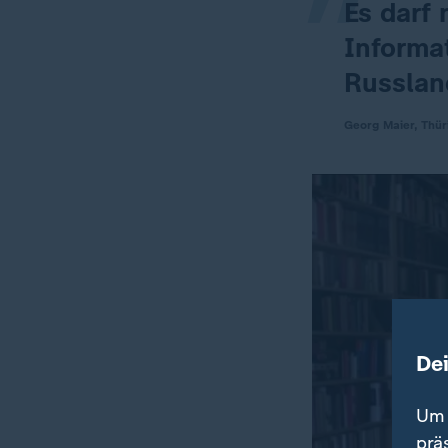
Es darf
Informa
Russland
Georg Maier, Thür
De
Um 
prä