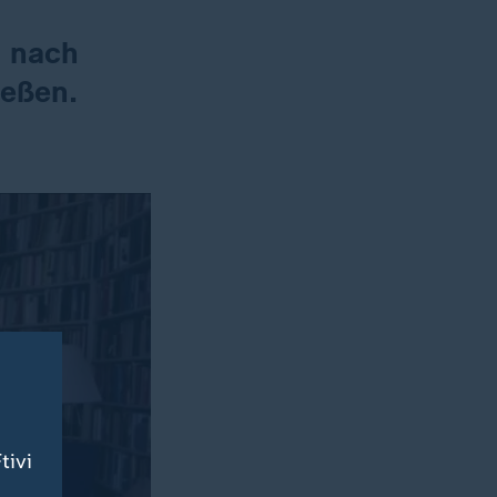
n nach
ießen.
tivi