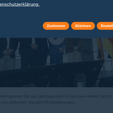
enschutzerklärung.
Zustimmen
Ablehnen
Einstel
ahlprogramm für die Landtagswahl in Sachsen-Anhalt beschl
g von mehreren Hundert Protestierenden.