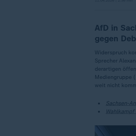
11.04.2026 | 2:36 min
AfD in Sa
gegen Deb
Widerspruch ko
Sprecher Alexan
derartigen öffe
Mediengruppe (O
weit nicht komm
Sachsen-Anh
Wahlkampf i