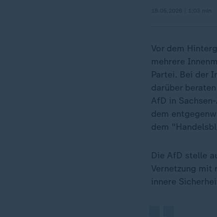
18.05.2026 | 1:03 min
Vor dem Hinter
mehrere Innenmi
Partei. Bei der
darüber beraten
AfD in Sachsen-A
dem entgegenwir
dem "Handelsbla
„
Die AfD stelle a
Vernetzung mit 
innere Sicherhei