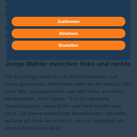
wie nahbar diese Politikerin ist. Die 27-jährige
Projektmanagerin Celine wartet auch auf ein Selfie:
"Heidi ist die Richtige wegen ihres Alters, wegen ihrer
Zustimmen
Frische und wegen ihres Backgrounds. Sie hat Ahnung,
Ablehnen
worüber sie spricht und sie spricht über Themen, die
uns bewegen."
Einstellen
Junge Wähler zwischen links und rechts
Die 16-jährige Hami ist mit drei Freundinnen zum
Event gekommen. Reichinnek sieht sie als Vorbild, lobt
ihren Mut, auszusprechen, was sich viele, vor allem
Minderheiten, nicht trauen. "Ich bin deutsche
Staatsbürgerin, meine Eltern und mein Bruder aber
nicht. Ich kenne rassistische Bemerkungen von klein
auf und ich finde es schlimm, dass es irgendwie als
normal bezeichnet wird."