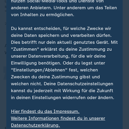
nutzen Social-Media-Tools und Dienste von
Linken-Politiker Gregor Gysi würde statt einer Wehrpflicht ein
soziales Pflichtjahr einführen, sollte es notwendig werden. Bei
anderen Anbietern. Unter anderem um das Teilen
"Lanz" erklärt er, wie das für ihn aussehen müsste.
von Inhalten zu ermöglichen.
23.07.2025 | 0:44 min
Du kannst entscheiden, für welche Zwecke wir
„
deine Daten speichern und verarbeiten dürfen.
Dies betrifft nur dein aktuell genutztes Gerät. Mit
Architekturstudent Adrian, 28 Jahre alt, ist eigens aus
"Zustimmen" erklärst du deine Zustimmung zu
Wien angereist, um die "laute" Heidi zu sehen:
unserer Datenverarbeitung, für die wir deine
Einwilligung benötigen. Oder du legst unter
"Einstellungen/Ablehnen" fest, welchen
Mir macht das eher Hoffnung, Mut.
Zwecken du deine Zustimmung gibst und
Manche älteren Männer fühlen sich
welchen nicht. Deine Datenschutzeinstellungen
angegriffen, weil sie vorher in dieser
kannst du jederzeit mit Wirkung für die Zukunft
in deinen Einstellungen widerrufen oder ändern.
Position waren.
Hier findest du das Impressum.
Adrian, Architekturstudent
Weitere Informationen findest du in unserer
Datenschutzerklärung.
Er will sein Selfie mit Heidi posten, um allen zu zeigen,