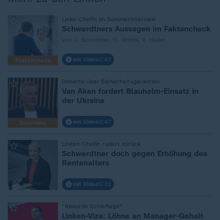
:
Linke-Chefin im Sommerinterview
Schwerdtners Aussagen im Faktencheck
von J. Schneider, C. Greipl, V. Haller
mit Video
2:43
Faktencheck
:
Debatte über Sicherheitsgarantien
Van Aken fordert Blauhelm-Einsatz in
der Ukraine
mit Video
5:47
Interview
:
Linken-Chefin rudert zurück
Schwerdtner doch gegen Erhöhung des
Rentenalters
mit Video
5:31
:
"Absurde Schieflage"
Linken-Vize: Löhne an Manager-Gehalt