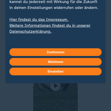
kannst du jederzeit mit Wirkung für die Zukunft
985 Organspender gab es 2025 in
in deinen Einstellungen widerrufen oder ändern.
Deutschland
Hier findest du das Impressum.
Quelle:
Deutsche Stiftung Organtransplantation
Weitere Informationen findest du in unserer
Datenschutzerklärung.
Zustimmen
Ablehnen
Einstellen