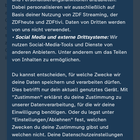
bereits für die Widerspruchslösung eingesetzt. Sie war
Dabei personalisieren wir ausschließlich auf
aber damals gescheitert. Gleichzeitig wurde ein
Basis deiner Nutzung von ZDF Streaming, der
Gesetzespaket eingeführt, mit dem die Strukturen in
ZDFheute und ZDFtivi. Daten von Dritten werden
den Kliniken zur Organentnahme gestärkt werden
von uns nicht verwendet.
sollten. Diese Maßnahmen hätten - so Dittmar - kaum
• Social Media und externe Drittsysteme:
Wir
zu besseren Zahlen geführt. Auch deshalb rechne die
nutzen Social-Media-Tools und Dienste von
Gruppe in diesem Durchlauf mit einer Zustimmung zu
anderen Anbietern. Unter anderem um das Teilen
ihrer Gesetzesvorlage.
von Inhalten zu ermöglichen.
Du kannst entscheiden, für welche Zwecke wir
Organspende in Zahlen
deine Daten speichern und verarbeiten dürfen.
Dies betrifft nur dein aktuell genutztes Gerät. Mit
"Zustimmen" erklärst du deine Zustimmung zu
8.202 Menschen standen im April 2026 auf
unserer Datenverarbeitung, für die wir deine
der aktiven Warteliste
Einwilligung benötigen. Oder du legst unter
3.256 Organe wurden 2025 in Deutschland
"Einstellungen/Ablehnen" fest, welchen
transplantiert
Zwecken du deine Zustimmung gibst und
3.020 Organe wurden 2025 in Deutschland
welchen nicht. Deine Datenschutzeinstellungen
postmortal gespendet