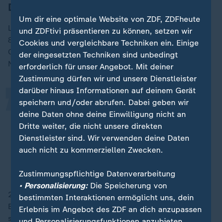
Der Druck der Wartelisten
Um dir eine optimale Website von ZDF, ZDFheute
Laut dem DSO-Bericht standen am 31.12.2025 über
und ZDFtivi präsentieren zu können, setzen wir
„
8.200 Menschen auf der Warteliste für eine
Cookies und vergleichbare Techniken ein. Einige
Organtransplantation, die meisten davon für eine
der eingesetzten Techniken sind unbedingt
Nierenspende.
erforderlich für unser Angebot. Mit deiner
Zustimmung dürfen wir und unsere Dienstleister
darüber hinaus Informationen auf deinem Gerät
Für ganz viele schwerkranke
speichern und/oder abrufen. Dabei geben wir
deine Daten ohne deine Einwilligung nicht an
Menschen ist die
Dritte weiter, die nicht unsere direkten
Organtransplantation die einzige
Dienstleister sind. Wir verwenden deine Daten
Möglichkeit, zu überleben.
auch nicht zu kommerziellen Zwecken.
Sabine Dittmar, SPD
Zustimmungspflichtige Datenverarbeitung
• Personalisierung:
Die Speicherung von
2020 hatten sich der damalige
bestimmten Interaktionen ermöglicht uns, dein
Bundesgesundheitsminister Jens Spahn (CDU) und
Erlebnis im Angebot des ZDF an dich anzupassen
sein späterer Nachfolger Karl Lauterbach (SPD),
und Personalisierungsfunktionen anzubieten.