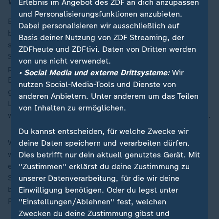
Was sieht der Gesetzentwurf noch vor?
Erlebnis im Angebot des ZDF an dich anzupassen
und Personalisierungsfunktionen anzubieten.
Eine Transplantation ist auch psychisch und sozial
Dabei personalisieren wir ausschließlich auf
belastend. Diesen Folgen einer Lebendorganspende
Basis deiner Nutzung von ZDF Streaming, der
soll mehr Beachtung geschenkt werden. Für die
ZDFheute und ZDFtivi. Daten von Dritten werden
Spendewilligen wird deshalb eine "unabhängige
von uns nicht verwendet.
psychosoziale Beratung und Evaluation" vor dem
• Social Media und externe Drittsysteme:
Wir
Eingriff verpflichtend. Auch soll ihnen "während des
nutzen Social-Media-Tools und Dienste von
gesamten Spendeprozesses eine unabhängige
anderen Anbietern. Unter anderem um das Teilen
Lebendspendebegleitperson zur Seite gestellt
von Inhalten zu ermöglichen.
werden", zum Beispiel eine Ärztin oder Pflegefachkraft.
Du kannst entscheiden, für welche Zwecke wir
Wenn jemand, der eine Niere gespendet hat, im
deine Daten speichern und verarbeiten dürfen.
weiteren Lebensverlauf wegen einer Erkrankung selbst
Dies betrifft nur dein aktuell genutztes Gerät. Mit
eine Nierentransplantation braucht, soll die frühere
"Zustimmen" erklärst du deine Zustimmung zu
Spende bei der Organvermittlung "angemessen
unserer Datenverarbeitung, für die wir deine
berücksichtigt werden". Die Details sollen in
Einwilligung benötigen. Oder du legst unter
Richtlinien der Bundeärztekammer festgelegt werden.
"Einstellungen/Ablehnen" fest, welchen
Zwecken du deine Zustimmung gibst und