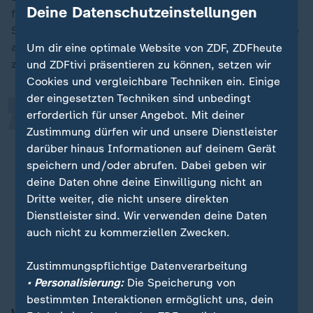
Deine Datenschutzeinstellungen
für die Vermittlung und Durchführung" der neuen
„
Spendemöglichkeiten und eine dafür zuständige Stelle
aufgebaut werden. Die Details blieben am Mittwoch
Um dir eine optimale Website von ZDF, ZDFheute
zunächst offen.
und ZDFtivi präsentieren zu können, setzen wir
Cookies und vergleichbare Techniken ein. Einige
der eingesetzten Techniken sind unbedingt
erforderlich für unser Angebot. Mit deiner
Die Vermittlung der Nieren im
Zustimmung dürfen wir und unsere Dienstleister
Rahmen der
darüber hinaus Informationen auf deinem Gerät
Überkreuzlebendnierenspende und
speichern und/oder abrufen. Dabei geben wir
der nicht gerichteten anonymen
deine Daten ohne deine Einwilligung nicht an
Nierenspende erfolgt ausschließlich
Dritte weiter, die nicht unsere direkten
nach medizinischen Kriterien und
Dienstleister sind. Wir verwenden deine Daten
auch nicht zu kommerziellen Zwecken.
unter Wahrung der Anonymität.
Zustimmungspflichtige Datenverarbeitung
Mitteilung des Gesundheitsministeriums
• Personalisierung:
Die Speicherung von
bestimmten Interaktionen ermöglicht uns, dein