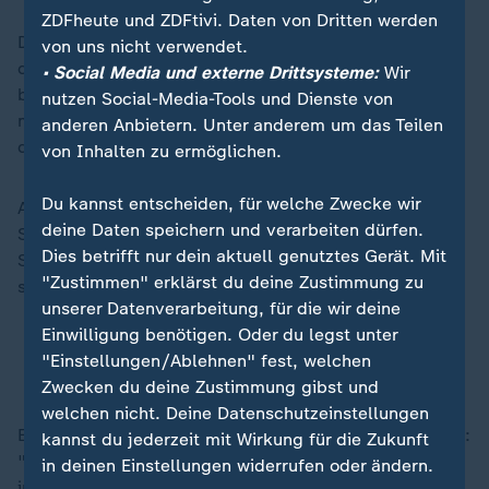
ZDFheute und ZDFtivi. Daten von Dritten werden
Der CDU-Generalsekretär plädiere "sehr stark" dafür,
von uns nicht verwendet.
dass Deutschland eine "Dienstpflicht in der Breite"
• Social Media und externe Drittsysteme:
Wir
bekomme. Er sagte: "Diesen Weg wollte die
SPD
nutzen Social-Media-Tools und Dienste von
mitgehen, aber offenkundig der Herr Pistorius nicht,
anderen Anbietern. Unter anderem um das Teilen
der Verteidigungsminister."
von Inhalten zu ermöglichen.
Du kannst entscheiden, für welche Zwecke wir
Aus Unionskreisen hieß es,
Boris Pistorius
habe die
deine Daten speichern und verarbeiten dürfen.
SPD-Fraktionssitzung am Dienstag "gecrasht", die
Dies betrifft nur dein aktuell genutztes Gerät. Mit
SPD-Fraktion "angezündet" und die Einigung der
"Zustimmen" erklärst du deine Zustimmung zu
schwarz-roten Fraktionen "torpediert".
unserer Datenverarbeitung, für die wir deine
Einwilligung benötigen. Oder du legst unter
"Nicht destruktiv": Pistorius wehrt sich gegen
"Einstellungen/Ablehnen" fest, welchen
CDU-Vorwürfe
Zwecken du deine Zustimmung gibst und
welchen nicht. Deine Datenschutzeinstellungen
Es schien, als wolle Linnemann der SPD Druck machen:
kannst du jederzeit mit Wirkung für die Zukunft
"Wir wollen gerne am Donnerstag in die erste Lesung
in deinen Einstellungen widerrufen oder ändern.
in den Bundestag." Er gehe davon aus, "dass man sich