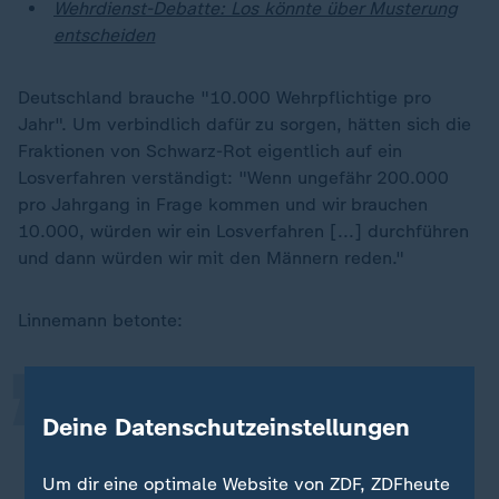
Wehrdienst-Debatte: Los könnte über Musterung
entscheiden
Deutschland brauche "10.000 Wehrpflichtige pro
Jahr". Um verbindlich dafür zu sorgen, hätten sich die
Fraktionen von Schwarz-Rot eigentlich auf ein
Losverfahren verständigt: "Wenn ungefähr 200.000
pro Jahrgang in Frage kommen und wir brauchen
10.000, würden wir ein Losverfahren [...] durchführen
„
und dann würden wir mit den Männern reden."
Linnemann betonte:
Die Männer sind gefragt. Und dann
Deine Datenschutzeinstellungen
können sie natürlich verweigern und
einen Ersatzdienst machen.
Um dir eine optimale Website von ZDF, ZDFheute