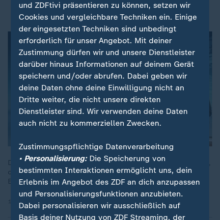
und ZDFtivi präsentieren zu können, setzen wir
Carsten Linnemann, CDU-Generalsekretär
Cookies und vergleichbare Techniken ein. Einige
der eingesetzten Techniken sind unbedingt
erforderlich für unser Angebot. Mit deiner
Zustimmung dürfen wir und unsere Dienstleister
darüber hinaus Informationen auf deinem Gerät
speichern und/oder abrufen. Dabei geben wir
deine Daten ohne deine Einwilligung nicht an
Dritte weiter, die nicht unsere direkten
Dienstleister sind. Wir verwenden deine Daten
auch nicht zu kommerziellen Zwecken.
Zustimmungspflichtige Datenverarbeitung
• Personalisierung:
Die Speicherung von
Der Wehrdienst in der Bundeswehr soll weiterhin freiwillig sein,
bestimmten Interaktionen ermöglicht uns, dein
doch falls sich wenige melden, soll es verpflichtende
Erlebnis im Angebot des ZDF an dich anzupassen
Elemente geben. Andrea Maurer erklärt das Modell.
und Personalisierungsfunktionen anzubieten.
14.10.2025 | 1:27 min
Dabei personalisieren wir ausschließlich auf
Basis deiner Nutzung von ZDF Streaming, der