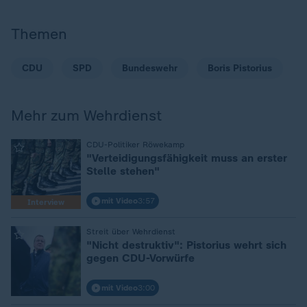
Themen
CDU
SPD
Bundeswehr
Boris Pistorius
Mehr zum Wehrdienst
:
CDU-Politiker Röwekamp
"Verteidigungsfähigkeit muss an erster
Stelle stehen"
mit Video
3:57
Interview
:
Streit über Wehrdienst
"Nicht destruktiv": Pistorius wehrt sich
gegen CDU-Vorwürfe
mit Video
3:00